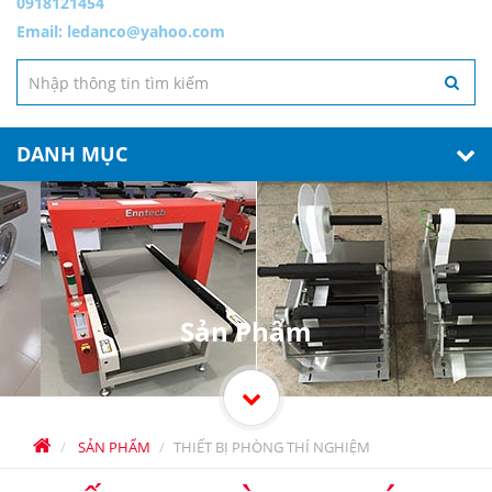
0918121454
Email:
ledanco@yahoo.com
DANH MỤC
Sản Phẩm
SẢN PHẨM
THIẾT BỊ PHÒNG THÍ NGHIỆM