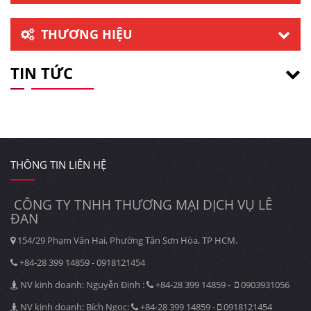
THƯƠNG HIỆU
TIN TỨC
THÔNG TIN LIÊN HỆ
CÔNG TY TNHH THƯƠNG MẠI DỊCH VỤ LÊ
ĐAN
154/29 Phạm Văn Hai, Phường Tân Sơn Hòa, TP HCM.
+84-28 399 14859 - 0918121454
NV kinh doanh: Nguyễn Định :
+84-28 399 14859 -
0903931056
NV kinh doanh: Bích Ngọc:
+84-28 399 14859 -
0918121454