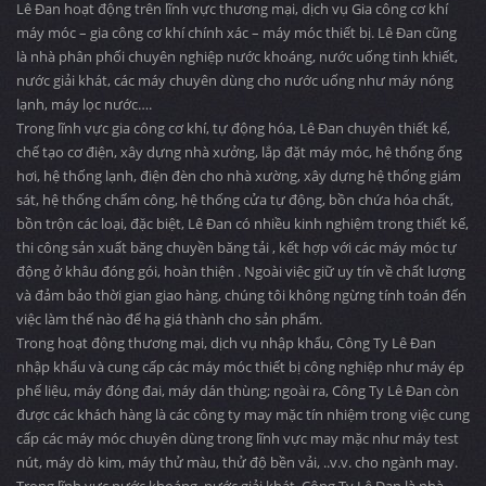
Lê Đan hoạt động trên lĩnh vực thương mại, dịch vụ Gia công cơ khí
máy móc – gia công cơ khí chính xác – máy móc thiết bị. Lê Đan cũng
là nhà phân phối chuyên nghiệp nước khoáng, nước uống tinh khiết,
nước giải khát, các máy chuyên dùng cho nước uống như máy nóng
lạnh, máy lọc nước….
Trong lĩnh vực gia công cơ khí, tự động hóa, Lê Đan chuyên thiết kế,
chế tạo cơ điện, xây dựng nhà xưởng, lắp đặt máy móc, hệ thống ống
hơi, hệ thống lạnh, điện đèn cho nhà xường, xây dựng hệ thống giám
sát, hệ thống chấm công, hệ thống cửa tự động, bồn chứa hóa chất,
bồn trộn các loại, đặc biệt, Lê Đan có nhiều kinh nghiệm trong thiết kế,
thi công sản xuất băng chuyền băng tải , kết hợp với các máy móc tự
động ở khâu đóng gói, hoàn thiện . Ngoài việc giữ uy tín về chất lượng
và đảm bảo thời gian giao hàng, chúng tôi không ngừng tính toán đến
việc làm thế nào để hạ giá thành cho sản phẩm.
Trong hoạt động thương mại, dịch vụ nhập khẩu, Công Ty Lê Đan
nhập khẩu và cung cấp các máy móc thiết bị công nghiệp như máy ép
phế liệu, máy đóng đai, máy dán thùng; ngoài ra, Công Ty Lê Đan còn
được các khách hàng là các công ty may mặc tín nhiệm trong việc cung
cấp các máy móc chuyên dùng trong lĩnh vực may mặc như máy test
nút, máy dò kim, máy thử màu, thử độ bền vải, ..v.v. cho ngành may.