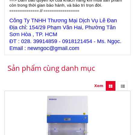
==> Đảm bảo quyền lợi của khách hàng khi mua sản phẩm
còn trong thời gian bảo hành, và bảo trì trọn đời.
============== /// =================
Công Ty TNHH Thương Mại Dịch Vụ Lê Đan
Địa chỉ: 154/29 Phạm Văn Hai, Phường Tân
Sơn Hòa , TP. HCM
ĐT : 028. 39914859 - 0918121454 - Ms. Ngọc.
Email : newngoc@gmail.com
Sản phẩm cùng danh mục
Xem