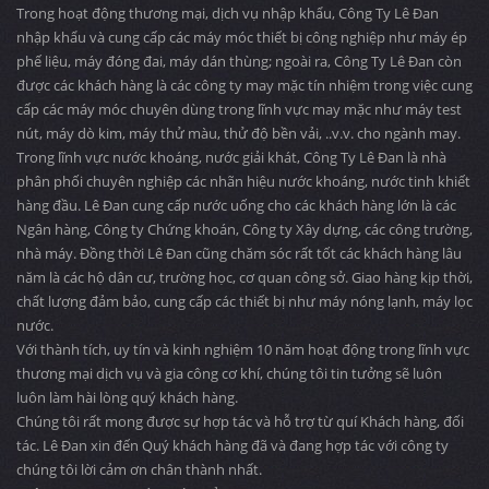
Trong hoạt động thương mại, dịch vụ nhập khẩu, Công Ty Lê Đan
nhập khẩu và cung cấp các máy móc thiết bị công nghiệp như máy ép
phế liệu, máy đóng đai, máy dán thùng; ngoài ra, Công Ty Lê Đan còn
được các khách hàng là các công ty may mặc tín nhiệm trong việc cung
cấp các máy móc chuyên dùng trong lĩnh vực may mặc như máy test
nút, máy dò kim, máy thử màu, thử độ bền vải, ..v.v. cho ngành may.
Trong lĩnh vực nước khoáng, nước giải khát, Công Ty Lê Đan là nhà
phân phối chuyên nghiệp các nhãn hiệu nước khoáng, nước tinh khiết
hàng đầu. Lê Đan cung cấp nước uống cho các khách hàng lớn là các
Ngân hàng, Công ty Chứng khoán, Công ty Xây dựng, các công trường,
nhà máy. Đồng thời Lê Đan cũng chăm sóc rất tốt các khách hàng lâu
năm là các hộ dân cư, trường học, cơ quan công sở. Giao hàng kịp thời,
chất lượng đảm bảo, cung cấp các thiết bị như máy nóng lạnh, máy lọc
nước.
Với thành tích, uy tín và kinh nghiệm 10 năm hoạt động trong lĩnh vực
thương mại dịch vụ và gia công cơ khí, chúng tôi tin tưởng sẽ luôn
luôn làm hài lòng quý khách hàng.
Chúng tôi rất mong được sự hợp tác và hỗ trợ từ quí Khách hàng, đối
tác. Lê Đan xin đến Quý khách hàng đã và đang hợp tác với công ty
chúng tôi lời cảm ơn chân thành nhất.