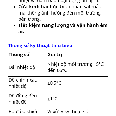
nhiệt và đảm bảo hoạt động ổn định.
Cửa kính hai lớp:
Giúp quan sát mẫu
mà không ảnh hưởng đến môi trường
bên trong.
Tiết kiệm năng lượng và vận hành êm
ái.
Thông số kỹ thuật tiêu biểu
Thông số
Giá trị
Nhiệt độ môi trường +5°C
Dải nhiệt độ
đến 65°C
Độ chính xác
±0,5°C
nhiệt độ
Độ đồng đều
±1°C
nhiệt độ
Bộ điều khiển
Vi xử lý kỹ thuật số