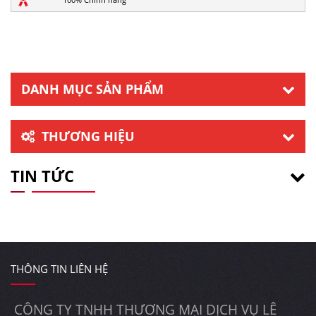
DANH MỤC SẢN PHẨM
THƯƠNG HIỆU
TIN TỨC
THÔNG TIN LIÊN HỆ
CÔNG TY TNHH THƯƠNG MẠI DỊCH VỤ LÊ