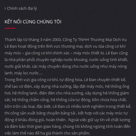
Chính sách đại lý
KẾT NỐI CÙNG CHÚNG TÔI
Thành lập từ tháng 3 năm 2003, Công Ty TNHH Thương Mại Dịch Vụ
Lê Đan hoạt động trên lĩnh vực thương mại, dịch vụ Gia công cơ khí
máy móc – gia công cơ khí chính xác – máy móc thiết bị. Lê Đan cũng
là nhà phân phối chuyên nghiệp nước khoáng, nước uống tinh khiết,
nước giải khát, các máy chuyên dùng cho nước uống như máy nóng
lạnh, máy lọc nước….
Trong lĩnh vực gia công cơ khí, tự động hóa, Lê Đan chuyên thiết kế,
chế tạo cơ điện, xây dựng nhà xưởng, lắp đặt máy móc, hệ thống ống
hơi, hệ thống lạnh, điện đèn cho nhà xường, xây dựng hệ thống giám
sát, hệ thống chấm công, hệ thống cửa tự động, bồn chứa hóa chất,
bồn trộn các loại, đặc biệt, Lê Đan có nhiều kinh nghiệm trong thiết kế,
thi công sản xuất băng chuyền băng tải , kết hợp với các máy móc tự
động ở khâu đóng gói, hoàn thiện . Ngoài việc giữ uy tín về chất lượng
và đảm bảo thời gian giao hàng, chúng tôi không ngừng tính toán đến
việc làm thế nào để hạ giá thành cho sản phẩm.