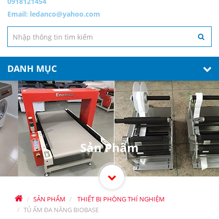
0918121454
Email:
ledanco@yahoo.com
DANH MỤC
Sản Phẩm
SẢN PHẨM
THIẾT BỊ PHÒNG THÍ NGHIỆM
TỦ ẤM ĐA NĂNG BIOBASE