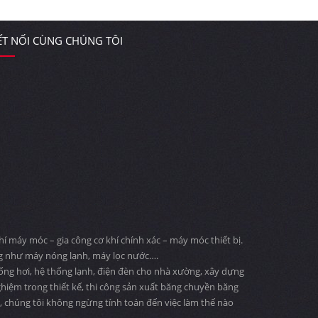
ẾT NỐI CÙNG CHÚNG TÔI
 máy móc – gia công cơ khí chính xác – máy móc thiết bị.
ng như máy nóng lạnh, máy lọc nước….
 ống hơi, hệ thống lạnh, điện đèn cho nhà xường, xây dựng
ghiệm trong thiết kế, thi công sản xuất băng chuyền băng
ng, chúng tôi không ngừng tính toán đến việc làm thế nào