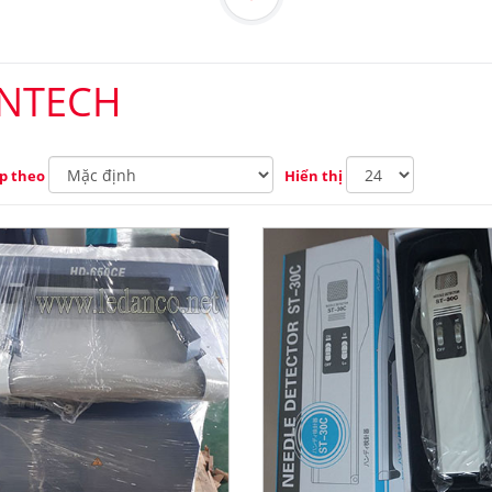
NTECH
p theo
Hiển thị