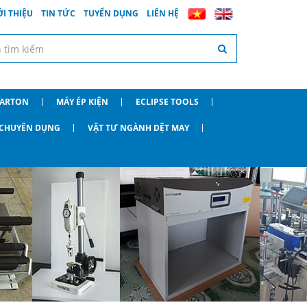
ỚI THIỆU
TIN TỨC
TUYỂN DỤNG
LIÊN HỆ
CARTON
MÁY ÉP KIỆN
ECLIPSE TOOLS
O CHUYÊN DỤNG
VẬT TƯ NGÀNH DỆT MAY