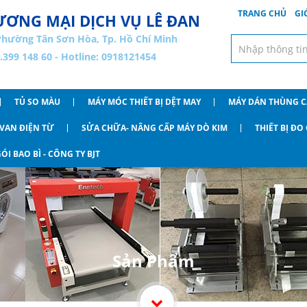
TRANG CHỦ
GI
ƠNG MẠI DỊCH VỤ LÊ ĐAN
Phường Tân Sơn Hòa, Tp. Hồ Chí Minh
8.399 148 60 - Hotline: 0918121454
TỦ SO MÀU
MÁY MÓC THIẾT BỊ DỆT MAY
MÁY DÁN THÙNG 
VAN ĐIỆN TỪ
SỬA CHỮA- NÂNG CẤP MÁY DÒ KIM
THIẾT BỊ Đ
ÓI BAO BÌ - CÔNG TY BJT
Sản Phẩm