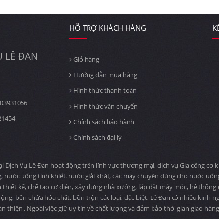
HỖ TRỢ KHÁCH HÀNG
K
 LÊ ĐAN
Giỏ hàng
Hướng dẫn mua hàng
Hình thức thanh toán
03931056
Hình thức vận chuyển
21454
Chính sách bảo hành
Chính sách đại lý
ịch Vụ Lê Đan hoạt động trên lĩnh vực thương mại, dịch vụ Gia công cơ khí
, nước uống tinh khiết, nước giải khát, các máy chuyên dùng cho nước uố
n thiết kế, chế tạo cơ điện, xây dựng nhà xưởng, lắp đặt máy móc, hệ thống
ng, bồn chứa hóa chất, bồn trộn các loại, đặc biệt, Lê Đan có nhiều kinh n
àn thiện . Ngoài việc giữ uy tín về chất lượng và đảm bảo thời gian giao hà