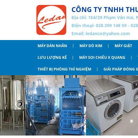
CÔNG TY TNHH THƯ
Địa chỉ:
154/29 Phạm Văn Hai, 
Điện thoại: 028.399 148 59 - 02
Email:
ledanco@yahoo.com
MÁY DÁN NHÃN
MÁY DÒ KIM
MÁY GIẶT
LƯU LƯỢNG KẾ
MÁY SOI CHIẾU X QUANG
THIẾT BỊ PHÒNG THÍ NGHIỆM
GIẢI PHÁP ĐÓNG G