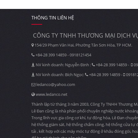
THÔNG TIN LIÊN HỆ
CÔNG TY TNHH THƯƠNG MẠI DỊCH VỤ
154/29 Phạm Văn Hai, Phường Tân Sơn Hòa, TP HCM.
+84-28 399 14859 - 0918121454
NV kinh doanh: Nguyễn Định :
+84-28 399 14859 -
09
NV kinh doanh: Bích Ngọc:
+84-28 399 14859 -
09181
ledanco@yahoo.com
www.ledanco.net
Thành lập từ tháng 3 năm 2003, Công Ty TNHH Thương Mại D
Lê Đan cũng là nhà phân phối chuyên nghiệp nước khoáng
Trong lĩnh vực gia công cơ khí, tự động hóa, Lê Đan chuyê
hệ thống giám sát, hệ thống chấm công, hệ thống cửa tự độ
tải , kết hợp với các máy móc tự động ở khâu đóng gói, ho