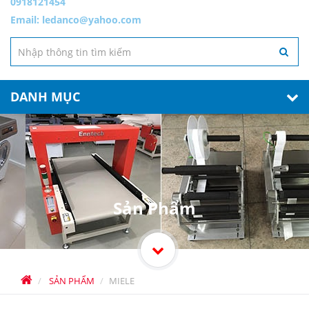
0918121454
Email:
ledanco@yahoo.com
DANH MỤC
Sản Phẩm
SẢN PHẨM
MIELE