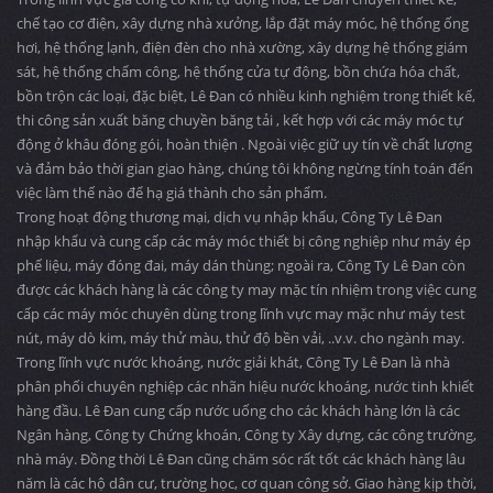
chế tạo cơ điện, xây dựng nhà xưởng, lắp đặt máy móc, hệ thống ống
hơi, hệ thống lạnh, điện đèn cho nhà xường, xây dựng hệ thống giám
sát, hệ thống chấm công, hệ thống cửa tự động, bồn chứa hóa chất,
bồn trộn các loại, đặc biệt, Lê Đan có nhiều kinh nghiệm trong thiết kế,
thi công sản xuất băng chuyền băng tải , kết hợp với các máy móc tự
động ở khâu đóng gói, hoàn thiện . Ngoài việc giữ uy tín về chất lượng
và đảm bảo thời gian giao hàng, chúng tôi không ngừng tính toán đến
việc làm thế nào để hạ giá thành cho sản phẩm.
Trong hoạt động thương mại, dịch vụ nhập khẩu, Công Ty Lê Đan
nhập khẩu và cung cấp các máy móc thiết bị công nghiệp như máy ép
phế liệu, máy đóng đai, máy dán thùng; ngoài ra, Công Ty Lê Đan còn
được các khách hàng là các công ty may mặc tín nhiệm trong việc cung
cấp các máy móc chuyên dùng trong lĩnh vực may mặc như máy test
nút, máy dò kim, máy thử màu, thử độ bền vải, ..v.v. cho ngành may.
Trong lĩnh vực nước khoáng, nước giải khát, Công Ty Lê Đan là nhà
phân phối chuyên nghiệp các nhãn hiệu nước khoáng, nước tinh khiết
hàng đầu. Lê Đan cung cấp nước uống cho các khách hàng lớn là các
Ngân hàng, Công ty Chứng khoán, Công ty Xây dựng, các công trường,
nhà máy. Đồng thời Lê Đan cũng chăm sóc rất tốt các khách hàng lâu
năm là các hộ dân cư, trường học, cơ quan công sở. Giao hàng kịp thời,