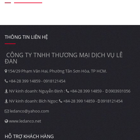
THÔNG TIN LIÊN HỆ
CÔNG TY TNHH THƯƠNG MẠI DỊCH VỤ LÊ
ĐAN
154/29 Phạm Văn Hai, Phường Tân Sơn Hòa, TP HCM.
+84-28 399 14859 - 0918121454
NV kinh doanh: Nguyễn Định :
+84-28 399 14859 -
0903931056
NV kinh doanh: Bích Ngọc:
+84-28 399 14859 -
0918121454
ledanco@yahoo.com
www.ledanco.net
HỖ TRỢ KHÁCH HÀNG