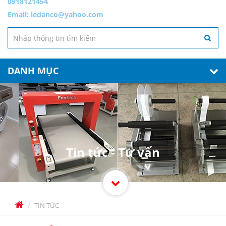
0918121454
Email:
ledanco@yahoo.com
DANH MỤC
Tin tức - Tư vấn
TIN TỨC