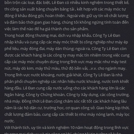
bồn trộn các loại, đặc biệt, Lê Đan có nhiều kinh nghiệm trong thiết kế,
thi công sản xuất băng chuyền băng tải , kết hợp với các máy móc tự
động ở khâu đóng gói, hoàn thiện . Ngoài việc giữ uy tín về chất lượng
và đảm bảo thời gian giao hàng, chúng tôi không ngừng tính toán đến
việc làm thế nào để hạ giá thành cho sản phẩm.
Trong hoạt động thương mại, dịch vụ nhập khẩu, Công Ty Lê Đan
nhập khẩu và cung cấp các máy móc thiết bị công nghiệp như máy ép
phế liệu, máy đóng đai, máy dán thùng; ngoài ra, Công Ty Lê Đan còn
được các khách hàng là các công ty may mặc tín nhiệm trong việc cung
cấp các máy móc chuyên dùng trong lĩnh vực may mặc như máy test
nút, máy dò kim, máy thử màu, thử độ bền vải, ..v.v. cho ngành may.
Trong lĩnh vực nước khoáng, nước giải khát, Công Ty Lê Đan là nhà
phân phối chuyên nghiệp các nhãn hiệu nước khoáng, nước tinh khiết
hàng đầu. Lê Đan cung cấp nước uống cho các khách hàng lớn là các
Ngân hàng, Công ty Chứng khoán, Công ty Xây dựng, các công trường,
nhà máy. Đồng thời Lê Đan cũng chăm sóc rất tốt các khách hàng lâu
năm là các hộ dân cư, trường học, cơ quan công sở. Giao hàng kịp thời,
chất lượng đảm bảo, cung cấp các thiết bị như máy nóng lạnh, máy lọc
nước.
Với thành tích, uy tín và kinh nghiệm 10 năm hoạt động trong lĩnh vực