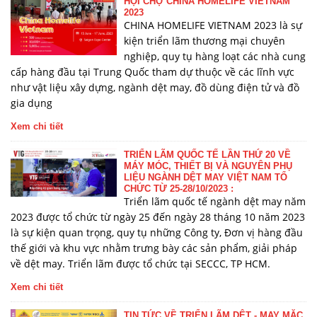
HỘI CHỢ CHINA HOMELIFE VIETNAM
2023
CHINA HOMELIFE VIETNAM 2023 là sự
kiện triển lãm thương mại chuyên
nghiệp, quy tụ hàng loạt các nhà cung
cấp hàng đầu tại Trung Quốc tham dự thuộc về các lĩnh vực
như vật liệu xây dựng, ngành dệt may, đồ dùng điện tử và đồ
gia dụng
Xem chi tiết
TRIỂN LÃM QUỐC TẾ LẦN THỨ 20 VỀ
MÁY MÓC, THIẾT BỊ VÀ NGUYÊN PHỤ
LIỆU NGÀNH DỆT MAY VIỆT NAM TỔ
CHỨC TỪ 25-28/10/2023 :
Triển lãm quốc tế ngành dệt may năm
2023 được tổ chức từ ngày 25 đến ngày 28 tháng 10 năm 2023
là sự kiện quan trọng, quy tụ những Công ty, Đơn vị hàng đầu
thế giới và khu vực nhằm trưng bày các sản phẩm, giải pháp
về dệt may. Triển lãm được tổ chức tại SECCC, TP HCM.
Xem chi tiết
TIN TỨC VỀ TRIỂN LÃM DỆT - MAY MẶC