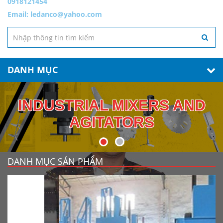
0918121454
Email:
ledanco@yahoo.com
DANH MỤC
INDUSTRIAL MIXERS AND
AGITATORS
DANH MỤC SẢN PHẨM