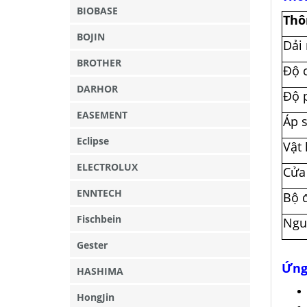
BIOBASE
Thô
BOJIN
Dải 
BROTHER
Độ c
DARHOR
Độ 
EASEMENT
Áp 
Eclipse
Vật 
ELECTROLUX
Cửa
ENNTECH
Bộ 
Fischbein
Ngu
Gester
Ứng
HASHIMA
HongJin