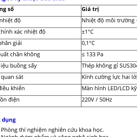
ng số
Giá trị
nhiệt độ
Nhiệt độ môi trường 
hính xác nhiệt độ
±1°C
phân giải
0,1°C
suất chân không
≤ 133 Pa
liệu buồng sấy
Thép không gỉ SUS30
 quan sát
Kính cường lực hai lớ
điều khiển
Màn hình LED/LCD kỹ 
ồn điện
220V / 50Hz
 dụng
Phòng thí nghiệm nghiên cứu khoa học.
Ngành dược phẩm và công nghệ sinh học.