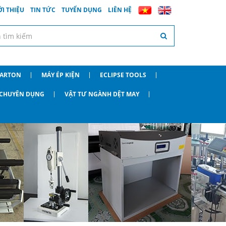
ỚI THIỆU
TIN TỨC
TUYỂN DỤNG
LIÊN HỆ
CARTON
MÁY ÉP KIỆN
ECLIPSE TOOLS
O CHUYÊN DỤNG
VẬT TƯ NGÀNH DỆT MAY