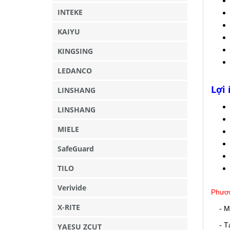
INTEKE
KAIYU
KINGSING
LEDANCO
Lợi
LINSHANG
LINSHANG
MIELE
SafeGuard
TILO
Verivide
Phươn
X-RITE
- M
- Tại
YAESU ZCUT