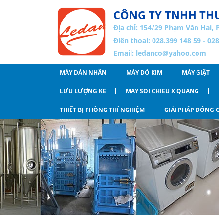
CÔNG TY TNHH THƯ
Địa chỉ:
154/29 Phạm Văn Hai, 
Điện thoại: 028.399 148 59 - 02
Email:
ledanco@yahoo.com
MÁY DÁN NHÃN
MÁY DÒ KIM
MÁY GIẶT
LƯU LƯỢNG KẾ
MÁY SOI CHIẾU X QUANG
THIẾT BỊ PHÒNG THÍ NGHIỆM
GIẢI PHÁP ĐÓNG G