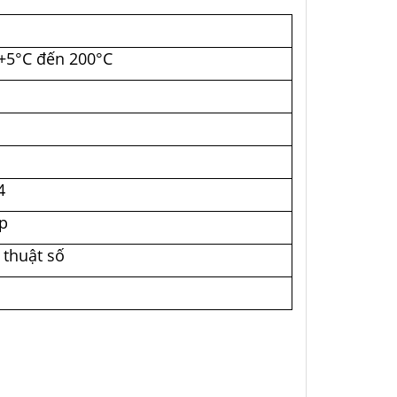
+5°C đến 200°C
4
p
thuật số