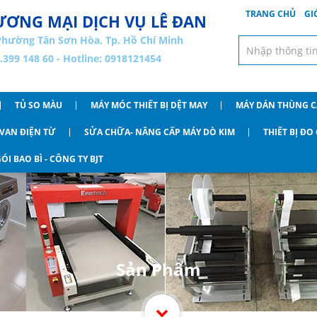
TRANG CHỦ
GI
ƠNG MẠI DỊCH VỤ LÊ ĐAN
Phường Tân Sơn Hòa, Tp. Hồ Chí Minh
8.399 148 60 - Hotline: 0918121454
TỦ SO MÀU
MÁY MÓC THIẾT BỊ DỆT MAY
MÁY DÁN THÙNG 
VAN ĐIỆN TỪ
SỬA CHỮA- NÂNG CẤP MÁY DÒ KIM
THIẾT BỊ Đ
ÓI BAO BÌ - CÔNG TY BJT
Sản Phẩm