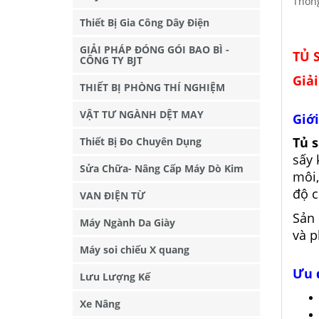
Thông
Thiết Bị Gia Công Dây Điện
GIẢI PHÁP ĐÓNG GÓI BAO BÌ -
TỦ 
CÔNG TY BJT
Giả
THIẾT BỊ PHÒNG THÍ NGHIỆM
VẬT TƯ NGÀNH DỆT MAY
Giớ
Tủ 
Thiết Bị Đo Chuyên Dụng
sấy 
Sửa Chữa- Nâng Cấp Máy Dò Kim
môi,
độ c
VAN ĐIỆN TỪ
Sản 
Máy Ngành Da Giày
và p
Máy soi chiếu X quang
Ưu 
Lưu Lượng Kế
Xe Nâng