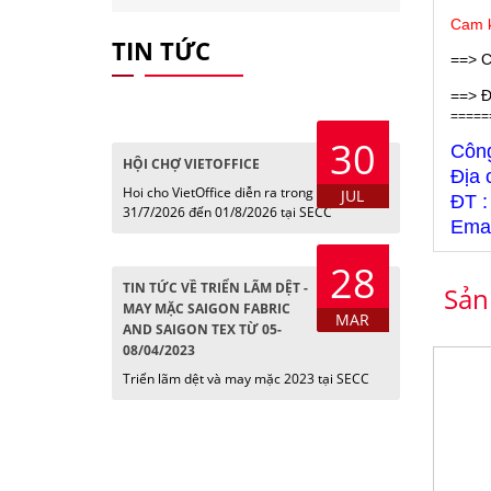
Cam k
TIN TỨC
==> C
==> Đ
=====
30
Côn
HỘI CHỢ VIETOFFICE
Địa 
Hoi cho VietOffice diễn ra trong các ngày
JUL
ĐT :
31/7/2026 đến 01/8/2026 tại SECC
Emai
28
TIN TỨC VỀ TRIỂN LÃM DỆT -
Sản
MAY MẶC SAIGON FABRIC
MAR
AND SAIGON TEX TỪ 05-
08/04/2023
Triển lãm dệt và may mặc 2023 tại SECC