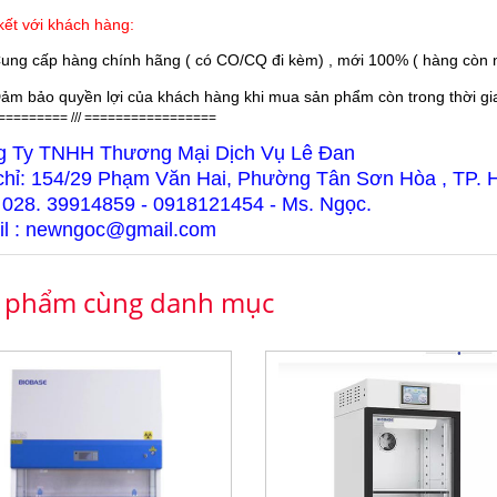
ết với khách hàng:
ung cấp hàng chính hãng ( có CO/CQ đi kèm) , mới 100% ( hàng còn n
ảm bảo quyền lợi của khách hàng khi mua sản phẩm còn trong thời gian
========= /// =================
g Ty TNHH Thương Mại Dịch Vụ Lê Đan
chỉ: 154/29 Phạm Văn Hai, Phường Tân Sơn Hòa , TP.
 028. 39914859 - 0918121454 - Ms. Ngọc.
l : newngoc@gmail.com
 phẩm cùng danh mục