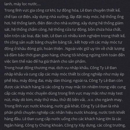
lạnh, máy lọc nước….
Trong lĩnh vực gia công cơ khí, tự động hóa, Lê Đan chuyên thiết kế,
chế tạo cơ điện, xây dựng nhà xưởng, lắp đặt máy móc, hệ thống ống
hơi, hệ thống lạnh, điện đèn cho nhà xường, xây dựng hệ thống giám
sát, hệ thống chấm công, hệ thống cửa tự động, bồn chứa hóa chất,
bồn trộn các loại, đặc biệt, Lê Đan có nhiều kinh nghiệm trong thiết kế,
thi công sản xuất băng chuyền băng tải , kết hợp với các máy móc tự
động ở khâu đóng gói, hoàn thiện . Ngoài việc giữ uy tín về chất lượng
và đảm bảo thời gian giao hàng, chúng tôi không ngừng tính toán đến
việc làm thế nào để hạ giá thành cho sản phẩm.
Trong hoạt động thương mại, dịch vụ nhập khẩu, Công Ty Lê Đan
nhập khẩu và cung cấp các máy móc thiết bị công nghiệp như máy ép
phế liệu, máy đóng đai, máy dán thùng; ngoài ra, Công Ty Lê Đan còn
được các khách hàng là các công ty may mặc tín nhiệm trong việc cung
cấp các máy móc chuyên dùng trong lĩnh vực may mặc như máy test
nút, máy dò kim, máy thử màu, thử độ bền vải, ..v.v. cho ngành may.
Trong lĩnh vực nước khoáng, nước giải khát, Công Ty Lê Đan là nhà
phân phối chuyên nghiệp các nhãn hiệu nước khoáng, nước tinh khiết
hàng đầu. Lê Đan cung cấp nước uống cho các khách hàng lớn là các
Ngân hàng, Công ty Chứng khoán, Công ty Xây dựng, các công trường,