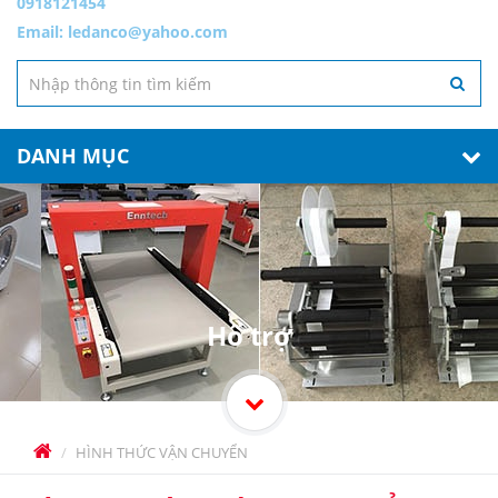
0918121454
Email:
ledanco@yahoo.com
DANH MỤC
Hổ trợ
HÌNH THỨC VẬN CHUYỂN