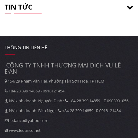
TIN TỨC
THÔNG TIN LIÊN HỆ
CÔNG TY TNHH THƯƠNG MẠI DỊCH VỤ LÊ
ĐAN
154/29 Phạm Văn Hai, Phường Tân Sơn Hòa, TP HCM.
+84-28 399 14859 - 0918121454
NV kinh doanh: Nguyễn Định :
+84-28 399 14859 -
0903931056
NV kinh doanh: Bích Ngọc:
+84-28 399 14859 -
0918121454
ledanco@yahoo.com
www.ledanco.net