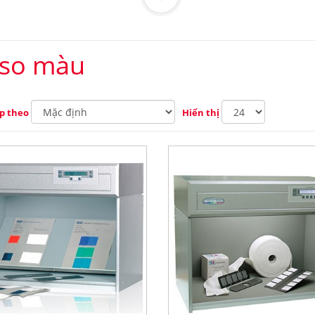
 so màu
p theo
Hiển thị