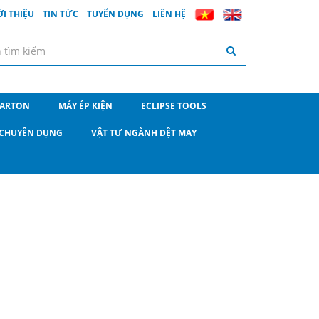
ỚI THIỆU
TIN TỨC
TUYỂN DỤNG
LIÊN HỆ
CARTON
MÁY ÉP KIỆN
ECLIPSE TOOLS
O CHUYÊN DỤNG
VẬT TƯ NGÀNH DỆT MAY