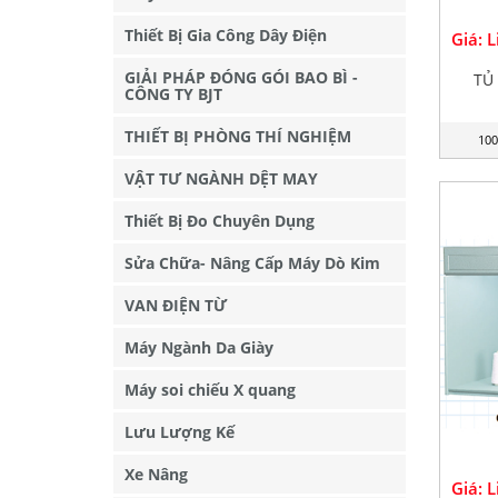
Thiết Bị Gia Công Dây Điện
Giá: 
GIẢI PHÁP ĐÓNG GÓI BAO BÌ -
TỦ
CÔNG TY BJT
THIẾT BỊ PHÒNG THÍ NGHIỆM
100
VẬT TƯ NGÀNH DỆT MAY
Thiết Bị Đo Chuyên Dụng
Sửa Chữa- Nâng Cấp Máy Dò Kim
VAN ĐIỆN TỪ
Máy Ngành Da Giày
Máy soi chiếu X quang
Lưu Lượng Kế
Xe Nâng
Giá: 