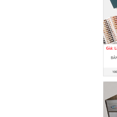
Giá: 
BẢ
100