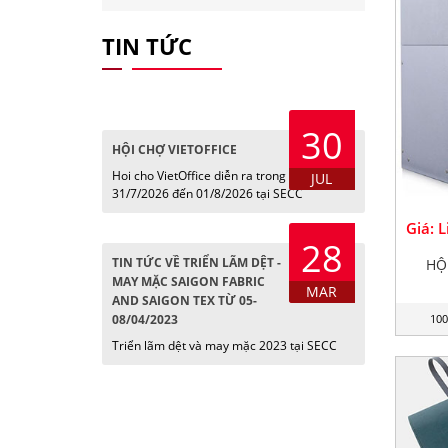
TIN TỨC
30
HỘI CHỢ VIETOFFICE
Hoi cho VietOffice diễn ra trong các ngày
JUL
31/7/2026 đến 01/8/2026 tại SECC
Giá: 
28
TIN TỨC VỀ TRIỂN LÃM DỆT -
HỘ
MAY MẶC SAIGON FABRIC
MAR
AND SAIGON TEX TỪ 05-
08/04/2023
100
Triển lãm dệt và may mặc 2023 tại SECC