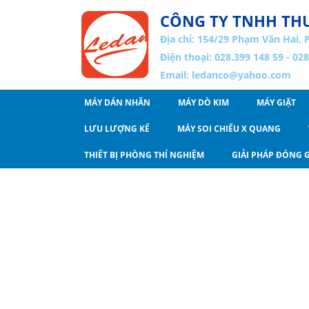
CÔNG TY TNHH THƯ
Địa chỉ:
154/29 Phạm Văn Hai, 
Điện thoại: 028.399 148 59 - 02
Email:
ledanco@yahoo.com
MÁY DÁN NHÃN
MÁY DÒ KIM
MÁY GIẶT
LƯU LƯỢNG KẾ
MÁY SOI CHIẾU X QUANG
THIẾT BỊ PHÒNG THÍ NGHIỆM
GIẢI PHÁP ĐÓNG G