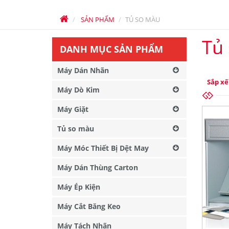
SẢN PHẨM
TỦ SO MÀU
Tủ
DANH MỤC SẢN PHẨM
Máy Dán Nhãn
Sắp xế
Máy Dò Kim
Máy Giặt
Tủ so màu
Máy Móc Thiết Bị Dệt May
Máy Dán Thùng Carton
Máy Ép Kiện
Máy Cắt Băng Keo
Máy Tách Nhãn