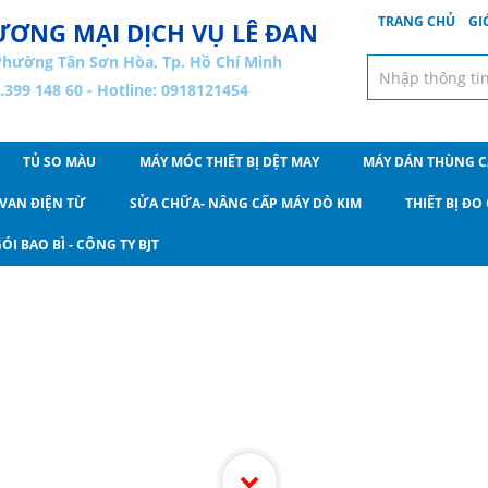
TRANG CHỦ
GI
ƠNG MẠI DỊCH VỤ LÊ ĐAN
Phường Tân Sơn Hòa, Tp. Hồ Chí Minh
8.399 148 60 - Hotline: 0918121454
TỦ SO MÀU
MÁY MÓC THIẾT BỊ DỆT MAY
MÁY DÁN THÙNG 
VAN ĐIỆN TỪ
SỬA CHỮA- NÂNG CẤP MÁY DÒ KIM
THIẾT BỊ Đ
ÓI BAO BÌ - CÔNG TY BJT
Sản Phẩm