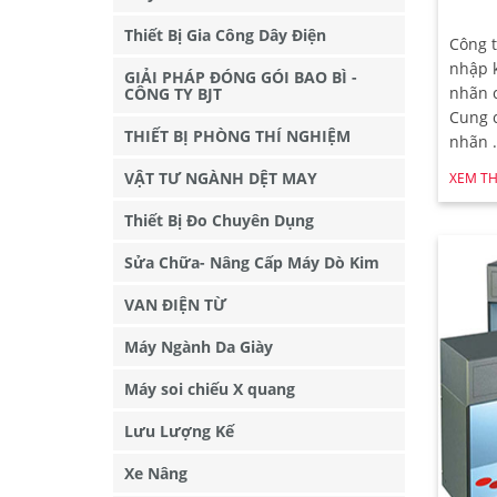
Thiết Bị Gia Công Dây Điện
Công t
nhập 
GIẢI PHÁP ĐÓNG GÓI BAO BÌ -
nhãn c
CÔNG TY BJT
Cung 
THIẾT BỊ PHÒNG THÍ NGHIỆM
nhãn .
VẬT TƯ NGÀNH DỆT MAY
XEM T
Thiết Bị Đo Chuyên Dụng
Sửa Chữa- Nâng Cấp Máy Dò Kim
VAN ĐIỆN TỪ
Máy Ngành Da Giày
Máy soi chiếu X quang
Lưu Lượng Kế
Xe Nâng