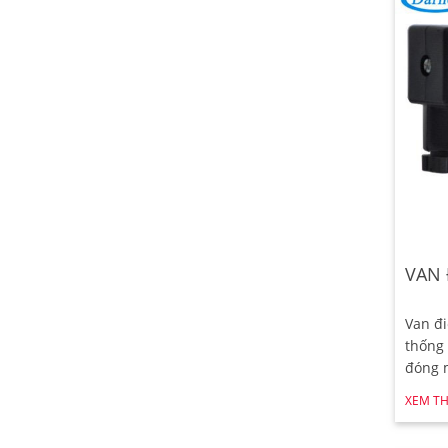
VAN 
Van đi
thống 
đóng 
XEM T