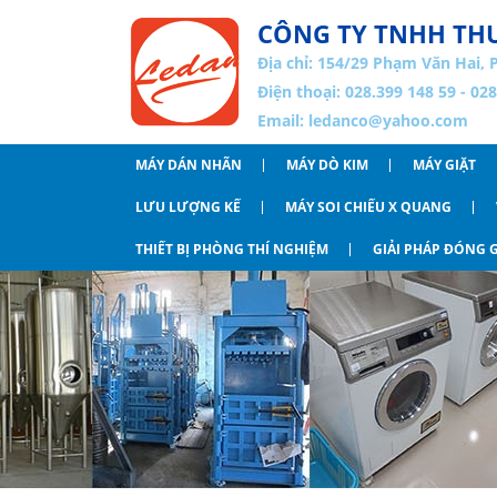
CÔNG TY TNHH THƯ
Địa chỉ:
154/29 Phạm Văn Hai, 
Điện thoại: 028.399 148 59 - 02
Email:
ledanco@yahoo.com
MÁY DÁN NHÃN
MÁY DÒ KIM
MÁY GIẶT
LƯU LƯỢNG KẾ
MÁY SOI CHIẾU X QUANG
THIẾT BỊ PHÒNG THÍ NGHIỆM
GIẢI PHÁP ĐÓNG G