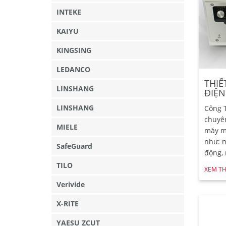
INTEKE
KAIYU
KINGSING
LEDANCO
THIẾ
LINSHANG
ĐIỆN
LINSHANG
Công 
chuyê
MIELE
máy mó
như: m
SafeGuard
động, 
TILO
XEM T
Verivide
X-RITE
YAESU ZCUT