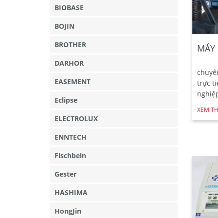
BIOBASE
BOJIN
BROTHER
MÁY 
DARHOR
chuyê
EASEMENT
trực t
nghiệp
Eclipse
XEM T
ELECTROLUX
ENNTECH
Fischbein
Gester
HASHIMA
HongJin