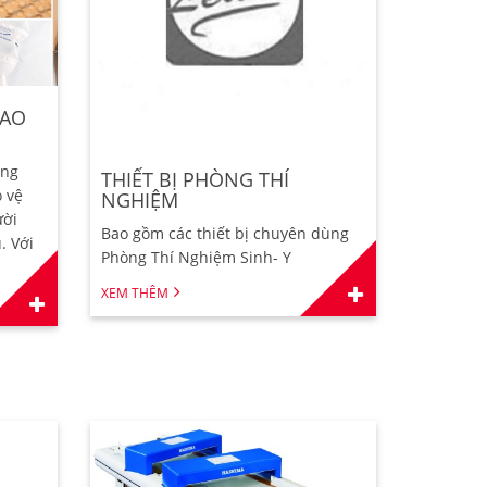
BAO
ơng
THIẾT BỊ PHÒNG THÍ
o vệ
NGHIỆM
ười
Bao gồm các thiết bị chuyên dùng
. Với
Phòng Thí Nghiệm Sinh- Y
XEM THÊM