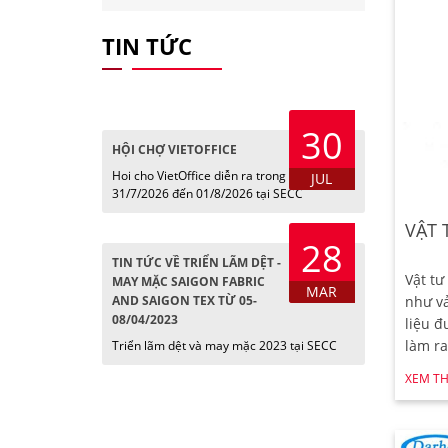
TIN TỨC
30
HỘI CHỢ VIETOFFICE
Hoi cho VietOffice diễn ra trong các ngày
JUL
31/7/2026 đến 01/8/2026 tại SECC
VẬT 
28
TIN TỨC VỀ TRIỂN LÃM DỆT -
Vật tư
MAY MẶC SAIGON FABRIC
MAR
AND SAIGON TEX TỪ 05-
như vả
08/04/2023
liệu đ
làm ra
Triển lãm dệt và may mặc 2023 tại SECC
XEM T