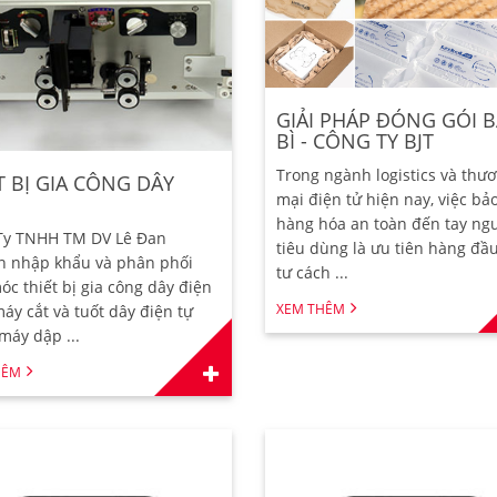
GIẢI PHÁP ĐÓNG GÓI 
BÌ - CÔNG TY BJT
Trong ngành logistics và thư
T BỊ GIA CÔNG DÂY
mại điện tử hiện nay, việc bả
hàng hóa an toàn đến tay ng
Ty TNHH TM DV Lê Đan
tiêu dùng là ưu tiên hàng đầu
n nhập khẩu và phân phối
tư cách ...
c thiết bị gia công dây điện
XEM THÊM
áy cắt và tuốt dây điện tự
máy dập ...
HÊM