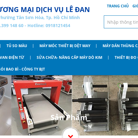
TRANG CHỦ
GI
ƠNG MẠI DỊCH VỤ LÊ ĐAN
Phường Tân Sơn Hòa, Tp. Hồ Chí Minh
8.399 148 60 - Hotline: 0918121454
TỦ SO MÀU
MÁY MÓC THIẾT BỊ DỆT MAY
MÁY DÁN THÙNG 
VAN ĐIỆN TỪ
SỬA CHỮA- NÂNG CẤP MÁY DÒ KIM
THIẾT BỊ Đ
ÓI BAO BÌ - CÔNG TY BJT
Sản Phẩm