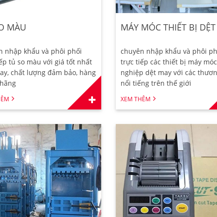
O MÀU
MÁY MÓC THIẾT BỊ DỆT
n nhập khẩu và phôi phối
chuyên nhập khẩu và phôi ph
iếp tủ so màu với giá tốt nhất
trực tiếp các thiết bị máy mó
ay, chất lượng đảm bảo, hàng
nghiệp dệt may với các thươ
 hãng
nổi tiếng trên thế giới
HÊM
XEM THÊM