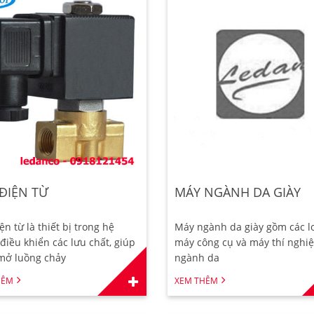
ĐIỆN TỪ
MÁY NGÀNH DA GIÀY
ện từ là thiết bị trong hệ
Máy ngành da giày gồm các l
điều khiển các lưu chất, giúp
máy công cụ và máy thí nghi
mở luồng chảy
ngành da
HÊM
XEM THÊM