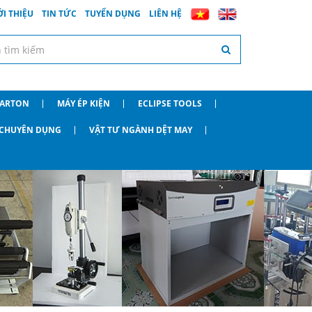
ỚI THIỆU
TIN TỨC
TUYỂN DỤNG
LIÊN HỆ
CARTON
MÁY ÉP KIỆN
ECLIPSE TOOLS
O CHUYÊN DỤNG
VẬT TƯ NGÀNH DỆT MAY