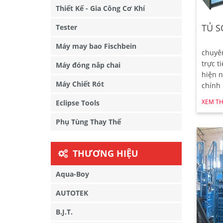
Thiết Kế - Gia Công Cơ Khí
TỦ S
Tester
Máy may bao Fischbein
chuyê
trực t
Máy đóng nắp chai
hiện n
Máy Chiết Rót
chính
XEM T
Eclipse Tools
Phụ Tùng Thay Thế
THƯƠNG HIỆU
Aqua-Boy
AUTOTEK
B.J.T.