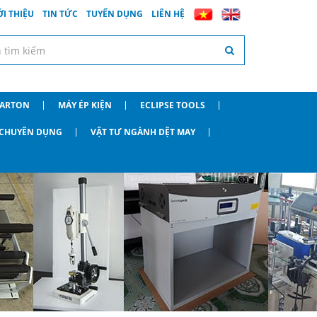
ỚI THIỆU
TIN TỨC
TUYỂN DỤNG
LIÊN HỆ
CARTON
MÁY ÉP KIỆN
ECLIPSE TOOLS
O CHUYÊN DỤNG
VẬT TƯ NGÀNH DỆT MAY