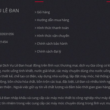
 LÊ ĐAN
Giỏ hàng
Hướng dẫn mua hàng
Hình thức thanh toán
03931056
Hình thức vận chuyển
21454
Chính sách bảo hành
Chính sách đại lý
ịch Vụ Lê Đan hoạt động trên lĩnh vực thương mại, dịch vụ Gia công cơ khí
, nước uống tinh khiết, nước giải khát, các máy chuyên dùng cho nước uố
n thiết kế, chế tạo cơ điện, xây dựng nhà xưởng, lắp đặt máy móc, hệ thống
ng, bồn chứa hóa chất, bồn trộn các loại, đặc biệt, Lê Đan có nhiều kinh n
àn thiện . Ngoài việc giữ uy tín về chất lượng và đảm bảo thời gian giao hà
Lê Đan nhập khẩu và cung cấp các máy móc thiết bị công nghiệp như máy ép
c tín nhiệm trong việc cung cấp các máy móc chuyên dùng trong lĩnh vực 