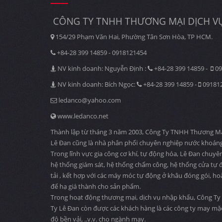
CÔNG TY TNHH THƯƠNG MẠI DỊCH VỤ
154/29 Phạm Văn Hai, Phường Tân Sơn Hòa, TP HCM.
+84-28 399 14859 - 0918121454
NV kinh doanh: Nguyễn Định :
+84-28 399 14859 -
09
NV kinh doanh: Bích Ngọc:
+84-28 399 14859 -
09181
ledanco@yahoo.com
www.ledanco.net
Thành lập từ tháng 3 năm 2003, Công Ty TNHH Thương Mại D
Lê Đan cũng là nhà phân phối chuyên nghiệp nước khoáng
Trong lĩnh vực gia công cơ khí, tự động hóa, Lê Đan chuyê
hệ thống giám sát, hệ thống chấm công, hệ thống cửa tự độ
tải , kết hợp với các máy móc tự động ở khâu đóng gói, ho
để hạ giá thành cho sản phẩm.
Trong hoạt động thương mại, dịch vụ nhập khẩu, Công Ty 
Ty Lê Đan còn được các khách hàng là các công ty may mặ
độ bền vải, ..v.v. cho ngành may.