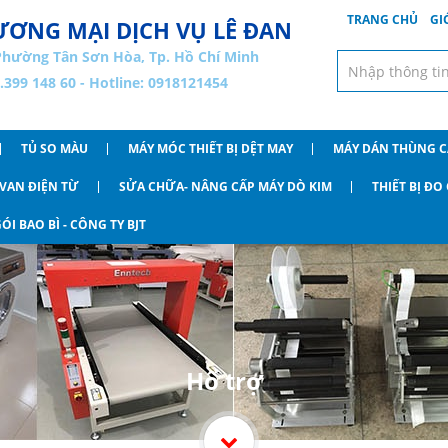
TRANG CHỦ
GI
ƠNG MẠI DỊCH VỤ LÊ ĐAN
Phường Tân Sơn Hòa, Tp. Hồ Chí Minh
8.399 148 60 - Hotline: 0918121454
TỦ SO MÀU
MÁY MÓC THIẾT BỊ DỆT MAY
MÁY DÁN THÙNG 
VAN ĐIỆN TỪ
SỬA CHỮA- NÂNG CẤP MÁY DÒ KIM
THIẾT BỊ Đ
ÓI BAO BÌ - CÔNG TY BJT
Hổ trợ