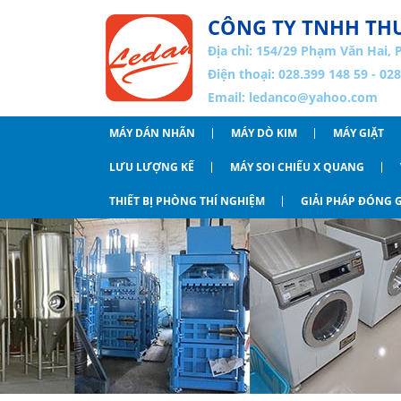
CÔNG TY TNHH THƯ
Địa chỉ:
154/29 Phạm Văn Hai, 
Điện thoại: 028.399 148 59 - 02
Email:
ledanco@yahoo.com
MÁY DÁN NHÃN
MÁY DÒ KIM
MÁY GIẶT
LƯU LƯỢNG KẾ
MÁY SOI CHIẾU X QUANG
THIẾT BỊ PHÒNG THÍ NGHIỆM
GIẢI PHÁP ĐÓNG G