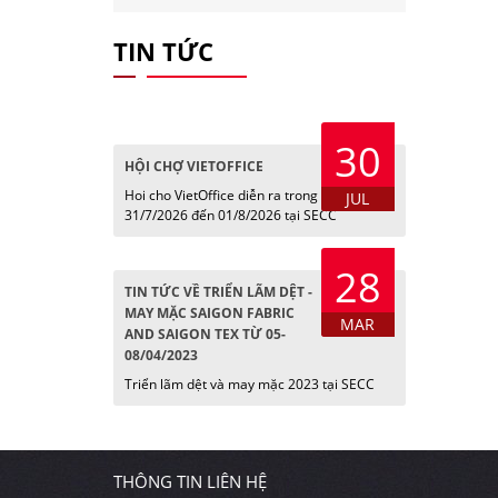
TIN TỨC
30
HỘI CHỢ VIETOFFICE
Hoi cho VietOffice diễn ra trong các ngày
JUL
31/7/2026 đến 01/8/2026 tại SECC
28
TIN TỨC VỀ TRIỂN LÃM DỆT -
MAY MẶC SAIGON FABRIC
MAR
AND SAIGON TEX TỪ 05-
08/04/2023
Triển lãm dệt và may mặc 2023 tại SECC
THÔNG TIN LIÊN HỆ