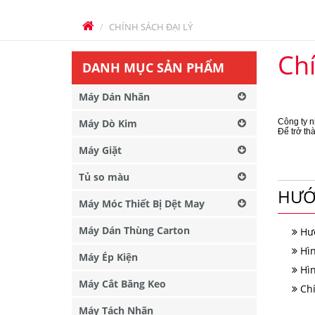
CHÍNH SÁCH ĐẠI LÝ
Chí
DANH MỤC SẢN PHẨM
Máy Dán Nhãn
Máy Dò Kim
Công ty n
Để trở th
Máy Giặt
Tủ so màu
HƯỚ
Máy Móc Thiết Bị Dệt May
Máy Dán Thùng Carton
Hư
Hì
Máy Ép Kiện
Hì
Máy Cắt Băng Keo
Ch
Máy Tách Nhãn