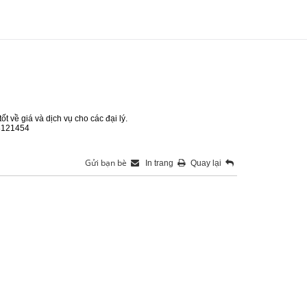
t về giá và dịch vụ cho các đại lý.
18121454
Gửi bạn bè
In trang
Quay lại