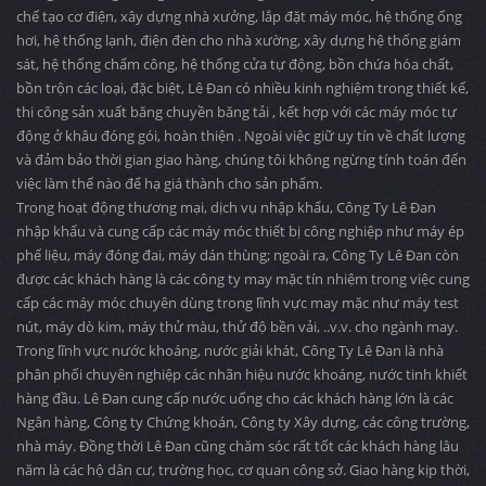
chế tạo cơ điện, xây dựng nhà xưởng, lắp đặt máy móc, hệ thống ống
hơi, hệ thống lạnh, điện đèn cho nhà xường, xây dựng hệ thống giám
sát, hệ thống chấm công, hệ thống cửa tự động, bồn chứa hóa chất,
bồn trộn các loại, đặc biệt, Lê Đan có nhiều kinh nghiệm trong thiết kế,
thi công sản xuất băng chuyền băng tải , kết hợp với các máy móc tự
động ở khâu đóng gói, hoàn thiện . Ngoài việc giữ uy tín về chất lượng
và đảm bảo thời gian giao hàng, chúng tôi không ngừng tính toán đến
việc làm thế nào để hạ giá thành cho sản phẩm.
Trong hoạt động thương mại, dịch vụ nhập khẩu, Công Ty Lê Đan
nhập khẩu và cung cấp các máy móc thiết bị công nghiệp như máy ép
phế liệu, máy đóng đai, máy dán thùng; ngoài ra, Công Ty Lê Đan còn
được các khách hàng là các công ty may mặc tín nhiệm trong việc cung
cấp các máy móc chuyên dùng trong lĩnh vực may mặc như máy test
nút, máy dò kim, máy thử màu, thử độ bền vải, ..v.v. cho ngành may.
Trong lĩnh vực nước khoáng, nước giải khát, Công Ty Lê Đan là nhà
phân phối chuyên nghiệp các nhãn hiệu nước khoáng, nước tinh khiết
hàng đầu. Lê Đan cung cấp nước uống cho các khách hàng lớn là các
Ngân hàng, Công ty Chứng khoán, Công ty Xây dựng, các công trường,
nhà máy. Đồng thời Lê Đan cũng chăm sóc rất tốt các khách hàng lâu
năm là các hộ dân cư, trường học, cơ quan công sở. Giao hàng kịp thời,