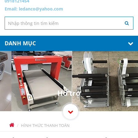
0918121454
Email:
ledanco@yahoo.com
DANH MỤC
Hổ trợ
HÌNH THỨC THANH TOÁN