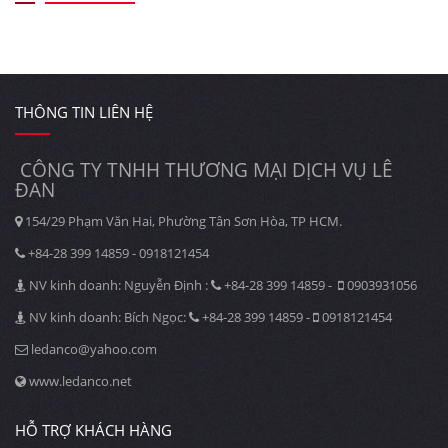
THÔNG TIN LIÊN HỆ
CÔNG TY TNHH THƯƠNG MẠI DỊCH VỤ LÊ
ĐAN
154/29 Phạm Văn Hai, Phường Tân Sơn Hòa, TP HCM.
+84-28 399 14859 - 0918121454
NV kinh doanh: Nguyễn Định :
+84-28 399 14859 -
0903931056
NV kinh doanh: Bích Ngọc:
+84-28 399 14859 -
0918121454
ledanco@yahoo.com
www.ledanco.net
HỖ TRỢ KHÁCH HÀNG