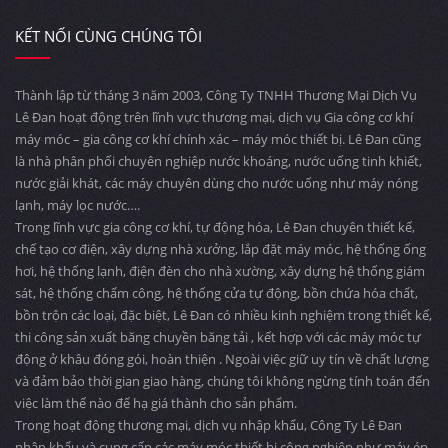
KẾT NỐI CÙNG CHÚNG TÔI
Thành lập từ tháng 3 năm 2003, Công Ty TNHH Thương Mại Dịch Vụ
Lê Đan hoạt động trên lĩnh vực thương mại, dịch vụ Gia công cơ khí
máy móc – gia công cơ khí chính xác – máy móc thiết bị. Lê Đan cũng
là nhà phân phối chuyên nghiệp nước khoáng, nước uống tinh khiết,
nước giải khát, các máy chuyên dùng cho nước uống như máy nóng
lạnh, máy lọc nước….
Trong lĩnh vực gia công cơ khí, tự động hóa, Lê Đan chuyên thiết kế,
chế tạo cơ điện, xây dựng nhà xưởng, lắp đặt máy móc, hệ thống ống
hơi, hệ thống lạnh, điện đèn cho nhà xường, xây dựng hệ thống giám
sát, hệ thống chấm công, hệ thống cửa tự động, bồn chứa hóa chất,
bồn trộn các loại, đặc biệt, Lê Đan có nhiều kinh nghiệm trong thiết kế,
thi công sản xuất băng chuyền băng tải , kết hợp với các máy móc tự
động ở khâu đóng gói, hoàn thiện . Ngoài việc giữ uy tín về chất lượng
và đảm bảo thời gian giao hàng, chúng tôi không ngừng tính toán đến
việc làm thế nào để hạ giá thành cho sản phẩm.
Trong hoạt động thương mại, dịch vụ nhập khẩu, Công Ty Lê Đan
nhập khẩu và cung cấp các máy móc thiết bị công nghiệp như máy ép