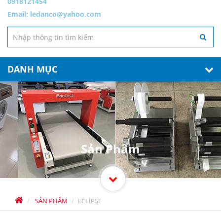
0918121454
Email:
ledanco@yahoo.com
DANH MỤC
Sản Phẩm
SẢN PHẨM
ECLIPSE