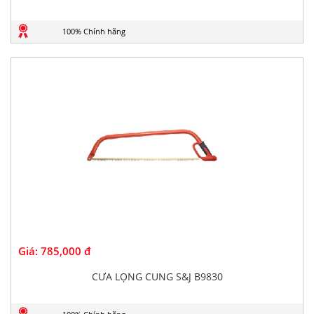
100% Chính hãng
Giá:
785,000 đ
CƯA LỌNG CUNG S&J B9830