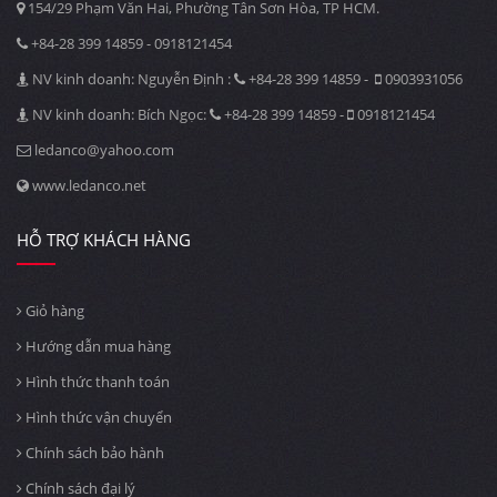
154/29 Phạm Văn Hai, Phường Tân Sơn Hòa, TP HCM.
+84-28 399 14859 - 0918121454
NV kinh doanh: Nguyễn Định :
+84-28 399 14859 -
0903931056
NV kinh doanh: Bích Ngọc:
+84-28 399 14859 -
0918121454
ledanco@yahoo.com
www.ledanco.net
HỖ TRỢ KHÁCH HÀNG
Giỏ hàng
Hướng dẫn mua hàng
Hình thức thanh toán
Hình thức vận chuyển
Chính sách bảo hành
Chính sách đại lý