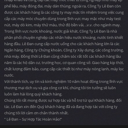
phế liệu, máy đóng đai, máy dán thùng; ngoài ra, Công Ty Lê Đan còn
được các khách hàng là các công ty may mặc tín nhiệm trong việc cung
cấp các máy móc chuyên dùng trong lĩnh vực may mặc như máy test
nút, máy dò kim, máy thử màu, thử độ bền vải, ..v.v. cho ngành may.
Trong lĩnh vực nước khoáng, nước giải khát, Công Ty Lê Đan là nhà
phân phối chuyên nghiệp các nhãn hiệu nước khoáng, nước tinh khiết
hàng đầu. Lê Đan cung cấp nước uống cho các khách hàng lớn là các
Ngân hàng, Công ty Chứng khoán, Công ty Xây dựng, các công trường,
nhà máy. Đồng thời Lê Đan cũng chăm sóc rất tốt các khách hàng lâu
năm là các hộ dân cư, trường học, cơ quan công sở. Giao hàng kịp thời,
chất lượng đảm bảo, cung cấp các thiết bị như máy nóng lạnh, máy lọc
nước.
Với thành tích, uy tín và kinh nghiệm 10 năm hoạt động trong lĩnh vực
thương mại dịch vụ và gia công cơ khí, chúng tôi tin tưởng sẽ luôn
luôn làm hài lòng quý khách hàng.
Chúng tôi rất mong được sự hợp tác và hỗ trợ từ quí Khách hàng, đối
tác. Lê Đan xin đến Quý khách hàng đã và đang hợp tác với công ty
chúng tôi lời cảm ơn chân thành nhất.
” Lê Đan – Sự Hợp Tác Hoàn Hảo!”