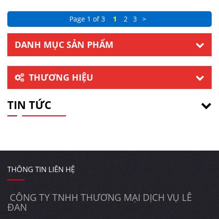
Page 1 of 3
1
2
3
>
DANH MỤC SẢN PHẨM
THƯƠNG HIỆU
TIN TỨC
THÔNG TIN LIÊN HỆ
CÔNG TY TNHH THƯƠNG MẠI DỊCH VỤ LÊ
ĐAN