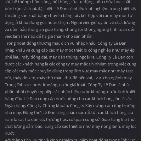
sát, hệ thống chấm công, hệ thống cửa tự động, bồn chứa hóa chất,
bồn trộn các loại, đặc biệt, Lê Đan có nhiều kinh nghiệm trong thiết kế,
thi công sản xuất băng chuyền băng tải , kết hợp với các máy móc tự
động ở khâu đóng gói, hoàn thiện . Ngoài việc giữ uy tín về chất lượng
và đảm bảo thời gian giao hàng, chúng tôi không ngừng tính toán đến
việc làm thế nào để hạ giá thành cho sản phẩm.
Trong hoạt động thương mại, dịch vụ nhập khẩu, Công Ty Lê Đan
nhập khẩu và cung cấp các máy móc thiết bị công nghiệp như máy ép
phế liệu, máy đóng đai, máy dán thùng; ngoài ra, Công Ty Lê Đan còn
được các khách hàng là các công ty may mặc tín nhiệm trong việc cung
cấp các máy móc chuyên dùng trong lĩnh vực may mặc như máy test
nút, máy dò kim, máy thử màu, thử độ bền vải, ..v.v. cho ngành may.
Trong lĩnh vực nước khoáng, nước giải khát, Công Ty Lê Đan là nhà
phân phối chuyên nghiệp các nhãn hiệu nước khoáng, nước tinh khiết
hàng đầu. Lê Đan cung cấp nước uống cho các khách hàng lớn là các
Ngân hàng, Công ty Chứng khoán, Công ty Xây dựng, các công trường,
nhà máy. Đồng thời Lê Đan cũng chăm sóc rất tốt các khách hàng lâu
năm là các hộ dân cư, trường học, cơ quan công sở. Giao hàng kịp thời,
chất lượng đảm bảo, cung cấp các thiết bị như máy nóng lạnh, máy lọc
nước.
Với thành tích, uy tín và kinh nghiệm 10 năm hoạt động trong lĩnh vực