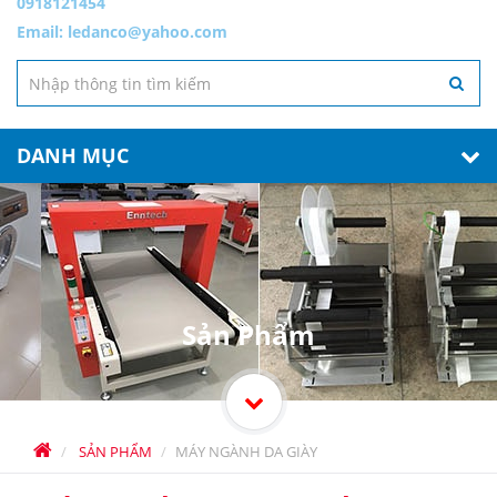
0918121454
Email:
ledanco@yahoo.com
DANH MỤC
Sản Phẩm
SẢN PHẨM
MÁY NGÀNH DA GIÀY