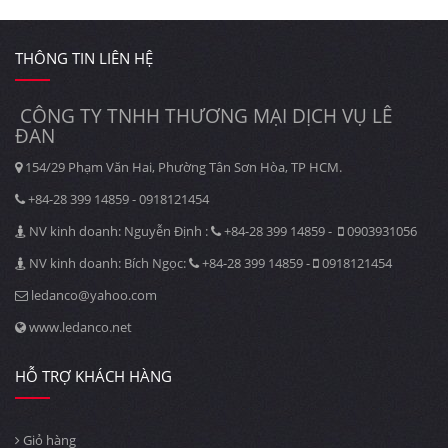
THÔNG TIN LIÊN HỆ
CÔNG TY TNHH THƯƠNG MẠI DỊCH VỤ LÊ
ĐAN
154/29 Phạm Văn Hai, Phường Tân Sơn Hòa, TP HCM.
+84-28 399 14859 - 0918121454
NV kinh doanh: Nguyễn Định :
+84-28 399 14859 -
0903931056
NV kinh doanh: Bích Ngọc:
+84-28 399 14859 -
0918121454
ledanco@yahoo.com
www.ledanco.net
HỖ TRỢ KHÁCH HÀNG
Giỏ hàng