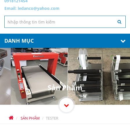
0918121454
Email:
ledanco@yahoo.com
DANH MỤC
Sản Phẩm
SẢN PHẨM
TESTER