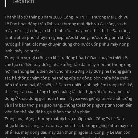
KẾT NỐI CÙNG CHÚNG TÔI
Ledanco
Thành lập từ tháng 3 năm 2003, Công Ty TNHH Thương Mại Dịch Vụ
Lê Đan hoạt động trên lĩnh vực thương mại, dịch vụ Gia công cơ khí
máy móc – gia công cơ khí chính xác – máy móc thiết bị. Lê Đan cũng
là nhà phân phối chuyên nghiệp nước khoáng, nước uống tinh khiết,
nước giải khát, các máy chuyên dùng cho nước uống như máy nóng
lạnh, máy lọc nước….
Trong lĩnh vực gia công cơ khí, tự động hóa, Lê Đan chuyên thiết kế,
chế tạo cơ điện, xây dựng nhà xưởng, lắp đặt máy móc, hệ thống ống
hơi, hệ thống lạnh, điện đèn cho nhà xường, xây dựng hệ thống giám
sát, hệ thống chấm công, hệ thống cửa tự động, bồn chứa hóa chất,
bồn trộn các loại, đặc biệt, Lê Đan có nhiều kinh nghiệm trong thiết kế,
thi công sản xuất băng chuyền băng tải , kết hợp với các máy móc tự
động ở khâu đóng gói, hoàn thiện . Ngoài việc giữ uy tín về chất lượng
và đảm bảo thời gian giao hàng, chúng tôi không ngừng tính toán đến
việc làm thế nào để hạ giá thành cho sản phẩm.
Trong hoạt động thương mại, dịch vụ nhập khẩu, Công Ty Lê Đan