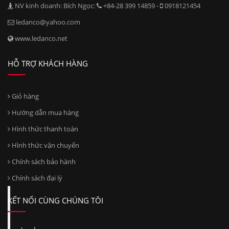
+84-28 399 14859 - 0918121454
NV kinh doanh: Nguyễn Định :
+84-28 399 14859 -
0903931056
NV kinh doanh: Bích Ngọc:
+84-28 399 14859 -
0918121454
ledanco@yahoo.com
www.ledanco.net
HỖ TRỢ KHÁCH HÀNG
Giỏ hàng
Hướng dẫn mua hàng
Hình thức thanh toán
Hình thức vận chuyển
Chính sách bảo hành
Chính sách đại lý