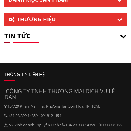
Page 1 of 2
1
2
>
DANH MỤC SẢN PHẨM
THƯƠNG HIỆU
TIN TỨC
THÔNG TIN LIÊN HỆ
CÔNG TY TNHH THƯƠNG MẠI DỊCH VỤ LÊ
ĐAN
154/29 Phạm Văn Hai, Phường Tân Sơn Hòa, TP HCM.