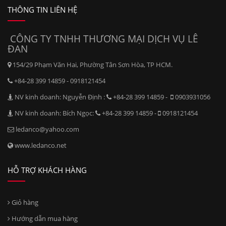
THÔNG TIN LIÊN HỆ
CÔNG TY TNHH THƯƠNG MẠI DỊCH VỤ LÊ
ĐAN
154/29 Phạm Văn Hai, Phường Tân Sơn Hòa, TP HCM.
+84-28 399 14859 - 0918121454
NV kinh doanh: Nguyễn Định :
+84-28 399 14859 -
0903931056
NV kinh doanh: Bích Ngọc:
+84-28 399 14859 -
0918121454
ledanco@yahoo.com
www.ledanco.net
HỖ TRỢ KHÁCH HÀNG
Giỏ hàng
Hướng dẫn mua hàng