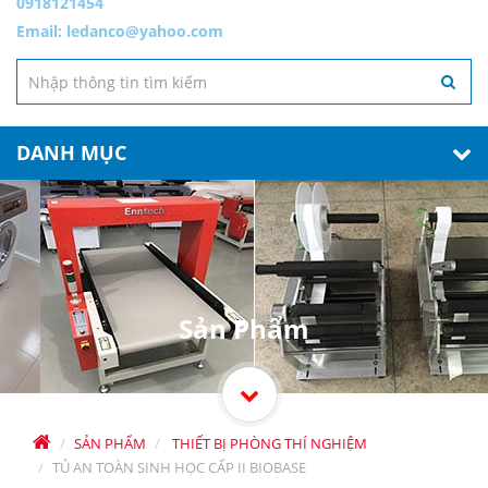
0918121454
Email:
ledanco@yahoo.com
DANH MỤC
Sản Phẩm
SẢN PHẨM
THIẾT BỊ PHÒNG THÍ NGHIỆM
TỦ AN TOÀN SINH HỌC CẤP II BIOBASE