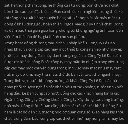
sát, hệ thống chấm công, hệ thống cửa tự động, bồn chứa hóa chất,
bồn trộn các loại, đặc biệt, Lê Đan có nhiều kinh nghiệm trong thiết kế,
thi công sản xuất băng chuyền băng tải , kết hợp với các máy móc tự
động ở khâu đóng gói, hoàn thiện . Ngoài việc giữ uy tín về chất lượng
và đảm bảo thời gian giao hàng, chúng tôi không ngừng tính toán đến
việc làm thế nào để hạ giá thành cho sản phẩm.
Trong hoạt động thương mại, dịch vụ nhập khẩu, Công Ty Lê Đan
nhập khẩu và cung cấp các máy móc thiết bị công nghiệp như máy ép
phế liệu, máy đóng đai, máy dán thùng; ngoài ra, Công Ty Lê Đan còn
được các khách hàng là các công ty may mặc tín nhiệm trong việc cung
cấp các máy móc chuyên dùng trong lĩnh vực may mặc như máy test
nút, máy dò kim, máy thử màu, thử độ bền vải, ..v.v. cho ngành may.
Trong lĩnh vực nước khoáng, nước giải khát, Công Ty Lê Đan là nhà
phân phối chuyên nghiệp các nhãn hiệu nước khoáng, nước tinh khiết
hàng đầu. Lê Đan cung cấp nước uống cho các khách hàng lớn là các
Ngân hàng, Công ty Chứng khoán, Công ty Xây dựng, các công trường,
nhà máy. Đồng thời Lê Đan cũng chăm sóc rất tốt các khách hàng lâu
năm là các hộ dân cư, trường học, cơ quan công sở. Giao hàng kịp thời,
chất lượng đảm bảo, cung cấp các thiết bị như máy nóng lạnh, máy lọc
nước.