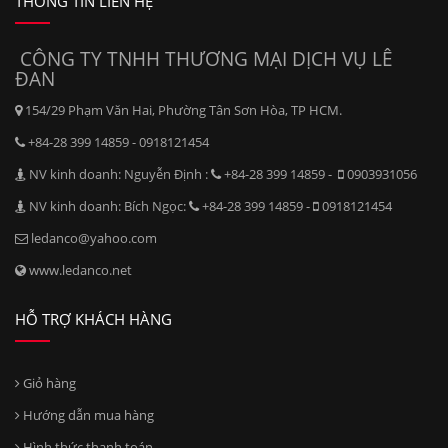
THÔNG TIN LIÊN HỆ
CÔNG TY TNHH THƯƠNG MẠI DỊCH VỤ LÊ
ĐAN
154/29 Phạm Văn Hai, Phường Tân Sơn Hòa, TP HCM.
+84-28 399 14859 - 0918121454
NV kinh doanh: Nguyễn Định :
+84-28 399 14859 -
0903931056
NV kinh doanh: Bích Ngọc:
+84-28 399 14859 -
0918121454
ledanco@yahoo.com
www.ledanco.net
HỖ TRỢ KHÁCH HÀNG
Giỏ hàng
Hướng dẫn mua hàng
Hình thức thanh toán