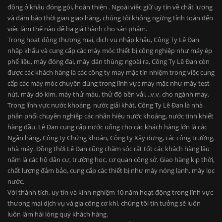
động ở khâu đóng gói, hoàn thiện . Ngoài việc giữ uy tín về chất lượng
và đảm bảo thời gian giao hàng, chúng tôi không ngừng tính toán đến
việc làm thế nào để hạ giá thành cho sản phẩm.
Trong hoạt động thương mại, dịch vụ nhập khẩu, Công Ty Lê Đan
nhập khẩu và cung cấp các máy móc thiết bị công nghiệp như máy ép
phế liệu, máy đóng đai, máy dán thùng; ngoài ra, Công Ty Lê Đan còn
được các khách hàng là các công ty may mặc tín nhiệm trong việc cung
cấp các máy móc chuyên dùng trong lĩnh vực may mặc như máy test
nút, máy dò kim, máy thử màu, thử độ bền vải, ..v.v. cho ngành may.
Trong lĩnh vực nước khoáng, nước giải khát, Công Ty Lê Đan là nhà
phân phối chuyên nghiệp các nhãn hiệu nước khoáng, nước tinh khiết
hàng đầu. Lê Đan cung cấp nước uống cho các khách hàng lớn là các
Ngân hàng, Công ty Chứng khoán, Công ty Xây dựng, các công trường,
nhà máy. Đồng thời Lê Đan cũng chăm sóc rất tốt các khách hàng lâu
năm là các hộ dân cư, trường học, cơ quan công sở. Giao hàng kịp thời,
chất lượng đảm bảo, cung cấp các thiết bị như máy nóng lạnh, máy lọc
nước.
Với thành tích, uy tín và kinh nghiệm 10 năm hoạt động trong lĩnh vực
thương mại dịch vụ và gia công cơ khí, chúng tôi tin tưởng sẽ luôn
luôn làm hài lòng quý khách hàng.