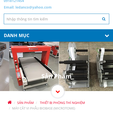
0918121454
Email:
ledanco@yahoo.com
DANH MỤC
Sản Phẩm
SẢN PHẨM
THIẾT BỊ PHÒNG THÍ NGHIỆM
MÁY CẮT VI PHẪU BIOBASE (MICROTOME)