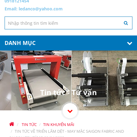
0918121454
Email:
ledanco@yahoo.com
DANH MỤC
Tin tức - Tư vấn
TIN TỨC
TIN KHUYẾN MÃI
TIN TỨC VỀ TRIỂN LÃM DỆT - MAY MẶC SAIGON FABRIC AND