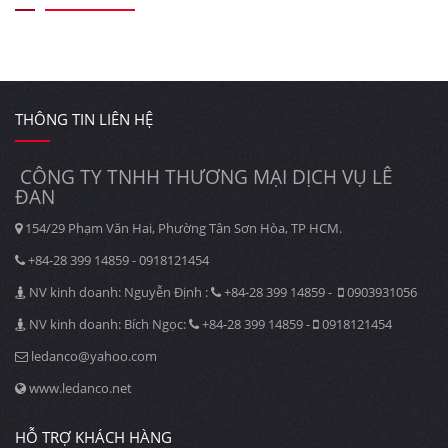
THÔNG TIN LIÊN HỆ
CÔNG TY TNHH THƯƠNG MẠI DỊCH VỤ LÊ
ĐAN
154/29 Phạm Văn Hai, Phường Tân Sơn Hòa, TP HCM.
+84-28 399 14859 - 0918121454
NV kinh doanh: Nguyễn Định :
+84-28 399 14859 -
0903931056
NV kinh doanh: Bích Ngọc:
+84-28 399 14859 -
0918121454
ledanco@yahoo.com
www.ledanco.net
HỖ TRỢ KHÁCH HÀNG