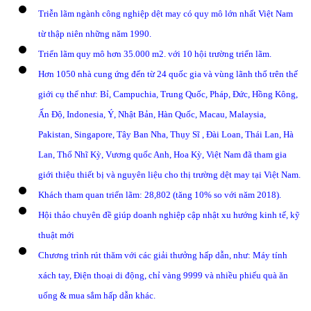
Triễn lãm ngành công nghiệp dệt may có quy mô lớn nhất Việt Nam
từ thập niên những năm 1990.
Triển lãm quy mô hơn 35.000 m2. với 10 hội trường triển lãm.
Hơn 1050 nhà cung ứng đến từ 24 quốc gia và vùng lãnh thổ trên thế
giới cụ thể như: Bỉ, Campuchia, Trung Quốc, Pháp, Đức, Hồng Kông,
Ấn Độ, Indonesia, Ý, Nhật Bản, Hàn Quốc, Macau, Malaysia,
Pakistan, Singapore, Tây Ban Nha, Thụy Sĩ , Đài Loan, Thái Lan, Hà
Lan, Thổ Nhĩ Kỳ, Vương quốc Anh, Hoa Kỳ, Việt Nam đã tham gia
giới thiệu thiết bị và nguyên liệu cho thị trường dệt may tại Việt Nam.
Khách tham quan triển lãm: 28,802 (tăng 10% so với năm 2018).
Hội thảo chuyên đề giúp doanh nghiệp cập nhật xu hướng kinh tế, kỹ
thuật mới
Chương trình rút thăm với các giải thưởng hấp dẫn, như: Máy tính
xách tay, Điện thoại di động, chỉ vàng 9999 và nhiều phiếu quà ăn
uống & mua sắm hấp dẫn khác.