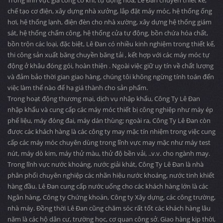
Trong lĩnh vực gia công cơ khí, tự động hóa, Lê Đan chuyên thiết kế,
chế tạo cơ điện, xây dựng nhà xưởng, lắp đặt máy móc, hệ thống ống
hơi, hệ thống lạnh, điện đèn cho nhà xường, xây dựng hệ thống giám
sát, hệ thống chấm công, hệ thống cửa tự động, bồn chứa hóa chất,
bồn trộn các loại, đặc biệt, Lê Đan có nhiều kinh nghiệm trong thiết kế,
thi công sản xuất băng chuyền băng tải , kết hợp với các máy móc tự
động ở khâu đóng gói, hoàn thiện . Ngoài việc giữ uy tín về chất lượng
và đảm bảo thời gian giao hàng, chúng tôi không ngừng tính toán đến
việc làm thế nào để hạ giá thành cho sản phẩm.
Trong hoạt động thương mại, dịch vụ nhập khẩu, Công Ty Lê Đan
nhập khẩu và cung cấp các máy móc thiết bị công nghiệp như máy ép
phế liệu, máy đóng đai, máy dán thùng; ngoài ra, Công Ty Lê Đan còn
được các khách hàng là các công ty may mặc tín nhiệm trong việc cung
cấp các máy móc chuyên dùng trong lĩnh vực may mặc như máy test
nút, máy dò kim, máy thử màu, thử độ bền vải, ..v.v. cho ngành may.
Trong lĩnh vực nước khoáng, nước giải khát, Công Ty Lê Đan là nhà
phân phối chuyên nghiệp các nhãn hiệu nước khoáng, nước tinh khiết
hàng đầu. Lê Đan cung cấp nước uống cho các khách hàng lớn là các
Ngân hàng, Công ty Chứng khoán, Công ty Xây dựng, các công trường,
nhà máy. Đồng thời Lê Đan cũng chăm sóc rất tốt các khách hàng lâu
năm là các hộ dân cư, trường học, cơ quan công sở. Giao hàng kịp thời,