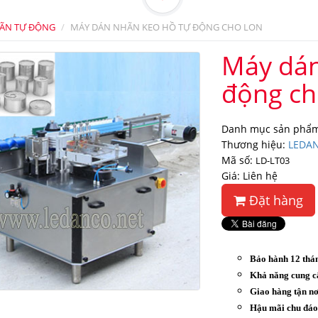
ÃN TỰ ĐỘNG
MÁY DÁN NHÃN KEO HỒ TỰ ĐỘNG CHO LON
Máy dán
động ch
Danh mục sản phẩ
Thương hiệu:
LEDA
Mã số:
LD-LT03
Giá: Liên hệ
Đặt hàng
Bảo hành 12 thá
Khả năng cung c
Giao hàng tận nơ
Hậu mãi chu đá