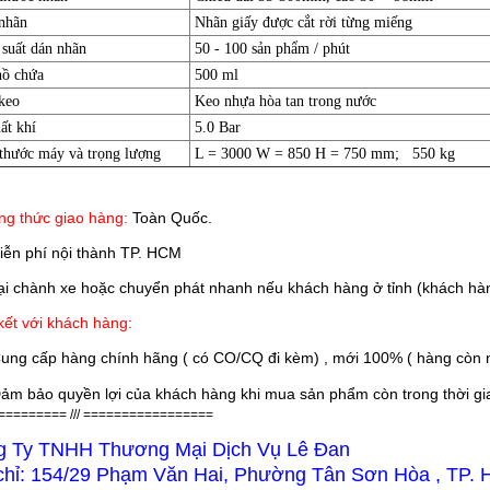
nhãn
Nhãn giấy được cắt rời từng miếng
suất dán nhãn
50 - 100 sản phẩm / phút
ồ chứa
500 ml
keo
Keo nhựa hòa tan trong nước
ất khí
5.0 Bar
thước máy và trọng lượng
L = 3000 W = 850 H = 750 mm; 550 kg
g thức giao hàng:
Toàn Quốc.
iễn phí nội thành TP. HCM
 chành xe hoặc chuyển phát nhanh nếu khách hàng ở tỉnh (khách hàn
ết với khách hàng:
ung cấp hàng chính hãng ( có CO/CQ đi kèm) , mới 100% ( hàng còn n
ảm bảo quyền lợi của khách hàng khi mua sản phẩm còn trong thời gian
========= /// =================
g Ty TNHH Thương Mại Dịch Vụ Lê Đan
chỉ: 154/29 Phạm Văn Hai, Phường Tân Sơn Hòa , TP.