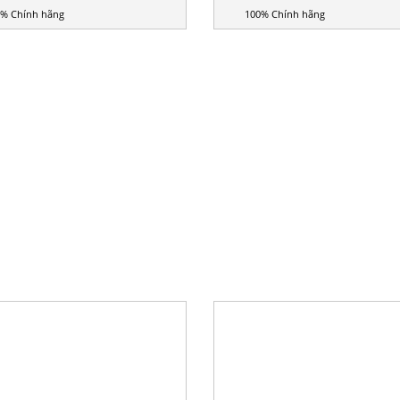
% Chính hãng
100% Chính hãng
Liên hệ
Giá: Liên hệ
DÁN NHÃN NGANG TỰ ĐỘNG
MÁY DÁN NHÃN CHAI TRÒ
LD-PWM (MỘT NHÃN)
ĐỘNG LD-PLM (MỘT NHÃ
% Chính hãng
100% Chính hãng
Page 1 of 2
1
2
>