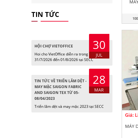
MÁY
TIN TỨC
100
30
HỘI CHỢ VIETOFFICE
Hoi cho VietOffice diễn ra trong các ngày
JUL
31/7/2026 đến 01/8/2026 tại SECC
28
TIN TỨC VỀ TRIỂN LÃM DỆT -
MAY MẶC SAIGON FABRIC
MAR
AND SAIGON TEX TỪ 05-
08/04/2023
Triển lãm dệt và may mặc 2023 tại SECC
Giá: 
MÁY 