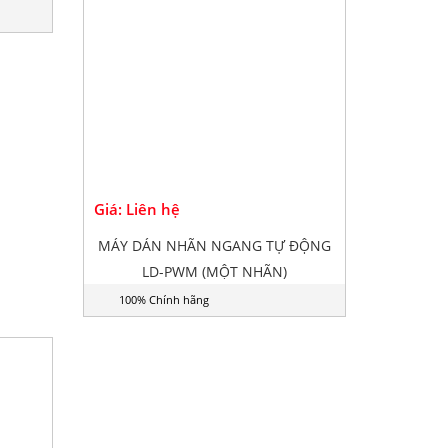
100% Chính hãng
Giá: Liên hệ
N TỰ
MÁY DÁN NHÃN THÙNG SƠN LD-
N)
PLMS (MỘT NHÃN)
100% Chính hãng