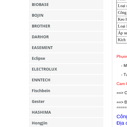
BIOBASE
Loại 
Công 
BOJIN
Keo h
BROTHER
Loại 
Áp su
DARHOR
Kích 
EASEMENT
Phươn
Eclipse
- M
ELECTROLUX
- Tại
ENNTECH
Cam k
Fischbein
==> C
Gester
==> Đ
=====
HASHIMA
Côn
HongJin
Địa 