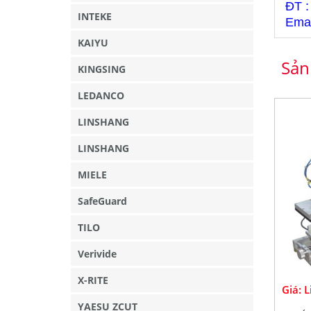
ĐT :
INTEKE
Emai
KAIYU
Sản
KINGSING
LEDANCO
LINSHANG
LINSHANG
MIELE
SafeGuard
TILO
Verivide
X-RITE
Giá: 
YAESU ZCUT