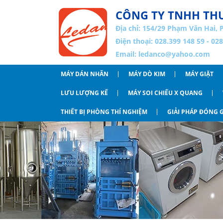
CÔNG TY TNHH THƯ
Địa chỉ:
154/29 Phạm Văn Hai, 
Điện thoại: 028.399 148 59 - 02
Email:
ledanco@yahoo.com
MÁY DÁN NHÃN
MÁY DÒ KIM
MÁY GIẶT
LƯU LƯỢNG KẾ
MÁY SOI CHIẾU X QUANG
THIẾT BỊ PHÒNG THÍ NGHIỆM
GIẢI PHÁP ĐÓNG G