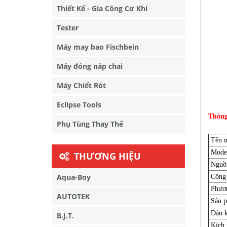
Thiết Kế - Gia Công Cơ Khí
Tester
Máy may bao Fischbein
Máy đóng nắp chai
Máy Chiết Rót
Eclipse Tools
Thông
Phụ Tùng Thay Thế
Tên 
Mode
THƯƠNG HIỆU
Nguồn
Aqua-Boy
Công 
Phươn
AUTOTEK
Sản p
Dán k
B.J.T.
Kích 