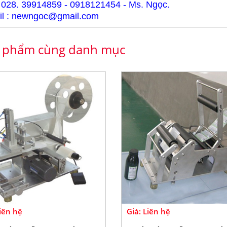
 028. 39914859 - 0918121454 - Ms. Ngọc.
l : newngoc@gmail.com
 phẩm cùng danh mục
Liên hệ
Giá: Liên hệ