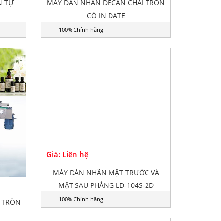
N TỰ
MÁY DÁN NHÃN DECAN CHAI TRÒN
CÓ IN DATE
100% Chính hãng
Giá: Liên hệ
 TRÒN
MÁY DÁN NHÃN MẶT TRƯỚC VÀ
MẶT SAU PHẲNG LD-104S-2D