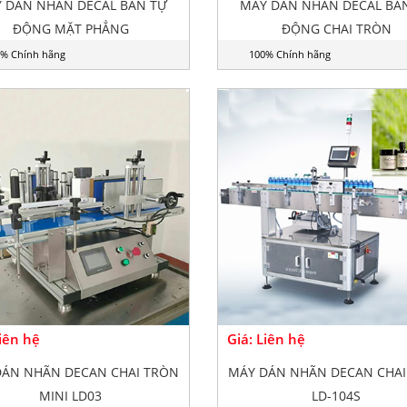
 DÁN NHÃN DECAL BÁN TỰ
MÁY DÁN NHÃN DECAL BÁ
ĐỘNG MẶT PHẲNG
ĐỘNG CHAI TRÒN
% Chính hãng
100% Chính hãng
Liên hệ
Giá: Liên hệ
DÁN NHÃN DECAN CHAI TRÒN
MÁY DÁN NHÃN DECAN CHAI
MINI LD03
LD-104S