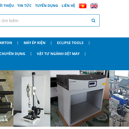
ỚI THIỆU
TIN TỨC
TUYỂN DỤNG
LIÊN HỆ
CARTON
MÁY ÉP KIỆN
ECLIPSE TOOLS
O CHUYÊN DỤNG
VẬT TƯ NGÀNH DỆT MAY