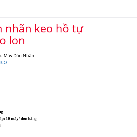
 nhãn keo hồ tự
o lon
m: Máy Dán Nhãn
NCO
ng
ấp: 10 máy/ đơn hàng
i
o