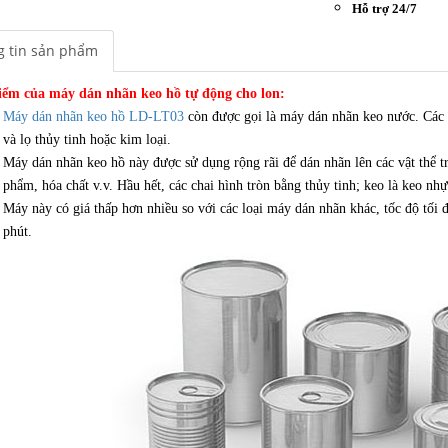
Hỗ trợ 24/7
 tin sản phẩm
iểm của máy dán nhãn keo hồ tự động cho lon:
Máy dán nhãn keo hồ LD-LT03
còn được gọi là máy dán nhãn keo nước. Các 
và lọ thủy tinh hoặc kim loại.
Máy dán nhãn keo hồ này được sử dụng rộng rãi để dán nhãn lên các vật thể 
phẩm, hóa chất v.v. Hầu hết, các chai hình tròn bằng thủy tinh; keo là keo nh
Máy này có giá thấp hơn nhiều so với các loại máy dán nhãn khác, tốc độ tối 
phút.