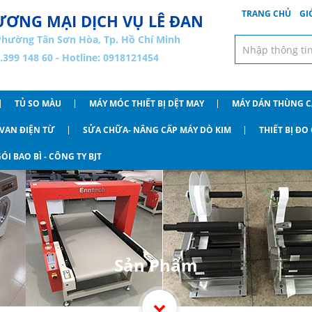
TRANG CHỦ
GI
ƠNG MẠI DỊCH VỤ LÊ ĐAN
Phường Tân Sơn Hòa, Tp. Hồ Chí Minh
8.399 148 60 - Hotline: 0918121454
TỦ SO MÀU
MÁY MÓC THIẾT BỊ DỆT MAY
MÁY DÁN THÙNG 
VAN ĐIỆN TỪ
SỬA CHỮA- NÂNG CẤP MÁY DÒ KIM
THIẾT BỊ Đ
ÓI BAO BÌ - CÔNG TY BJT
Sản Phẩm