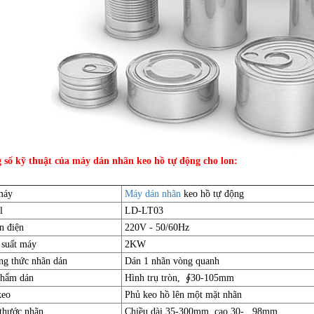
 số kỹ thuật của máy dán nhãn keo hồ tự động cho lon:
máy
Máy dán nhãn
keo hồ tự động
l
LD-LT03
 điện
220V - 50/60Hz
suất máy
2KW
g thức nhãn dán
Dán 1 nhãn vòng quanh
hẩm dán
Hình trụ tròn, ∮30-105mm
eo
Phủ keo hồ lên một mặt nhãn
thước nhãn
Chiều dài 35-300mm, cao 30- 98mm