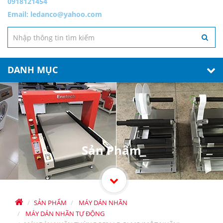
0918121454
Email:
ledanco@yahoo.com
DANH MỤC
Sản Phẩm
SẢN PHẨM
MÁY DÁN NHÃN
MÁY DÁN NHÃN TỰ ĐỘNG