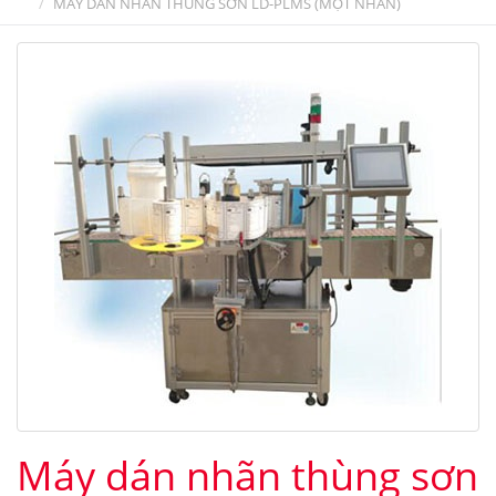
MÁY DÁN NHÃN THÙNG SƠN LD-PLMS (MỘT NHÃN)
Máy dán nhãn thùng sơn