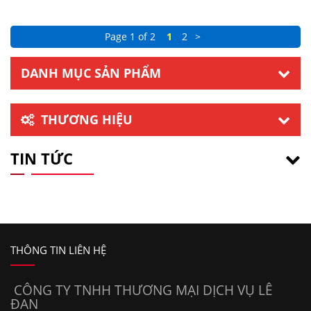
Page 1 of 2
1
2
>
DANH MỤC SẢN PHẨM
THƯƠNG HIỆU
TIN TỨC
THÔNG TIN LIÊN HỆ
CÔNG TY TNHH THƯƠNG MẠI DỊCH VỤ LÊ
ĐAN