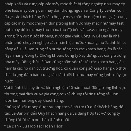
nhập khẩu và cung cấp các máy móc thiết bị công nghiệp như máy ép
phế liệu, máy đóng đai, máy dán thùng; ngoài ra, Công Ty Lê Đan còn
được các khách hàng là các công ty may mặc tín nhiệm trong việc cung
cấp các máy móc chuyên dùng trong lĩnh vực may mặc như máy test
nút, máy dò kim, máy thử màu, thử độ bền vải, ..v.v. cho ngành may.
Trong lĩnh vực nước khoáng, nước giải khát, Công Ty Lê Đan là nhà
phân phối chuyên nghiệp các nhãn hiệu nước khoáng, nước tinh khiết
hàng đầu. Lê Đan cung cấp nước uống cho các khách hàng lớn là các
Ngân hàng, Công ty Chứng khoán, Công ty Xây dựng, các công trường,
nhà máy. Đồng thời Lê Đan cũng chăm sóc rất tốt các khách hàng lâu
năm là các hộ dân cư, trường học, cơ quan công sở. Giao hàng kịp thời,
chất lượng đảm bảo, cung cấp các thiết bị như máy nóng lạnh, máy lọc
nước.
Với thành tích, uy tín và kinh nghiệm 10 năm hoạt động trong lĩnh vực
thương mại dịch vụ và gia công cơ khí, chúng tôi tin tưởng sẽ luôn
luôn làm hài lòng quý khách hàng.
Chúng tôi rất mong được sự hợp tác và hỗ trợ từ quí Khách hàng, đối
tác. Lê Đan xin đến Quý khách hàng đã và đang hợp tác với công ty
chúng tôi lời cảm ơn chân thành nhất.
” Lê Đan – Sự Hợp Tác Hoàn Hảo!”