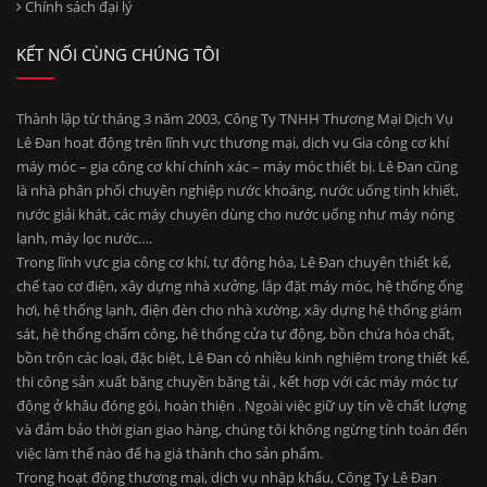
Chính sách đại lý
KẾT NỐI CÙNG CHÚNG TÔI
Thành lập từ tháng 3 năm 2003, Công Ty TNHH Thương Mại Dịch Vụ
Lê Đan hoạt động trên lĩnh vực thương mại, dịch vụ Gia công cơ khí
máy móc – gia công cơ khí chính xác – máy móc thiết bị. Lê Đan cũng
là nhà phân phối chuyên nghiệp nước khoáng, nước uống tinh khiết,
nước giải khát, các máy chuyên dùng cho nước uống như máy nóng
lạnh, máy lọc nước….
Trong lĩnh vực gia công cơ khí, tự động hóa, Lê Đan chuyên thiết kế,
chế tạo cơ điện, xây dựng nhà xưởng, lắp đặt máy móc, hệ thống ống
hơi, hệ thống lạnh, điện đèn cho nhà xường, xây dựng hệ thống giám
sát, hệ thống chấm công, hệ thống cửa tự động, bồn chứa hóa chất,
bồn trộn các loại, đặc biệt, Lê Đan có nhiều kinh nghiệm trong thiết kế,
thi công sản xuất băng chuyền băng tải , kết hợp với các máy móc tự
động ở khâu đóng gói, hoàn thiện . Ngoài việc giữ uy tín về chất lượng
và đảm bảo thời gian giao hàng, chúng tôi không ngừng tính toán đến
việc làm thế nào để hạ giá thành cho sản phẩm.
Trong hoạt động thương mại, dịch vụ nhập khẩu, Công Ty Lê Đan