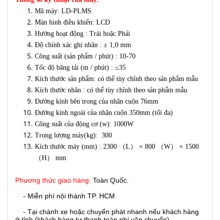
Mã máy: LD-PLMS
Màn hình điều khiển: LCD
Hướng hoạt động : Trái hoặc Phải
Độ chính xác ghi nhãn : ± 1,0 mm
Công suất (sản phẩm / phút) : 10-70
Tốc độ băng tải (m / phút) : ≤35
Kích thước sản phẩm: có thể tùy chỉnh theo sản phẩm mẫu
Kích thước nhãn : có thể tùy chỉnh theo sản phẩm mẫu
Đường kính bên trong của nhãn cuộn 76mm
Đường kính ngoài của nhãn cuộn 350mm (tối đa)
Công suất của động cơ (w): 1000W
Trọng lượng máy(kg): 300
Kích thước máy (mm) : 2300 （L） × 800 （W） × 1500
（H） mm
Phương thức giao hàng:
Toàn Quốc.
- Miễn phí nội thành TP. HCM
- Tại chành xe hoặc chuyển phát nhanh nếu khách hàng
ở tỉnh (khách hàng tự thanh toán phí vận chuyển)