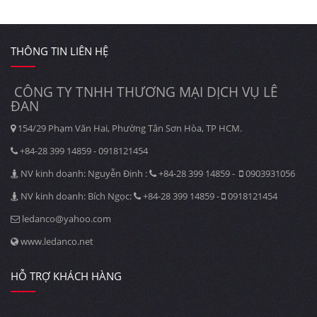
THÔNG TIN LIÊN HỆ
CÔNG TY TNHH THƯƠNG MẠI DỊCH VỤ LÊ
ĐAN
154/29 Phạm Văn Hai, Phường Tân Sơn Hòa, TP HCM.
+84-28 399 14859 - 0918121454
NV kinh doanh: Nguyễn Định :
+84-28 399 14859 -
0903931056
NV kinh doanh: Bích Ngọc:
+84-28 399 14859 -
0918121454
ledanco@yahoo.com
www.ledanco.net
HỖ TRỢ KHÁCH HÀNG