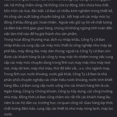
sát, hệ thống chấm công, hệ thống cửa tự động, bồn chứa hóa chất,
bồn trộn các loại, đặc biệt, Lê Đan có nhiều kinh nghiệm trong thiết kế,
thi công sản xuất băng chuyền băng tải , kết hợp với các máy móc tự
động ở khâu đóng gói, hoàn thiện . Ngoài việc giữ uy tín về chất lượng
và đảm bảo thời gian giao hàng, chúng tôi không ngừng tính toán đến
việc làm thế nào để hạ giá thành cho sản phẩm.
Trong hoạt động thương mại, dịch vụ nhập khẩu, Công Ty Lê Đan
nhập khẩu và cung cấp các máy móc thiết bị công nghiệp như máy ép
phế liệu, máy đóng đai, máy dán thùng; ngoài ra, Công Ty Lê Đan còn
được các khách hàng là các công ty may mặc tín nhiệm trong việc cung
cấp các máy móc chuyên dùng trong lĩnh vực may mặc như máy test
nút, máy dò kim, máy thử màu, thử độ bền vải, ..v.v. cho ngành may.
Trong lĩnh vực nước khoáng, nước giải khát, Công Ty Lê Đan là nhà
phân phối chuyên nghiệp các nhãn hiệu nước khoáng, nước tinh khiết
hàng đầu. Lê Đan cung cấp nước uống cho các khách hàng lớn là các
Ngân hàng, Công ty Chứng khoán, Công ty Xây dựng, các công trường,
nhà máy. Đồng thời Lê Đan cũng chăm sóc rất tốt các khách hàng lâu
năm là các hộ dân cư, trường học, cơ quan công sở. Giao hàng kịp thời,
chất lượng đảm bảo, cung cấp các thiết bị như máy nóng lạnh, máy lọc
nước.