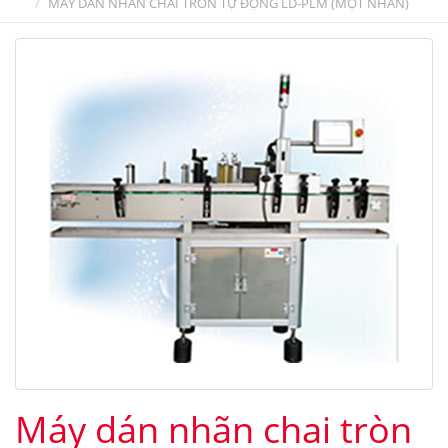
MÁY DÁN NHÃN CHAI TRÒN TỰ ĐỘNG LD-PLM (MỘT NHÃN)
Máy dán nhãn chai tròn