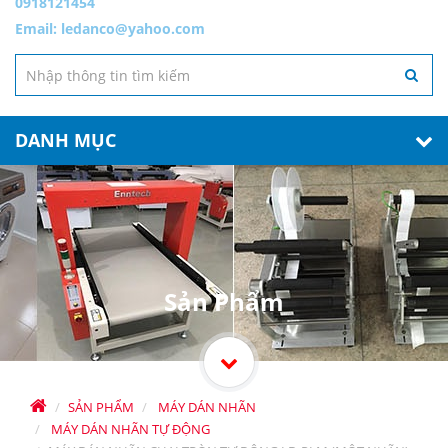
0918121454
Email:
ledanco@yahoo.com
DANH MỤC
Sản Phẩm
SẢN PHẨM
MÁY DÁN NHÃN
MÁY DÁN NHÃN TỰ ĐỘNG