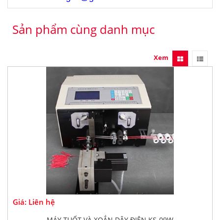
Sản phẩm cùng danh mục
Xem
Giá: Liên hệ
MÁY TUỐT VÀ XOẮN DÂY ĐIỆN KS-09W