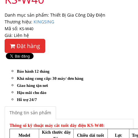
Danh mục sản phẩm: Thiết Bị Gia Công Dây Điện
Thương hiệu:
KINGSING
Mã số:
KS-W40
Giá: Liên hệ
Đặt hàng
Bảo hành 12 tháng
Khả năng cung cấp: 30 máy/ đơn hàng
Giao hàng tận nơi
Hậu mãi chu đáo
Hỗ trợ 24/7
Thông tin sản phẩm
Thông số kỹ thuật máy cắt tuốt dây điện KS-W40:
Kích thước dây
Model
Chiều dài tuốt
Lực
Tr