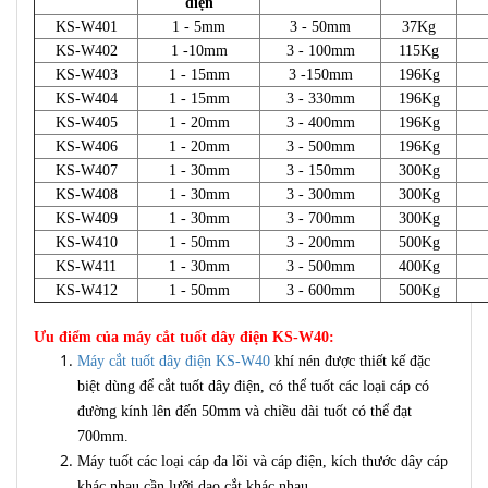
điện
KS-W401
1 - 5mm
3 - 50mm
37Kg
KS-W402
1 -10mm
3 - 100mm
115Kg
KS-W403
1 - 15mm
3 -150mm
196Kg
KS-W404
1 - 15mm
3 - 330mm
196Kg
KS-W405
1 - 20mm
3 - 400mm
196Kg
KS-W406
1 - 20mm
3 - 500mm
196Kg
KS-W407
1 - 30mm
3 - 150mm
300Kg
KS-W408
1 - 30mm
3 - 300mm
300Kg
KS-W409
1 - 30mm
3 - 700mm
300Kg
KS-W410
1 - 50mm
3 - 200mm
500Kg
KS-W411
1 - 30mm
3 - 500mm
400Kg
KS-W412
1 - 50mm
3 - 600mm
500Kg
Ưu điểm của máy cắt tuốt dây điện KS-W40:
Máy cắt tuốt dây điện KS-W40
khí nén được thiết kế đặc
biệt dùng để cắt tuốt dây điện, có thể tuốt các loại cáp có
đường kính lên đến 50mm và chiều dài tuốt có thể đạt
700mm.
Máy tuốt các loại cáp đa lõi và cáp điện, kích thước dây cáp
khác nhau cần lưỡi dao cắt khác nhau.