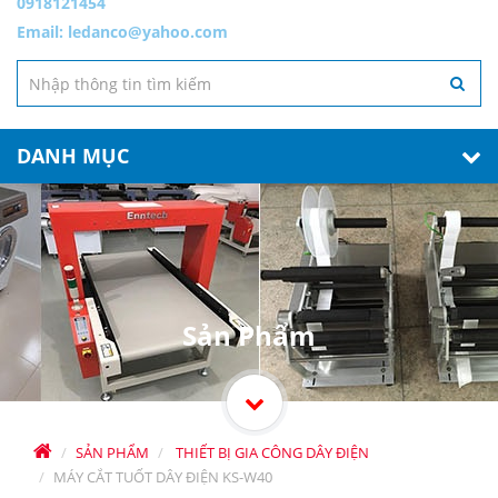
0918121454
Email:
ledanco@yahoo.com
DANH MỤC
Sản Phẩm
SẢN PHẨM
THIẾT BỊ GIA CÔNG DÂY ĐIỆN
MÁY CẮT TUỐT DÂY ĐIỆN KS-W40