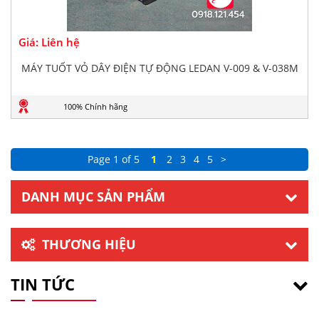
Giá: Liên hệ
MÁY TUỐT VỎ DÂY ĐIỆN TỰ ĐỘNG LEDAN V-009 & V-038M
100% Chính hãng
Page 1 of 5
1
2
3
4
5
>
DANH MỤC SẢN PHẨM
THƯƠNG HIỆU
TIN TỨC