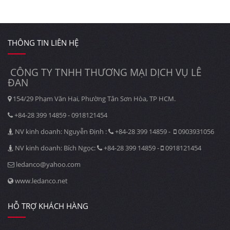
THÔNG TIN LIÊN HỆ
CÔNG TY TNHH THƯƠNG MẠI DỊCH VỤ LÊ
ĐAN
154/29 Phạm Văn Hai, Phường Tân Sơn Hòa, TP HCM.
+84-28 399 14859 - 0918121454
NV kinh doanh: Nguyễn Định :
+84-28 399 14859 -
0903931056
NV kinh doanh: Bích Ngọc:
+84-28 399 14859 -
0918121454
ledanco@yahoo.com
www.ledanco.net
HỖ TRỢ KHÁCH HÀNG