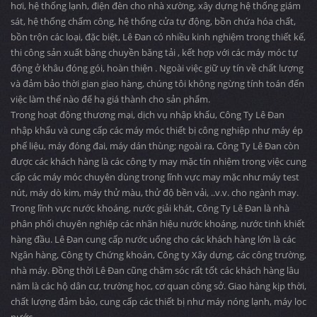
hơi, hệ thống lạnh, điện đèn cho nhà xường, xây dựng hệ thống giám
sát, hệ thống chấm công, hệ thống cửa tự động, bồn chứa hóa chất,
bồn trộn các loại, đặc biệt, Lê Đan có nhiều kinh nghiệm trong thiết kế,
thi công sản xuất băng chuyền băng tải , kết hợp với các máy móc tự
động ở khâu đóng gói, hoàn thiện . Ngoài việc giữ uy tín về chất lượng
và đảm bảo thời gian giao hàng, chúng tôi không ngừng tính toán đến
việc làm thế nào để hạ giá thành cho sản phẩm.
Trong hoạt động thương mại, dịch vụ nhập khẩu, Công Ty Lê Đan
nhập khẩu và cung cấp các máy móc thiết bị công nghiệp như máy ép
phế liệu, máy đóng đai, máy dán thùng; ngoài ra, Công Ty Lê Đan còn
được các khách hàng là các công ty may mặc tín nhiệm trong việc cung
cấp các máy móc chuyên dùng trong lĩnh vực may mặc như máy test
nút, máy dò kim, máy thử màu, thử độ bền vải, ..v.v. cho ngành may.
Trong lĩnh vực nước khoáng, nước giải khát, Công Ty Lê Đan là nhà
phân phối chuyên nghiệp các nhãn hiệu nước khoáng, nước tinh khiết
hàng đầu. Lê Đan cung cấp nước uống cho các khách hàng lớn là các
Ngân hàng, Công ty Chứng khoán, Công ty Xây dựng, các công trường,
nhà máy. Đồng thời Lê Đan cũng chăm sóc rất tốt các khách hàng lâu
năm là các hộ dân cư, trường học, cơ quan công sở. Giao hàng kịp thời,
chất lượng đảm bảo, cung cấp các thiết bị như máy nóng lạnh, máy lọc