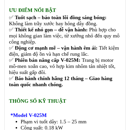
ƯU ĐIỂM NỔI BẬT
✅
Tuốt sạch – bảo toàn lõi đồng sáng bóng:
Không làm trầy xước hay hỏng dây đồng.
✅
Thiết kế nhỏ gọn – dễ vận hành:
Phù hợp cho
mọi không gian làm việc, từ xưởng nhỏ đến quy mô
công nghiệp.
✅
Động cơ mạnh mẽ – vận hành êm ái:
Tiết kiệm
điện, giảm độ ồn và hạn chế rung lắc.
✅
Phiên bản nâng cấp V-025M:
Trang bị motor
mô-men xoắn cao, vỏ hợp kim nhôm tản nhiệt tốt,
hiệu suất gấp đôi.
✅
Bảo hành chính hãng 12 tháng – Giao hàng
toàn quốc nhanh chóng.
THÔNG SỐ KỸ THUẬT
*Model V-025M
Phạm vi tuốt dây: 1.5 – 25 mm
Công suất: 0.18 kW