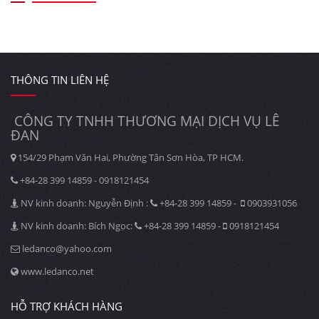
THÔNG TIN LIÊN HỆ
CÔNG TY TNHH THƯƠNG MẠI DỊCH VỤ LÊ
ĐAN
154/29 Phạm Văn Hai, Phường Tân Sơn Hòa, TP HCM.
+84-28 399 14859 - 0918121454
NV kinh doanh: Nguyễn Định :
+84-28 399 14859 -
0903931056
NV kinh doanh: Bích Ngọc:
+84-28 399 14859 -
0918121454
ledanco@yahoo.com
www.ledanco.net
HỖ TRỢ KHÁCH HÀNG