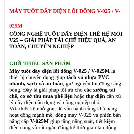
MÁY TUỐT DÂY ĐIỆN LÕI ĐỒNG V-025 / V-
025M
CÔNG NGHỆ TUỐT DÂY ĐIỆN THẾ HỆ MỚI
V25 – GIẢI PHÁP TÁI CHẾ HIỆU QUẢ, AN
TOÀN, CHUYÊN NGHIỆP
GIỚI THIỆU SẢN PHẨM
Máy tuốt dây điện lõi đồng V-025 / V-025M
là
thiết bị chuyên dụng giúp
tách vỏ nhựa PVC
nhanh, sạch và an toàn
, giữ nguyên lõi đồng sáng
bóng. Đây là giải pháp tối ưu cho
các xưởng tái
chế, cơ sở thu mua phế liệu
hoặc
thợ điện
cần xử
lý dây điện dân dụng và công nghiệp nhỏ.
Với thiết kế nhỏ gọn, dễ vận hành cùng khả năng
hoạt động mạnh mẽ, dòng máy V-025 và phiên bản
nâng cấp
V-025M
giúp tăng năng suất, tiết kiệm
điện năng và rút ngắn đáng kể thời gian lao động.