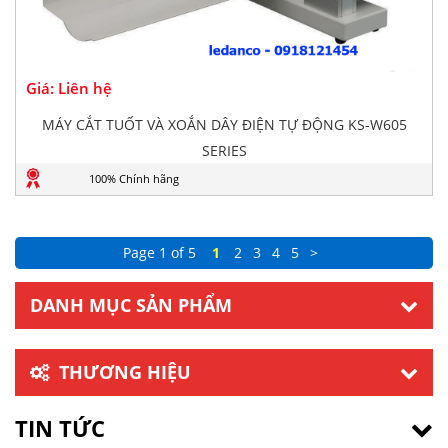
Giá: Liên hệ
MÁY CẮT TUỐT VÀ XOẮN DÂY ĐIỆN TỰ ĐỘNG KS-W605
SERIES
100% Chính hãng
Page 1 of 5
1
2
3
4
5
>
DANH MỤC SẢN PHẨM
THƯƠNG HIỆU
TIN TỨC