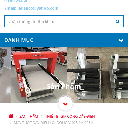
0918121454
Email:
ledanco@yahoo.com
DANH MỤC
Sản Phẩm
SẢN PHẨM
THIẾT BỊ GIA CÔNG DÂY ĐIỆN
MÁY TUỐT DÂY ĐIỆN LÕI ĐỒNG V-025 / V-025M