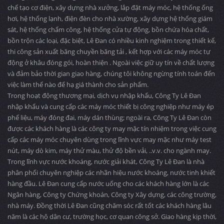
chế tạo cơ điện, xây dựng nhà xưởng, lắp đặt máy móc, hệ thống ống
hơi, hệ thống lạnh, điện đèn cho nhà xường, xây dựng hệ thống giám
sát, hệ thống chấm công, hệ thống cửa tự động, bồn chứa hóa chất,
bồn trộn các loại, đặc biệt, Lê Đan có nhiều kinh nghiệm trong thiết kế,
thi công sản xuất băng chuyền băng tải , kết hợp với các máy móc tự
động ở khâu đóng gói, hoàn thiện . Ngoài việc giữ uy tín về chất lượng
và đảm bảo thời gian giao hàng, chúng tôi không ngừng tính toán đến
việc làm thế nào để hạ giá thành cho sản phẩm.
Trong hoạt động thương mại, dịch vụ nhập khẩu, Công Ty Lê Đan
nhập khẩu và cung cấp các máy móc thiết bị công nghiệp như máy ép
phế liệu, máy đóng đai, máy dán thùng; ngoài ra, Công Ty Lê Đan còn
được các khách hàng là các công ty may mặc tín nhiệm trong việc cung
cấp các máy móc chuyên dùng trong lĩnh vực may mặc như máy test
nút, máy dò kim, máy thử màu, thử độ bền vải, ..v.v. cho ngành may.
Trong lĩnh vực nước khoáng, nước giải khát, Công Ty Lê Đan là nhà
phân phối chuyên nghiệp các nhãn hiệu nước khoáng, nước tinh khiết
hàng đầu. Lê Đan cung cấp nước uống cho các khách hàng lớn là các
Ngân hàng, Công ty Chứng khoán, Công ty Xây dựng, các công trường,
nhà máy. Đồng thời Lê Đan cũng chăm sóc rất tốt các khách hàng lâu
năm là các hộ dân cư, trường học, cơ quan công sở. Giao hàng kịp thời,