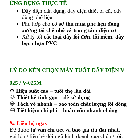
ỨNG DỤNG THỰC TẾ
Dây điện dân dụng, dây điện thiết bị cũ, dây
đồng phế liệu
Phù hợp cho
cơ sở thu mua phế liệu đồng,
xưởng tái chế nhỏ và trung tâm điện cơ
Xử lý tốt
các loại dây lõi đơn, lõi mềm, dây
bọc nhựa PVC
LÝ DO NÊN CHỌN MÁY TUỐT DÂY ĐIỆN V-
025 / V-025M
⚙️
Hiệu suất cao – tuổi thọ lâu dài
💡
Thiết kế tinh gọn – dễ sử dụng
💎
Tách vỏ nhanh – bảo toàn chất lượng lõi đồng
🧰
Tiết kiệm chi phí – hoàn vốn nhanh chóng
📞 Liên hệ ngay
Để được
tư vấn chi tiết
và
báo giá ưu đãi nhất
,
vui lòng liên hệ đội ngũ kinh doanh của chúng tôi.