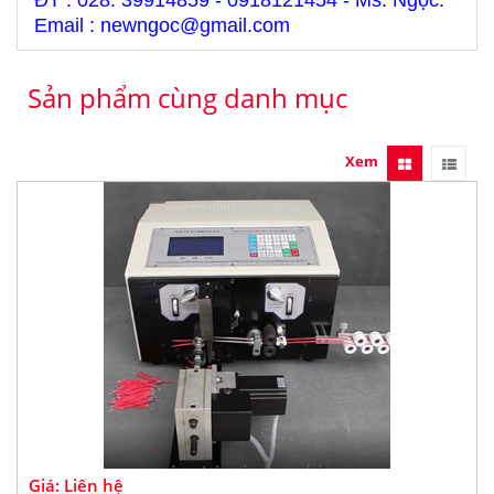
ĐT : 028. 39914859 - 0918121454 - Ms. Ngọc.
Email : newngoc@gmail.com
Sản phẩm cùng danh mục
Xem
Giá: Liên hệ