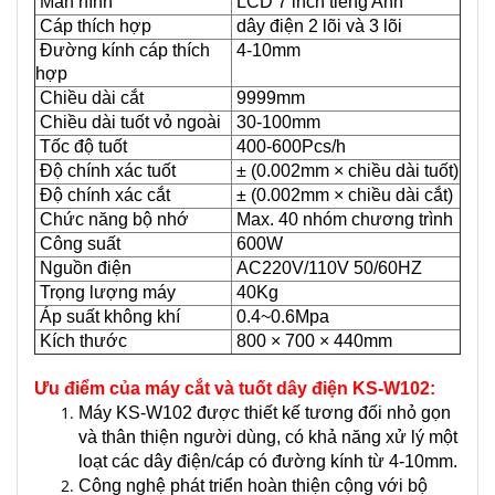
Màn hình
LCD 7 inch tiếng Anh
Cáp thích hợp
dây điện 2 lõi và 3 lõi
Đường kính cáp thích
4-10mm
hợp
Chiều dài cắt
9999mm
Chiều dài tuốt vỏ ngoài
30-100mm
Tốc độ tuốt
400-600Pcs/h
Độ chính xác tuốt
± (0.002mm × chiều dài tuốt)
Độ chính xác cắt
± (0.002mm × chiều dài cắt)
Chức năng bộ nhớ
Max. 40 nhóm chương trình
Công suất
600W
Nguồn điện
AC220V/110V 50/60HZ
Trọng lượng máy
40Kg
Áp suất không khí
0.4~0.6Mpa
Kích thước
800 × 700 × 440mm
Ưu điểm của máy cắt và tuốt dây điện KS-W102:
Máy KS-W102 được thiết kế tương đối nhỏ gọn
và thân thiện người dùng, có khả năng xử lý một
loạt các dây điện/cáp có đường kính từ 4-10mm.
Công nghệ phát triển hoàn thiện cộng với bộ