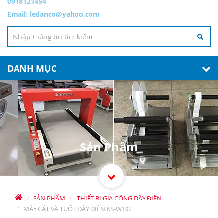
0918121454
Email:
ledanco@yahoo.com
DANH MỤC
Sản Phẩm
SẢN PHẨM
THIẾT BỊ GIA CÔNG DÂY ĐIỆN
MÁY CẮT VÀ TUỐT DÂY ĐIỆN KS-W102