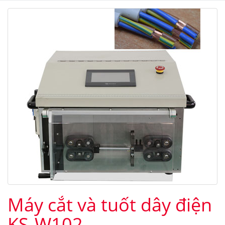
Máy cắt và tuốt dây điện
KS-W102