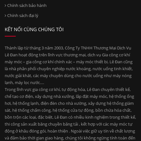
Chính sách bảo hành
Chính sách đại lý
KẾT NỐI CÙNG CHÚNG TÔI
Thành lập từ tháng 3 năm 2003, Công Ty TNHH Thương Mại Dịch Vụ
Lê Đan hoạt động trên lĩnh vực thương mại, dịch vụ Gia công cơ khí
máy móc – gia công cơ khí chính xác – máy móc thiết bị. Lê Đan cũng
là nhà phân phối chuyên nghiệp nước khoáng, nước uống tinh khiết,
nước giải khát, các máy chuyên dùng cho nước uống như máy nóng
lạnh, máy lọc nước….
Trong lĩnh vực gia công cơ khí, tự động hóa, Lê Đan chuyên thiết kế,
chế tạo cơ điện, xây dựng nhà xưởng, lắp đặt máy móc, hệ thống ống
hơi, hệ thống lạnh, điện đèn cho nhà xường, xây dựng hệ thống giám
sát, hệ thống chấm công, hệ thống cửa tự động, bồn chứa hóa chất,
bồn trộn các loại, đặc biệt, Lê Đan có nhiều kinh nghiệm trong thiết kế,
thi công sản xuất băng chuyền băng tải , kết hợp với các máy móc tự
động ở khâu đóng gói, hoàn thiện . Ngoài việc giữ uy tín về chất lượng
và đảm bảo thời gian giao hàng, chúng tôi không ngừng tính toán đến