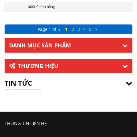
100% Chính hãng
Page 1 of 5
1
2
3
4
5
>
DANH MỤC SẢN PHẨM
THƯƠNG HIỆU
TIN TỨC
THÔNG TIN LIÊN HỆ