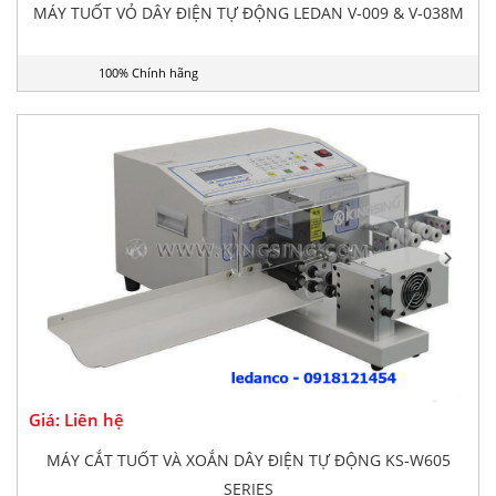
MÁY TUỐT VỎ DÂY ĐIỆN TỰ ĐỘNG LEDAN V-009 & V-038M
100% Chính hãng
Giá: Liên hệ
MÁY CẮT TUỐT VÀ XOẮN DÂY ĐIỆN TỰ ĐỘNG KS-W605
SERIES