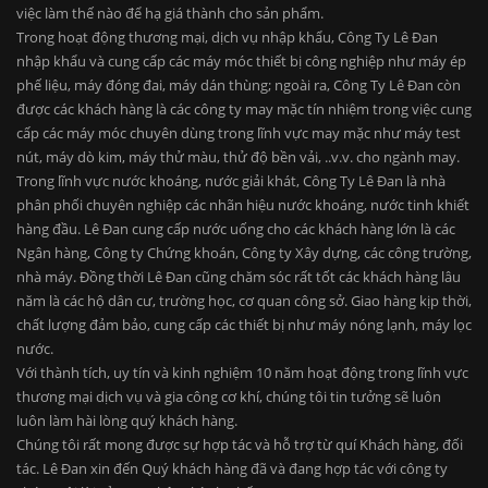
việc làm thế nào để hạ giá thành cho sản phẩm.
Trong hoạt động thương mại, dịch vụ nhập khẩu, Công Ty Lê Đan
nhập khẩu và cung cấp các máy móc thiết bị công nghiệp như máy ép
phế liệu, máy đóng đai, máy dán thùng; ngoài ra, Công Ty Lê Đan còn
được các khách hàng là các công ty may mặc tín nhiệm trong việc cung
cấp các máy móc chuyên dùng trong lĩnh vực may mặc như máy test
nút, máy dò kim, máy thử màu, thử độ bền vải, ..v.v. cho ngành may.
Trong lĩnh vực nước khoáng, nước giải khát, Công Ty Lê Đan là nhà
phân phối chuyên nghiệp các nhãn hiệu nước khoáng, nước tinh khiết
hàng đầu. Lê Đan cung cấp nước uống cho các khách hàng lớn là các
Ngân hàng, Công ty Chứng khoán, Công ty Xây dựng, các công trường,
nhà máy. Đồng thời Lê Đan cũng chăm sóc rất tốt các khách hàng lâu
năm là các hộ dân cư, trường học, cơ quan công sở. Giao hàng kịp thời,
chất lượng đảm bảo, cung cấp các thiết bị như máy nóng lạnh, máy lọc
nước.
Với thành tích, uy tín và kinh nghiệm 10 năm hoạt động trong lĩnh vực
thương mại dịch vụ và gia công cơ khí, chúng tôi tin tưởng sẽ luôn
luôn làm hài lòng quý khách hàng.
Chúng tôi rất mong được sự hợp tác và hỗ trợ từ quí Khách hàng, đối
tác. Lê Đan xin đến Quý khách hàng đã và đang hợp tác với công ty