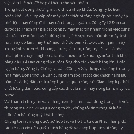
việc làm thế nào để hạ giá thành cho sản phẩm.
Trong hoạt động thương mại, dịch vụ nhập khẩu, Công Ty Lê Đan
nhập khẩu và cung cấp các máy móc thiết bị công nghiệp như máy ép
phế liệu, máy đóng đai, máy dán thùng; ngoài ra, Công Ty Lê Đan còn
được các khách hàng là các công ty may mặc tín nhiệm trong việc cung
cấp các máy móc chuyên dùng trong lĩnh vực may mặc như máy test
nút, máy dò kim, máy thử màu, thử độ bền vải, ..v.v. cho ngành may.
Trong lĩnh vực nước khoáng, nước giải khát, Công Ty Lê Đan là nhà
phân phối chuyên nghiệp các nhãn hiệu nước khoáng, nước tinh khiết
hàng đầu. Lê Đan cung cấp nước uống cho các khách hàng lớn là các
Ngân hàng, Công ty Chứng khoán, Công ty Xây dựng, các công trường,
nhà máy. Đồng thời Lê Đan cũng chăm sóc rất tốt các khách hàng lâu
năm là các hộ dân cư, trường học, cơ quan công sở. Giao hàng kịp thời,
chất lượng đảm bảo, cung cấp các thiết bị như máy nóng lạnh, máy lọc
nước.
Với thành tích, uy tín và kinh nghiệm 10 năm hoạt động trong lĩnh vực
thương mại dịch vụ và gia công cơ khí, chúng tôi tin tưởng sẽ luôn
luôn làm hài lòng quý khách hàng.
Chúng tôi rất mong được sự hợp tác và hỗ trợ từ quí Khách hàng, đối
tác. Lê Đan xin đến Quý khách hàng đã và đang hợp tác với công ty