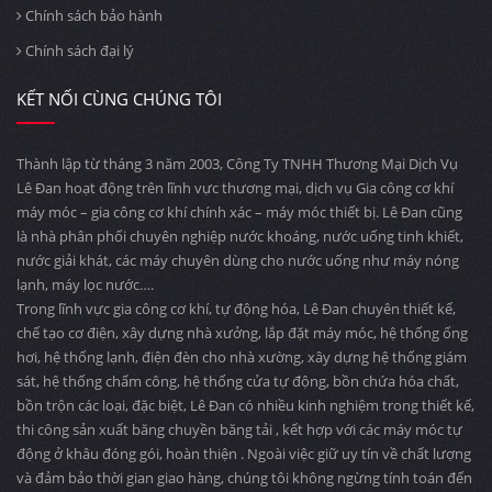
Chính sách bảo hành
Chính sách đại lý
KẾT NỐI CÙNG CHÚNG TÔI
Thành lập từ tháng 3 năm 2003, Công Ty TNHH Thương Mại Dịch Vụ
Lê Đan hoạt động trên lĩnh vực thương mại, dịch vụ Gia công cơ khí
máy móc – gia công cơ khí chính xác – máy móc thiết bị. Lê Đan cũng
là nhà phân phối chuyên nghiệp nước khoáng, nước uống tinh khiết,
nước giải khát, các máy chuyên dùng cho nước uống như máy nóng
lạnh, máy lọc nước….
Trong lĩnh vực gia công cơ khí, tự động hóa, Lê Đan chuyên thiết kế,
chế tạo cơ điện, xây dựng nhà xưởng, lắp đặt máy móc, hệ thống ống
hơi, hệ thống lạnh, điện đèn cho nhà xường, xây dựng hệ thống giám
sát, hệ thống chấm công, hệ thống cửa tự động, bồn chứa hóa chất,
bồn trộn các loại, đặc biệt, Lê Đan có nhiều kinh nghiệm trong thiết kế,
thi công sản xuất băng chuyền băng tải , kết hợp với các máy móc tự
động ở khâu đóng gói, hoàn thiện . Ngoài việc giữ uy tín về chất lượng
và đảm bảo thời gian giao hàng, chúng tôi không ngừng tính toán đến