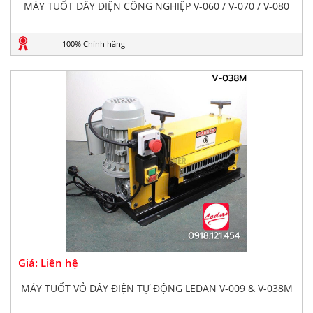
MÁY TUỐT DÂY ĐIỆN CÔNG NGHIỆP V-060 / V-070 / V-080
100% Chính hãng
Giá: Liên hệ
MÁY TUỐT VỎ DÂY ĐIỆN TỰ ĐỘNG LEDAN V-009 & V-038M