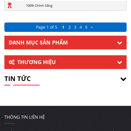
100% Chính hãng
Page 1 of 5
1
2
3
4
5
>
DANH MỤC SẢN PHẨM
THƯƠNG HIỆU
TIN TỨC
THÔNG TIN LIÊN HỆ