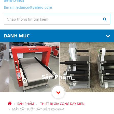
0918121454
Email:
ledanco@yahoo.com
DANH MỤC
Sản Phẩm
SẢN PHẨM
THIẾT BỊ GIA CÔNG DÂY ĐIỆN
MÁY CẮT TUỐT DÂY ĐIỆN KS-09K-4