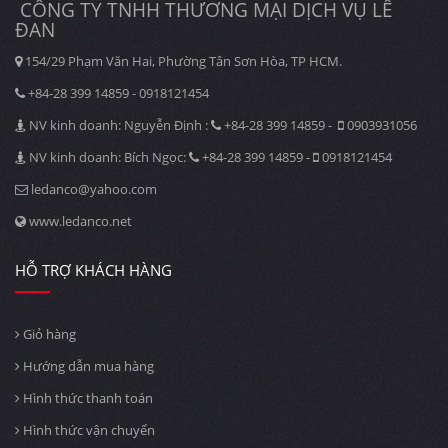
CÔNG TY TNHH THƯƠNG MẠI DỊCH VỤ LÊ
ĐAN
154/29 Phạm Văn Hai, Phường Tân Sơn Hòa, TP HCM.
+84-28 399 14859 - 0918121454
NV kinh doanh: Nguyễn Định :
+84-28 399 14859 -
0903931056
NV kinh doanh: Bích Ngọc:
+84-28 399 14859 -
0918121454
ledanco@yahoo.com
www.ledanco.net
HỖ TRỢ KHÁCH HÀNG
Giỏ hàng
Hướng dẫn mua hàng
Hình thức thanh toán
Hình thức vận chuyển