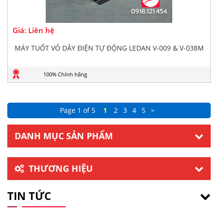
Giá: Liên hệ
MÁY TUỐT VỎ DÂY ĐIỆN TỰ ĐỘNG LEDAN V-009 & V-038M
100% Chính hãng
Page 1 of 5
1
2
3
4
5
>
DANH MỤC SẢN PHẨM
THƯƠNG HIỆU
TIN TỨC