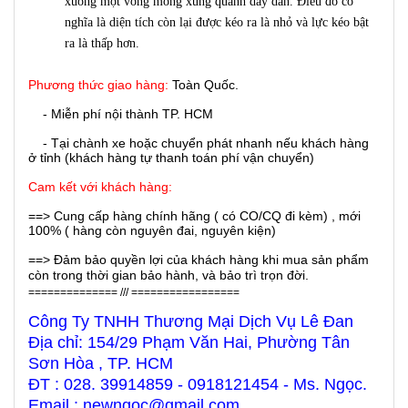
xuống một vòng mỏng xung quanh dây dẫn. Điều đó có
nghĩa là diện tích còn lại được kéo ra là nhỏ và lực kéo bật
ra là thấp hơn.
Phương thức giao hàng:
Toàn Quốc.
- Miễn phí nội thành TP. HCM
- Tại chành xe hoặc chuyển phát nhanh nếu khách hàng
ở tỉnh (khách hàng tự thanh toán phí vận chuyển)
Cam kết với khách hàng:
==> Cung cấp hàng chính hãng ( có CO/CQ đi kèm) , mới
100% ( hàng còn nguyên đai, nguyên kiện)
==> Đảm bảo quyền lợi của khách hàng khi mua sản phẩm
còn trong thời gian bảo hành, và bảo trì trọn đời.
============== /// =================
Công Ty TNHH Thương Mại Dịch Vụ Lê Đan
Địa chỉ: 154/29 Phạm Văn Hai, Phường Tân
Sơn Hòa , TP. HCM
ĐT : 028. 39914859 - 0918121454 - Ms. Ngọc.
Email : newngoc@gmail.com