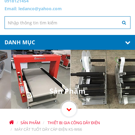
0918121454
Email:
ledanco@yahoo.com
DANH MỤC
Sản Phẩm
SẢN PHẨM
THIẾT BỊ GIA CÔNG DÂY ĐIỆN
MÁY CẮT TUỐT DÂY CÁP ĐIỆN KS-W66