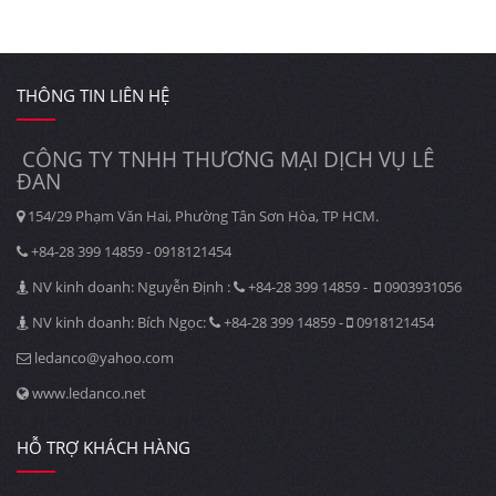
THÔNG TIN LIÊN HỆ
CÔNG TY TNHH THƯƠNG MẠI DỊCH VỤ LÊ
ĐAN
154/29 Phạm Văn Hai, Phường Tân Sơn Hòa, TP HCM.
+84-28 399 14859 - 0918121454
NV kinh doanh: Nguyễn Định :
+84-28 399 14859 -
0903931056
NV kinh doanh: Bích Ngọc:
+84-28 399 14859 -
0918121454
ledanco@yahoo.com
www.ledanco.net
HỖ TRỢ KHÁCH HÀNG