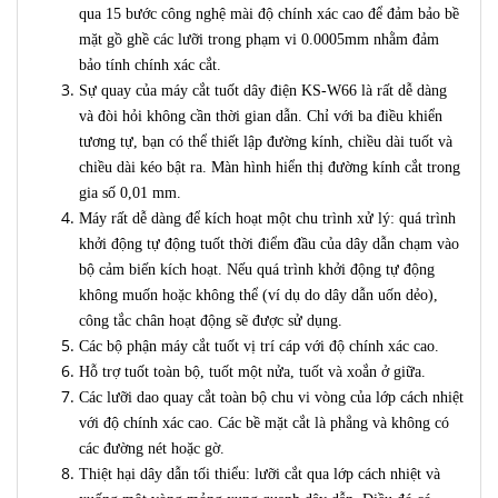
qua 15 bước công nghệ mài độ chính xác cao để đảm bảo bề
mặt gồ ghề các lưỡi trong phạm vi 0.0005mm nhằm đảm
bảo tính chính xác cắt.
Sự quay của máy cắt tuốt dây điện KS-W66 là rất dễ dàng
và đòi hỏi không cần thời gian dẫn. Chỉ với ba điều khiển
tương tự, bạn có thể thiết lập đường kính, chiều dài tuốt và
chiều dài kéo bật ra. Màn hình hiển thị đường kính cắt trong
gia số 0,01 mm.
Máy rất dễ dàng để kích hoạt một chu trình xử lý: quá trình
khởi động tự động tuốt thời điểm đầu của dây dẫn chạm vào
bộ cảm biến kích hoạt. Nếu quá trình khởi động tự động
không muốn hoặc không thể (ví dụ do dây dẫn uốn dẻo),
công tắc chân hoạt động sẽ được sử dụng.
Các bộ phận máy cắt tuốt vị trí cáp với độ chính xác cao.
Hỗ trợ tuốt toàn bộ, tuốt một nửa, tuốt và xoắn ở giữa.
Các lưỡi dao quay cắt toàn bộ chu vi vòng của lớp cách nhiệt
với độ chính xác cao. Các bề mặt cắt là phẳng và không có
các đường nét hoặc gờ.
Thiệt hại dây dẫn tối thiểu: lưỡi cắt qua lớp cách nhiệt và