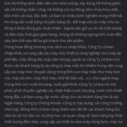
hơi, hệ thống lạnh, điện đèn cho nhà xường, xây dựng hệ thống giám
sát, hệ thống chấm công, hệ thống cửa tự động, bồn chứa hóa chất,
bồn trộn các loại, đặc biệt, Lê Đan có nhiều kinh nghiệm trong thiết kế,
thi công sản xuất băng chuyền băng tải , kết hợp với các máy móc tự
động ở khâu đóng gói, hoàn thiện . Ngoài việc giữ uy tín về chất lượng
và đảm bảo thời gian giao hàng, chúng tôi không ngừng tính toán đến
việc làm thế nào để hạ giá thành cho sản phẩm.
Trong hoạt động thương mại, dịch vụ nhập khẩu, Công Ty Lê Đan
nhập khẩu và cung cấp các máy móc thiết bị công nghiệp như máy ép
phế liệu, máy đóng đai, máy dán thùng; ngoài ra, Công Ty Lê Đan còn
được các khách hàng là các công ty may mặc tín nhiệm trong việc cung
cấp các máy móc chuyên dùng trong lĩnh vực may mặc như máy test
nút, máy dò kim, máy thử màu, thử độ bền vải, ..v.v. cho ngành may.
Trong lĩnh vực nước khoáng, nước giải khát, Công Ty Lê Đan là nhà
phân phối chuyên nghiệp các nhãn hiệu nước khoáng, nước tinh khiết
hàng đầu. Lê Đan cung cấp nước uống cho các khách hàng lớn là các
Ngân hàng, Công ty Chứng khoán, Công ty Xây dựng, các công trường,
nhà máy. Đồng thời Lê Đan cũng chăm sóc rất tốt các khách hàng lâu
năm là các hộ dân cư, trường học, cơ quan công sở. Giao hàng kịp thời,
chất lượng đảm bảo, cung cấp các thiết bị như máy nóng lạnh, máy lọc