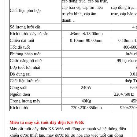
cáp đồng trục, cáp ba trục,
cáp bảo vệ, cáp tín hiệu
cáp đồng trục, 
Chất liệu phù hợp
truyền hình, cáp âm
trục, cáp bảo v
thanh…
Số lượng lưỡi cắt
4 
Kích thước dây có sẵn
Φ3mm-Φ18.00mm
Chiều dài tuốt
0.10mm-90.00mm
0.10mm-1
Tốc độ tuốt
400-600
Phương pháp tuốt
lưỡi c
Chức năng bộ nhớ
99 bộ của c
Lớp tuốt lớn nhất
Độ dung sai
0.0
Chất liệu lưỡi cắt
thép T
Công suất
240W
63
Nguồn điện
220V/50Hz 
Trọng lượng máy
40Kg
45
Kích thước
720×230×350mm
920×220
Miêu tả máy cắt tuốt dây điện KS-W66:
Máy cắt tuốt dây điện KS-W66 với động cơ mạnh và hệ thống điều
khiển được thiết lập, máy được tối ưu hóa cho việc tuốt cáp đồng