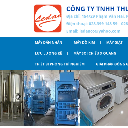
CÔNG TY TNHH THƯ
Địa chỉ:
154/29 Phạm Văn Hai, 
Điện thoại: 028.399 148 59 - 02
Email:
ledanco@yahoo.com
MÁY DÁN NHÃN
MÁY DÒ KIM
MÁY GIẶT
LƯU LƯỢNG KẾ
MÁY SOI CHIẾU X QUANG
THIẾT BỊ PHÒNG THÍ NGHIỆM
GIẢI PHÁP ĐÓNG G