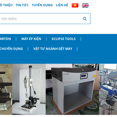
ỚI THIỆU
TIN TỨC
TUYỂN DỤNG
LIÊN HỆ
CARTON
MÁY ÉP KIỆN
ECLIPSE TOOLS
O CHUYÊN DỤNG
VẬT TƯ NGÀNH DỆT MAY