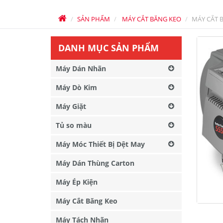
SẢN PHẨM
MÁY CẮT BĂNG KEO
MÁY CẮT 
DANH MỤC SẢN PHẨM
Máy Dán Nhãn
Máy Dò Kim
Máy Giặt
Tủ so màu
Máy Móc Thiết Bị Dệt May
Máy Dán Thùng Carton
Máy Ép Kiện
Máy Cắt Băng Keo
Máy Tách Nhãn