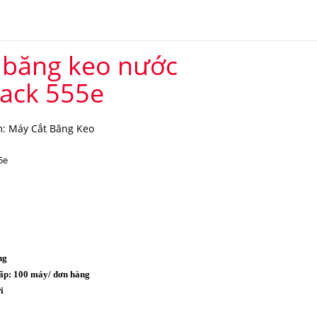
 băng keo nước
Pack 555e
: Máy Cắt Băng Keo
5e
ng
ấp: 100 máy/ đơn hàng
i
o