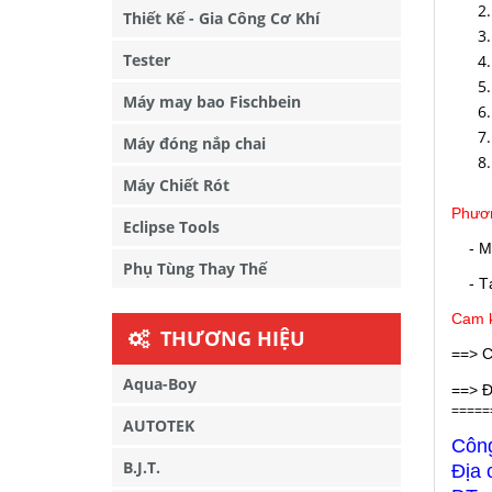
Thiết Kế - Gia Công Cơ Khí
Tester
Máy may bao Fischbein
Máy đóng nắp chai
Máy Chiết Rót
Phươn
Eclipse Tools
- M
Phụ Tùng Thay Thế
- Tại
Cam k
THƯƠNG HIỆU
==> C
Aqua-Boy
==> Đ
=====
AUTOTEK
Côn
B.J.T.
Địa 