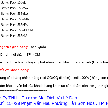
Better Pack 555eL
Better Pack 555eSA
Better Pack 555eLA
Better Pack 555eMA
Better Pack 555eFA
Better Pack 555eFACM
Better Pack 555eJA
g thức giao hàng:
Toàn Quốc.
iễn phí nội thành TP. HCM
 chành xe hoặc chuyển phát nhanh nếu khách hàng ở tỉnh (khách hàn
ết với khách hàng:
ung cấp hàng chính hãng ( có CO/CQ đi kèm) , mới 100% ( hàng còn n
ảm bảo quyền lợi của khách hàng khi mua sản phẩm còn trong thời gian
========= /// =================
g Ty TNHH Thương Mại Dịch Vụ Lê Đan
chỉ: 154/29 Phạm Văn Hai, Phường Tân Sơn Hòa , TP.