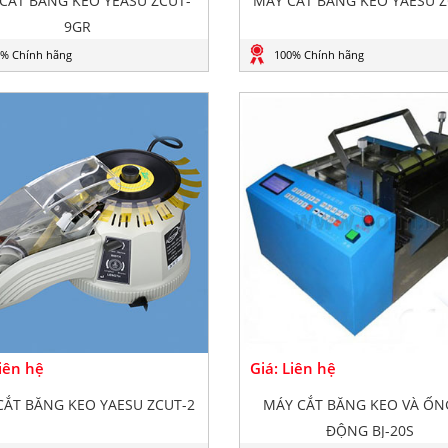
CẮT BĂNG KEO YEASU ZCUT-
MÁY CẮT BĂNG KEO YAESU Z
9GR
% Chính hãng
100% Chính hãng
Liên hệ
Giá: Liên hệ
CẮT BĂNG KEO YAESU ZCUT-2
MÁY CẮT BĂNG KEO VÀ ỐN
ĐỘNG BJ-20S