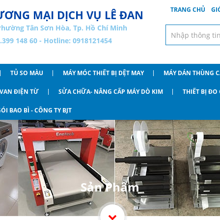
TRANG CHỦ
GI
ƠNG MẠI DỊCH VỤ LÊ ĐAN
Phường Tân Sơn Hòa, Tp. Hồ Chí Minh
8.399 148 60 - Hotline: 0918121454
TỦ SO MÀU
MÁY MÓC THIẾT BỊ DỆT MAY
MÁY DÁN THÙNG 
VAN ĐIỆN TỪ
SỬA CHỮA- NÂNG CẤP MÁY DÒ KIM
THIẾT BỊ Đ
ÓI BAO BÌ - CÔNG TY BJT
Sản Phẩm