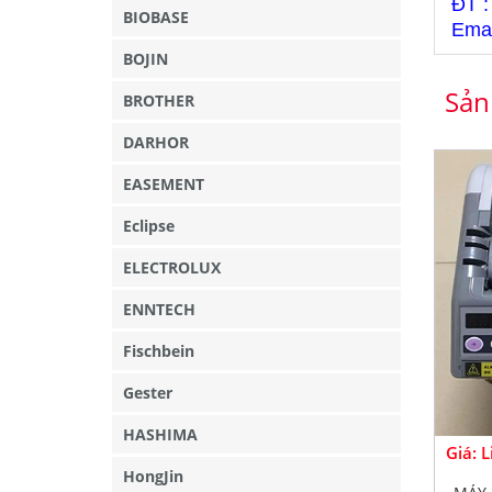
ĐT :
BIOBASE
Emai
BOJIN
Sản
BROTHER
DARHOR
EASEMENT
Eclipse
ELECTROLUX
ENNTECH
Fischbein
Gester
HASHIMA
Giá: 
HongJin