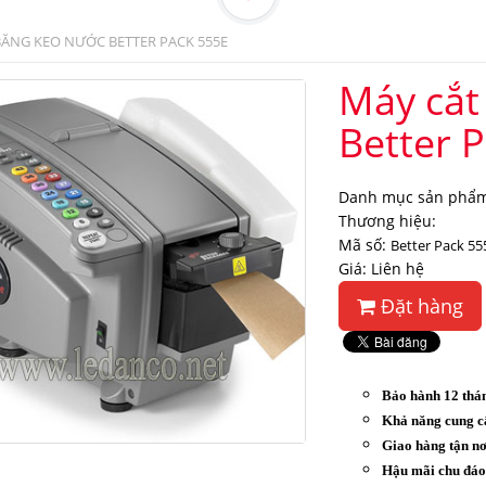
BĂNG KEO NƯỚC BETTER PACK 555E
Máy cắt
Better 
Danh mục sản phẩm
Thương hiệu:
Mã số:
Better Pack 55
Giá: Liên hệ
Đặt hàng
Bảo hành 12 thá
Khả năng cung c
Giao hàng tận nơ
Hậu mãi chu đá