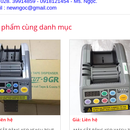
 028. 39914859 - 0918121454 - Ms. Ngọc.
l : newngoc@gmail.com
 phẩm cùng danh mục
Liên hệ
Giá: Liên hệ