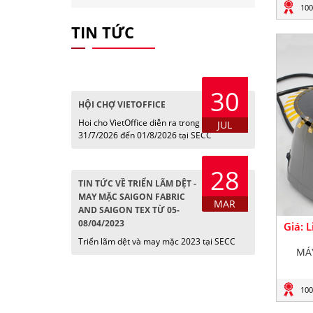
100
TIN TỨC
30
HỘI CHỢ VIETOFFICE
Hoi cho VietOffice diễn ra trong các ngày
JUL
31/7/2026 đến 01/8/2026 tại SECC
28
TIN TỨC VỀ TRIỂN LÃM DỆT -
MAY MẶC SAIGON FABRIC
MAR
AND SAIGON TEX TỪ 05-
08/04/2023
Giá: 
Triển lãm dệt và may mặc 2023 tại SECC
MÁ
100