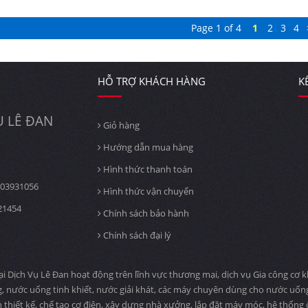
Page 1 of 4
1
2
3
4
HỖ TRỢ KHÁCH HÀNG
K
 LÊ ĐAN
Giỏ hàng
Hướng dẫn mua hàng
Hình thức thanh toán
03931056
Hình thức vận chuyển
21454
Chính sách bảo hành
Chính sách đại lý
ịch Vụ Lê Đan hoạt động trên lĩnh vực thương mại, dịch vụ Gia công cơ khí
, nước uống tinh khiết, nước giải khát, các máy chuyên dùng cho nước uố
n thiết kế, chế tạo cơ điện, xây dựng nhà xưởng, lắp đặt máy móc, hệ thống