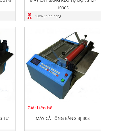
CUT-9
MÁY CẮT BĂNG KEO TỰ ĐỘNG M-
1000S
100% Chính hãng
Giá: Liên hệ
G TỰ
MÁY CẮT ỐNG BĂNG BJ-30S