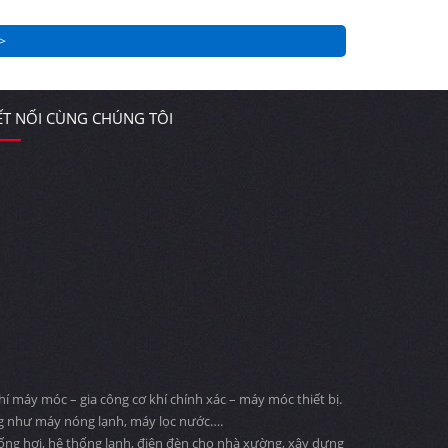
>
ẾT NỐI CÙNG CHÚNG TÔI
 máy móc – gia công cơ khí chính xác – máy móc thiết bị.
ng như máy nóng lạnh, máy lọc nước….
 ống hơi, hệ thống lạnh, điện đèn cho nhà xường, xây dựng