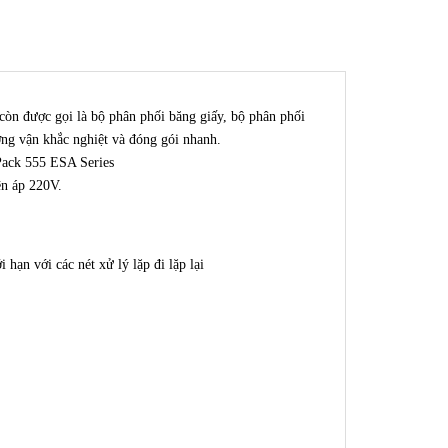
còn được gọi là bộ phân phối băng giấy, bộ phân phối
ờng vận khắc nghiệt và đóng gói nhanh.
 Pack 555 ESA Series
iện áp 220V.
hạn với các nét xử lý lặp đi lặp lại