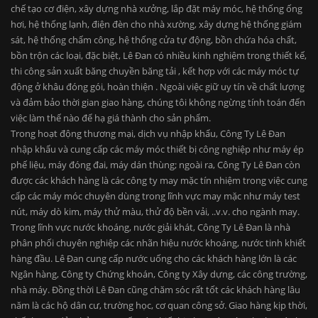
chế tạo cơ điện, xây dựng nhà xưởng, lắp đặt máy móc, hệ thống ống
hơi, hệ thống lạnh, điện đèn cho nhà xường, xây dựng hệ thống giám
sát, hệ thống chấm công, hệ thống cửa tự động, bồn chứa hóa chất,
bồn trộn các loại, đặc biệt, Lê Đan có nhiều kinh nghiệm trong thiết kế,
thi công sản xuất băng chuyền băng tải , kết hợp với các máy móc tự
động ở khâu đóng gói, hoàn thiện . Ngoài việc giữ uy tín về chất lượng
và đảm bảo thời gian giao hàng, chúng tôi không ngừng tính toán đến
việc làm thế nào để hạ giá thành cho sản phẩm.
Trong hoạt động thương mại, dịch vụ nhập khẩu, Công Ty Lê Đan
nhập khẩu và cung cấp các máy móc thiết bị công nghiệp như máy ép
phế liệu, máy đóng đai, máy dán thùng; ngoài ra, Công Ty Lê Đan còn
được các khách hàng là các công ty may mặc tín nhiệm trong việc cung
cấp các máy móc chuyên dùng trong lĩnh vực may mặc như máy test
nút, máy dò kim, máy thử màu, thử độ bền vải, ..v.v. cho ngành may.
Trong lĩnh vực nước khoáng, nước giải khát, Công Ty Lê Đan là nhà
phân phối chuyên nghiệp các nhãn hiệu nước khoáng, nước tinh khiết
hàng đầu. Lê Đan cung cấp nước uống cho các khách hàng lớn là các
Ngân hàng, Công ty Chứng khoán, Công ty Xây dựng, các công trường,
nhà máy. Đồng thời Lê Đan cũng chăm sóc rất tốt các khách hàng lâu
năm là các hộ dân cư, trường học, cơ quan công sở. Giao hàng kịp thời,