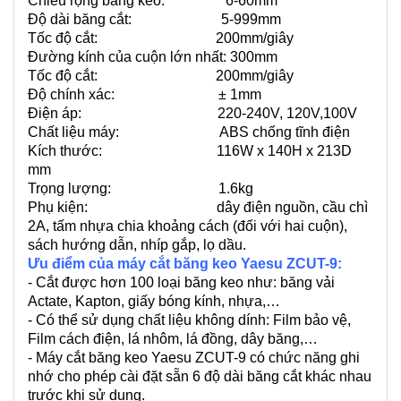
Chiều rộng băng keo: 6-60mm
Độ dài băng cắt: 5-999mm
Tốc độ cắt: 200mm/giây
Đường kính của cuộn lớn nhất: 300mm
Tốc độ cắt: 200mm/giây
Độ chính xác: ± 1mm
Điện áp: 220-240V, 120V,100V
Chất liệu máy: ABS chống tĩnh điện
Kích thước: 116W x 140H x 213D
mm
Trọng lượng: 1.6kg
Phụ kiện: dây điện nguồn, cầu chì
2A, tấm nhựa chia khoảng cách (đối với hai cuộn),
sách hướng dẫn, nhíp gắp, lọ dầu.
Ưu điểm của máy cắt băng keo Yaesu ZCUT-9:
- Cắt được hơn 100 loại băng keo như: băng vải
Actate, Kapton, giấy bóng kính, nhựa,…
- Có thể sử dụng chất liệu không dính: Film bảo vệ,
Film cách điện, lá nhôm, lá đồng, dây băng,…
- Máy cắt băng keo Yaesu ZCUT-9 có chức năng ghi
nhớ cho phép cài đặt sẵn 6 độ dài băng cắt khác nhau
trước khi sử dụng.