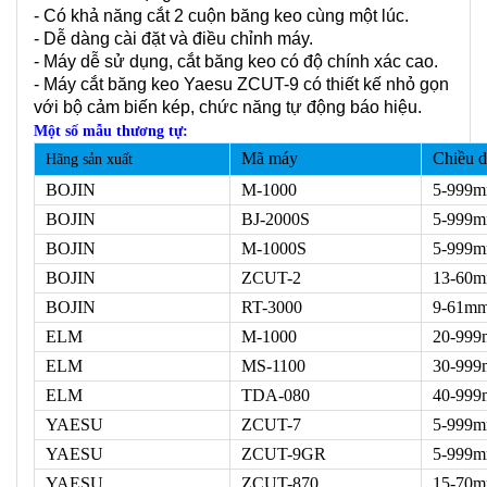
- Có khả năng cắt 2 cuộn băng keo cùng một lúc.
- Dễ dàng cài đặt và điều chỉnh máy.
- Máy dễ sử dụng, cắt băng keo có độ chính xác cao.
- Máy cắt băng keo Yaesu ZCUT-9 có thiết kế nhỏ gọn
với bộ cảm biến kép, chức năng tự động báo hiệu.
Một số mẫu thương tự:
Mã máy
Chiều d
Hãng sản xuất
BOJIN
M-1000
5-999
BOJIN
BJ-2000S
5-999
BOJIN
M-1000S
5-999
BOJIN
ZCUT-2
13-60
BOJIN
RT-3000
9-61m
ELM
M-1000
20-99
ELM
MS-1100
30-99
ELM
TDA-080
40-99
YAESU
ZCUT-7
5-999
YAESU
ZCUT-9GR
5-999
YAESU
ZCUT-870
15-70