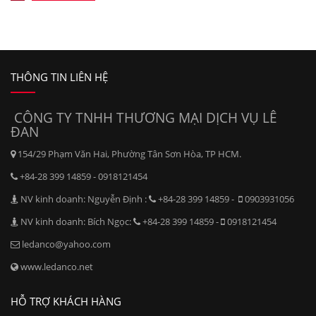
THÔNG TIN LIÊN HỆ
CÔNG TY TNHH THƯƠNG MẠI DỊCH VỤ LÊ
ĐAN
154/29 Phạm Văn Hai, Phường Tân Sơn Hòa, TP HCM.
+84-28 399 14859 - 0918121454
NV kinh doanh: Nguyễn Định :
+84-28 399 14859 -
0903931056
NV kinh doanh: Bích Ngọc:
+84-28 399 14859 -
0918121454
ledanco@yahoo.com
www.ledanco.net
HỖ TRỢ KHÁCH HÀNG