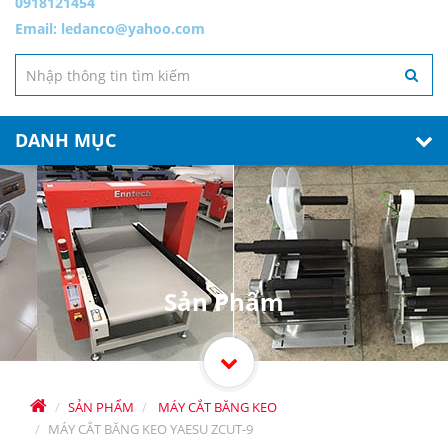
0918121454
Email:
ledanco@yahoo.com
DANH MỤC
Sản Phẩm
SẢN PHẨM
MÁY CẮT BĂNG KEO
MÁY CẮT BĂNG KEO YAESU ZCUT-9