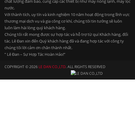
chất lượng đảm bảo, cung cấp các thiết bị như máy nóng lạnh, máy lọc
nước.
Với thành tích, uy tín và kinh nghiệm 10 năm hoạt động trong lĩnh vực
thương mại dịch vụ và gia công cơ khí, chúng tôi tin tưởng sẽ luôn
luôn làm hài lòng quý khách hàng.
Chúng tôi rất mong được sự hợp tác và hỗ trợ từ quí Khách hàng, đối
tác. Lê Đan xin đến Quý khách hàng đã và đang hợp tác với công ty
chúng tôi lời cảm ơn chân thành nhất.
” Lê Đan – Sự Hợp Tác Hoàn Hảo!”
COPYRIGHT © 2026
LE DAN CO.,LTD
. ALL RIGHTS RESERVED