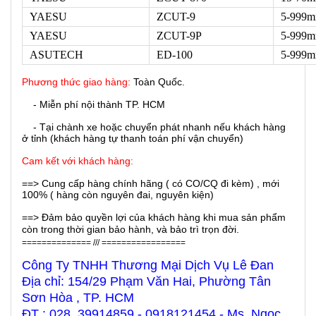
YAESU
ZCUT-9
5-999
YAESU
ZCUT-9P
5-999
ASUTECH
ED-100
5-999
Phương thức giao hàng:
Toàn Quốc.
- Miễn phí nội thành TP. HCM
- Tại chành xe hoặc chuyển phát nhanh nếu khách hàng
ở tỉnh (khách hàng tự thanh toán phí vận chuyển)
Cam kết với khách hàng:
==> Cung cấp hàng chính hãng ( có CO/CQ đi kèm) , mới
100% ( hàng còn nguyên đai, nguyên kiện)
==> Đảm bảo quyền lợi của khách hàng khi mua sản phẩm
còn trong thời gian bảo hành, và bảo trì trọn đời.
============== /// =================
Công Ty TNHH Thương Mại Dịch Vụ Lê Đan
Địa chỉ: 154/29 Phạm Văn Hai, Phường Tân
Sơn Hòa , TP. HCM
ĐT : 028. 39914859 - 0918121454 - Ms. Ngọc.