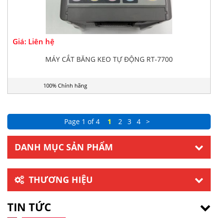
Giá: Liên hệ
MÁY CẮT BĂNG KEO TỰ ĐỘNG RT-7700
100% Chính hãng
Page 1 of 4
1
2
3
4
>
DANH MỤC SẢN PHẨM
THƯƠNG HIỆU
TIN TỨC