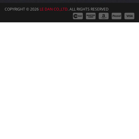
COPYRIGHT © 2026
LE DAN CO.,LTD
. ALL RIGHTS RESERVED