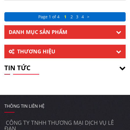
Page 1 of 4
1
2
3
4
>
DANH MỤC SẢN PHẨM
THƯƠNG HIỆU
TIN TỨC
THÔNG TIN LIÊN HỆ
CÔNG TY TNHH THƯƠNG MẠI DỊCH VỤ LÊ
ĐAN