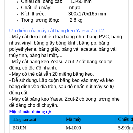
Chiều dài băng cắt: 13-60 mm
Chất liệu máy: nhựa
Kích thước: 300x170x165 mm
Trọng lượng tổng: 2.8 kg
Ưu điểm của máy cắt băng keo Yaesu Zcut-2:
- Máy cắt được nhiều loại băng như: băng PVC, băng
nhựa vinyl, băng giấy bóng kính, băng pp, băng
polyethylene, băng giấy, băng vải acetate, băng vải
thủy tinh, băng hai mặt,…
- Máy cắt băng keo Yeasu Zcut-2 cắt băng keo tự
động, có tốc độ nhanh.
- Máy có thể cắt sẵn 20 miếng băng keo.
- Dễ sử dụng. Lắp cuộn băng keo vào máy và kéo
băng dính vào đĩa tròn, sau đó nhấn nút máy sẽ tự
động cắt.
- Máy cắt băng keo Yaesu Zcut-2 có trọng lượng nhẹ
dễ dàng cho di chuyển.
Một số mẫu thương tự:
Mã máy
Chiều d
Hãng sản xuất
BOJIN
M-1000
5-999