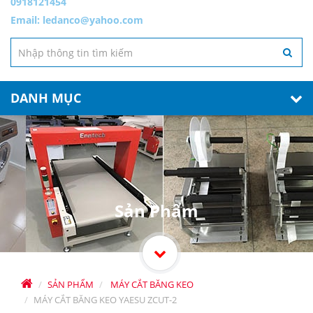
0918121454
Email:
ledanco@yahoo.com
DANH MỤC
Sản Phẩm
SẢN PHẨM
MÁY CẮT BĂNG KEO
MÁY CẮT BĂNG KEO YAESU ZCUT-2