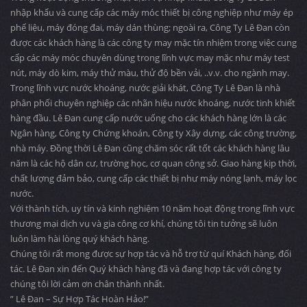
nhập khẩu và cung cấp các máy móc thiết bị công nghiệp như máy ép
phế liệu, máy đóng đai, máy dán thùng; ngoài ra, Công Ty Lê Đan còn
được các khách hàng là các công ty may mặc tín nhiệm trong việc cung
cấp các máy móc chuyên dùng trong lĩnh vực may mặc như máy test
nút, máy dò kim, máy thử màu, thử độ bền vải, ..v.v. cho ngành may.
Trong lĩnh vực nước khoáng, nước giải khát, Công Ty Lê Đan là nhà
phân phối chuyên nghiệp các nhãn hiệu nước khoáng, nước tinh khiết
hàng đầu. Lê Đan cung cấp nước uống cho các khách hàng lớn là các
Ngân hàng, Công ty Chứng khoán, Công ty Xây dựng, các công trường,
nhà máy. Đồng thời Lê Đan cũng chăm sóc rất tốt các khách hàng lâu
năm là các hộ dân cư, trường học, cơ quan công sở. Giao hàng kịp thời,
chất lượng đảm bảo, cung cấp các thiết bị như máy nóng lạnh, máy lọc
nước.
Với thành tích, uy tín và kinh nghiệm 10 năm hoạt động trong lĩnh vực
thương mại dịch vụ và gia công cơ khí, chúng tôi tin tưởng sẽ luôn
luôn làm hài lòng quý khách hàng.
Chúng tôi rất mong được sự hợp tác và hỗ trợ từ quí Khách hàng, đối
tác. Lê Đan xin đến Quý khách hàng đã và đang hợp tác với công ty
chúng tôi lời cảm ơn chân thành nhất.
” Lê Đan – Sự Hợp Tác Hoàn Hảo!”