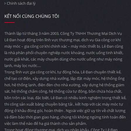
Chính sách đại lý
KẾT NỐI CÙNG CHÚNG TÔI
Thành lập từ tháng 3 năm 2003, Công Ty TNHH Thương Mại Dịch Vụ
Lê Đan hoạt động trên lĩnh vực thương mại, dịch vụ Gia công cơ khí
máy móc – gia công cơ khí chính xác – máy móc thiết bị. Lê Đan cũng
là nhà phân phối chuyên nghiệp nước khoáng, nước uống tinh khiết,
nước giải khát, các máy chuyên dùng cho nước uống như máy nóng
lạnh, máy lọc nước….
Trong lĩnh vực gia công cơ khí, tự động hóa, Lê Đan chuyên thiết kế,
chế tạo cơ điện, xây dựng nhà xưởng, lắp đặt máy móc, hệ thống ống
hơi, hệ thống lạnh, điện đèn cho nhà xường, xây dựng hệ thống giám
sát, hệ thống chấm công, hệ thống cửa tự động, bồn chứa hóa chất,
bồn trộn các loại, đặc biệt, Lê Đan có nhiều kinh nghiệm trong thiết kế,
thi công sản xuất băng chuyền băng tải , kết hợp với các máy móc tự
động ở khâu đóng gói, hoàn thiện . Ngoài việc giữ uy tín về chất lượng
và đảm bảo thời gian giao hàng, chúng tôi không ngừng tính toán đến
việc làm thế nào để hạ giá thành cho sản phẩm.
Trong hoạt động thương mại, dịch vụ nhập khẩu, Công Ty Lê Đan