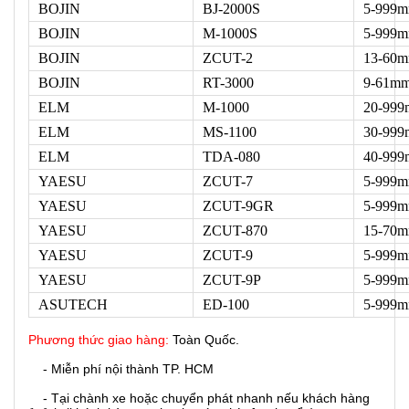
BOJIN
BJ-2000S
5-999
BOJIN
M-1000S
5-999
BOJIN
ZCUT-2
13-60
BOJIN
RT-3000
9-61m
ELM
M-1000
20-99
ELM
MS-1100
30-99
ELM
TDA-080
40-99
YAESU
ZCUT-7
5-999
YAESU
ZCUT-9GR
5-999
YAESU
ZCUT-870
15-70
YAESU
ZCUT-9
5-999
YAESU
ZCUT-9P
5-999
ASUTECH
ED-100
5-999
Phương thức giao hàng:
Toàn Quốc.
- Miễn phí nội thành TP. HCM
- Tại chành xe hoặc chuyển phát nhanh nếu khách hàng