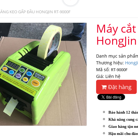
BĂNG KEO GẤP ĐẦU HONGJIN RT-9000F
Máy cắt
HongJin
Danh mục sản phẩm
Thương hiệu:
HongJ
Mã số:
RT-9000F
Giá: Liên hệ
Đặt hàng
Bảo hành 12 thá
Khả năng cung c
Giao hàng tận nơ
Hậu mãi chu đá