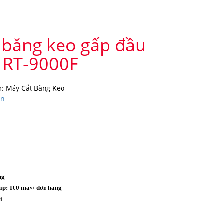
 băng keo gấp đầu
 RT-9000F
: Máy Cắt Băng Keo
in
ng
ấp: 100 máy/ đơn hàng
i
o