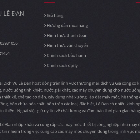
 LÊ ĐAN
Giỏ hàng
Hướng dẫn mua hàng
Hình thức thanh toán
03931056
Hình thức vận chuyển
21454
Chính sách bảo hành
Chính sách đại lý
ịch Vụ Lê Đan hoạt động trên lĩnh vực thương mại, dịch vụ Gia công cơ khí
, nước uống tinh khiết, nước giải khát, các máy chuyên dùng cho nước uố
n thiết kế, chế tạo cơ điện, xây dựng nhà xưởng, lắp đặt máy móc, hệ thống
ng, bồn chứa hóa chất, bồn trộn các loại, đặc biệt, Lê Đan có nhiều kinh n
àn thiện . Ngoài việc giữ uy tín về chất lượng và đảm bảo thời gian giao hà
Lê Đan nhập khẩu và cung cấp các máy móc thiết bị công nghiệp như máy ép
c tín nhiệm trong việc cung cấp các máy móc chuyên dùng trong lĩnh vực 