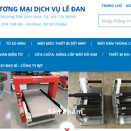
TRANG CHỦ
GI
ƠNG MẠI DỊCH VỤ LÊ ĐAN
Phường Tân Sơn Hòa, Tp. Hồ Chí Minh
8.399 148 60 - Hotline: 0918121454
TỦ SO MÀU
MÁY MÓC THIẾT BỊ DỆT MAY
MÁY DÁN THÙNG 
VAN ĐIỆN TỪ
SỬA CHỮA- NÂNG CẤP MÁY DÒ KIM
THIẾT BỊ Đ
ÓI BAO BÌ - CÔNG TY BJT
Sản Phẩm