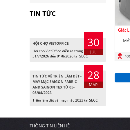
TIN TỨC
Giá: 
30
MÁ
HỘI CHỢ VIETOFFICE
Hoi cho VietOffice diễn ra trong các ngày
JUL
31/7/2026 đến 01/8/2026 tại SECC
100
28
TIN TỨC VỀ TRIỂN LÃM DỆT -
MAY MẶC SAIGON FABRIC
MAR
AND SAIGON TEX TỪ 05-
08/04/2023
Triển lãm dệt và may mặc 2023 tại SECC
THÔNG TIN LIÊN HỆ