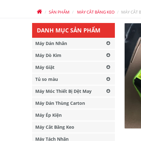
SẢN PHẨM
MÁY CẮT BĂNG KEO
MÁY CẮT 
DANH MỤC SẢN PHẨM
Máy Dán Nhãn
Máy Dò Kim
Máy Giặt
Tủ so màu
Máy Móc Thiết Bị Dệt May
Máy Dán Thùng Carton
Máy Ép Kiện
Máy Cắt Băng Keo
Máy Tách Nhãn