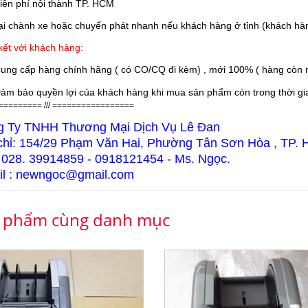
iễn phí nội thành TP. HCM
 chành xe hoặc chuyển phát nhanh nếu khách hàng ở tỉnh (khách hàn
ết với khách hàng:
ung cấp hàng chính hãng ( có CO/CQ đi kèm) , mới 100% ( hàng còn n
ảm bảo quyền lợi của khách hàng khi mua sản phẩm còn trong thời gian
========= /// =================
g Ty TNHH Thương Mại Dịch Vụ Lê Đan
chỉ: 154/29 Phạm Văn Hai, Phường Tân Sơn Hòa , TP.
 028. 39914859 - 0918121454 - Ms. Ngọc.
l : newngoc@gmail.com
 phẩm cùng danh mục