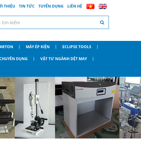
ỚI THIỆU
TIN TỨC
TUYỂN DỤNG
LIÊN HỆ
CARTON
MÁY ÉP KIỆN
ECLIPSE TOOLS
O CHUYÊN DỤNG
VẬT TƯ NGÀNH DỆT MAY