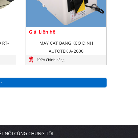
Giá: Liên hệ
 RT-
MÁY CẮT BĂNG KEO DÍNH
AUTOTEK A-2000
100% Chính hãng
>
ẾT NỐI CÙNG CHÚNG TÔI