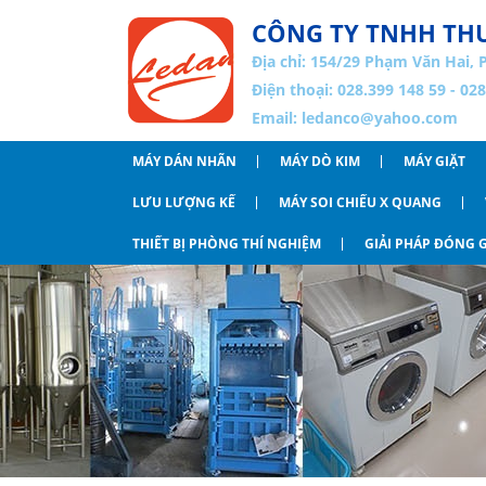
CÔNG TY TNHH THƯ
Địa chỉ:
154/29 Phạm Văn Hai, 
Điện thoại: 028.399 148 59 - 02
Email:
ledanco@yahoo.com
MÁY DÁN NHÃN
MÁY DÒ KIM
MÁY GIẶT
LƯU LƯỢNG KẾ
MÁY SOI CHIẾU X QUANG
THIẾT BỊ PHÒNG THÍ NGHIỆM
GIẢI PHÁP ĐÓNG G