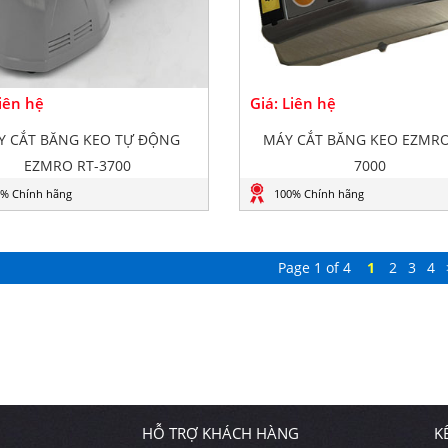
Liên hệ
Giá: Liên hệ
Y CẮT BĂNG KEO TỰ ĐỘNG
MÁY CẮT BĂNG KEO EZMRO
EZMRO RT-3700
7000
% Chính hãng
100% Chính hãng
Page 1 of 4
1
2
3
4
HỖ TRỢ KHÁCH HÀNG
K