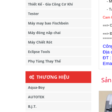
- M
Thiết Kế - Gia Công Cơ Khí
- Tại
Tester
Cam k
Máy may bao Fischbein
==> C
Máy đóng nắp chai
==> Đ
=====
Máy Chiết Rót
Côn
Eclipse Tools
Địa 
ĐT :
Phụ Tùng Thay Thế
Emai
THƯƠNG HIỆU
Sản
Aqua-Boy
AUTOTEK
B.J.T.