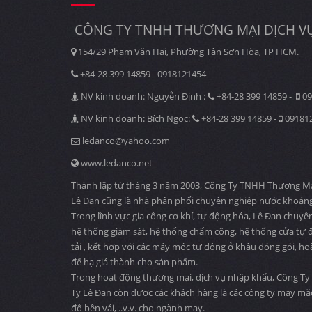
CÔNG TY TNHH THƯƠNG MẠI DỊCH VỤ
154/29 Phạm Văn Hai, Phường Tân Sơn Hòa, TP HCM.
+84-28 399 14859 - 0918121454
NV kinh doanh: Nguyễn Định :
+84-28 399 14859 -
09
NV kinh doanh: Bích Ngọc:
+84-28 399 14859 -
09181
ledanco@yahoo.com
www.ledanco.net
Thành lập từ tháng 3 năm 2003, Công Ty TNHH Thương Mại D
Lê Đan cũng là nhà phân phối chuyên nghiệp nước khoáng
Trong lĩnh vực gia công cơ khí, tự động hóa, Lê Đan chuyê
hệ thống giám sát, hệ thống chấm công, hệ thống cửa tự độ
tải , kết hợp với các máy móc tự động ở khâu đóng gói, ho
để hạ giá thành cho sản phẩm.
Trong hoạt động thương mại, dịch vụ nhập khẩu, Công Ty 
Ty Lê Đan còn được các khách hàng là các công ty may mặ
độ bền vải, ..v.v. cho ngành may.