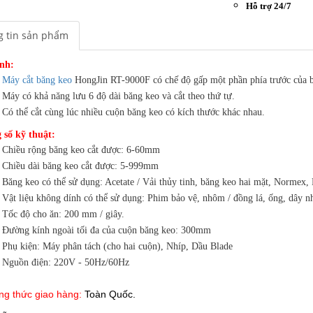
Hỗ trợ 24/7
 tin sản phẩm
ính:
Máy cắt băng keo
HongJin RT-9000F có chế độ gấp một phần phía trước của
Máy có khả năng lưu 6 độ dài băng keo và cắt theo thứ tự.
Có thể cắt cùng lúc nhiều cuộn băng keo có kích thước khác nhau.
 số kỹ thuật:
Chiều rộng băng keo cắt được: 6-60mm
Chiều dài băng keo cắt được: 5-999mm
Băng keo có thể sử dụng: Acetate / Vải thủy tinh, băng keo hai mặt, Normex,
Vật liệu không dính có thể sử dụng: Phim bảo vệ, nhôm / đồng lá, ống, dây n
Tốc độ cho ăn: 200 mm / giây.
Đường kính ngoài tối đa của cuộn băng keo: 300mm
Phụ kiện: Máy phân tách (cho hai cuộn), Nhíp, Dầu Blade
Nguồn điện: 220V - 50Hz/60Hz
g thức giao hàng:
Toàn Quốc.