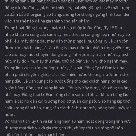
thi công sản xuất băng chuyền băng tải , kết hợp với các máy móc tự
động ở khâu đóng gói, hoàn thiện . Ngoài việc giữ uy tín về chất lượng
và đảm bảo thời gian giao hàng, chúng tôi không ngừng tính toán đến
việc làm thế nào để hạ giá thành cho sản phẩm.
Trong hoạt động thương mại, dịch vụ nhập khẩu, Công Ty Lê Đan
nhập khẩu và cung cấp các máy móc thiết bị công nghiệp như máy ép
phế liệu, máy đóng đai, máy dán thùng; ngoài ra, Công Ty Lê Đan còn
được các khách hàng là các công ty may mặc tín nhiệm trong việc cung
cấp các máy móc chuyên dùng trong lĩnh vực may mặc như máy test
nút, máy dò kim, máy thử màu, thử độ bền vải, ..v.v. cho ngành may.
Trong lĩnh vực nước khoáng, nước giải khát, Công Ty Lê Đan là nhà
phân phối chuyên nghiệp các nhãn hiệu nước khoáng, nước tinh khiết
hàng đầu. Lê Đan cung cấp nước uống cho các khách hàng lớn là các
Ngân hàng, Công ty Chứng khoán, Công ty Xây dựng, các công trường,
nhà máy. Đồng thời Lê Đan cũng chăm sóc rất tốt các khách hàng lâu
năm là các hộ dân cư, trường học, cơ quan công sở. Giao hàng kịp thời,
chất lượng đảm bảo, cung cấp các thiết bị như máy nóng lạnh, máy lọc
nước.
Với thành tích, uy tín và kinh nghiệm 10 năm hoạt động trong lĩnh vực
thương mại dịch vụ và gia công cơ khí, chúng tôi tin tưởng sẽ luôn
luôn làm hài lòng quý khách hàng.