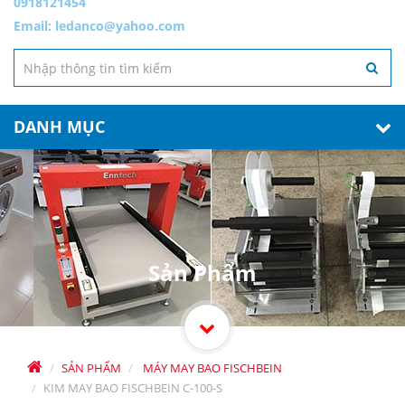
0918121454
Email:
ledanco@yahoo.com
DANH MỤC
Sản Phẩm
SẢN PHẨM
MÁY MAY BAO FISCHBEIN
KIM MAY BAO FISCHBEIN C-100-S