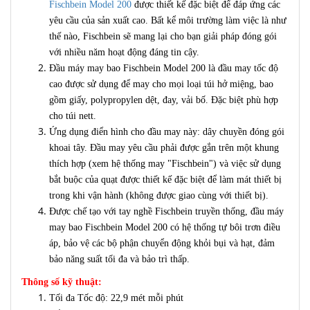
Fischbein Model 200
được thiết kế đặc biệt để đáp ứng các
yêu cầu của sản xuất cao. Bất kể môi trường làm việc là như
thế nào, Fischbein sẽ mang lại cho bạn giải pháp đóng gói
với nhiều năm hoạt động đáng tin cậy.
Đầu máy may bao Fischbein Model 200 là đầu may tốc độ
cao được sử dụng để may cho mọi loại túi hở miệng, bao
gồm giấy, polypropylen dệt, đay, vải bố. Đặc biệt phù hợp
cho túi nett.
Ứng dụng điển hình cho đầu may này: dây chuyền đóng gói
khoai tây. Đầu may yêu cầu phải được gắn trên một khung
thích hợp (xem hệ thống may "Fischbein") và việc sử dụng
bắt buộc của quạt được thiết kế đặc biệt để làm mát thiết bị
trong khi vận hành (không được giao cùng với thiết bị).
Được chế tạo với tay nghề Fischbein truyền thống, đầu máy
may bao Fischbein Model 200 có hệ thống tự bôi trơn điều
áp, bảo vệ các bộ phận chuyển động khỏi bụi và hạt, đảm
bảo năng suất tối đa và bảo trì thấp.
Thông số kỹ thuật:
Tối đa Tốc độ: 22,9 mét mỗi phút