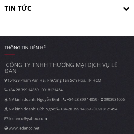
TIN TỨC
THÔNG TIN LIÊN HỆ
CÔNG TY TNHH THƯƠNG MẠI DỊCH VỤ LÊ
ĐAN
154/29 Phạm Văn Hai, Phường Tân Sơn Hòa, TP HCM.
+84-28 399 14859 - 0918121454
NV kinh doanh: Nguyễn Định :
+84-28 399 14859 -
0903931056
NV kinh doanh: Bích Ngọc:
+84-28 399 14859 -
0918121454
ledanco@yahoo.com
www.ledanco.net