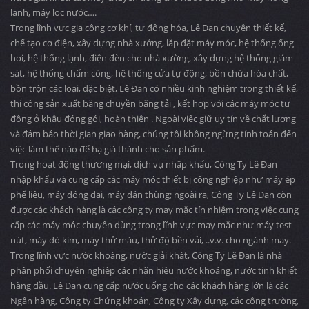
lạnh, máy lọc nước….
Trong lĩnh vực gia công cơ khí, tự động hóa, Lê Đan chuyên thiết kế,
chế tạo cơ điện, xây dựng nhà xưởng, lắp đặt máy móc, hệ thống ống
hơi, hệ thống lạnh, điện đèn cho nhà xường, xây dựng hệ thống giám
sát, hệ thống chấm công, hệ thống cửa tự động, bồn chứa hóa chất,
bồn trộn các loại, đặc biệt, Lê Đan có nhiều kinh nghiệm trong thiết kế,
thi công sản xuất băng chuyền băng tải , kết hợp với các máy móc tự
động ở khâu đóng gói, hoàn thiện . Ngoài việc giữ uy tín về chất lượng
và đảm bảo thời gian giao hàng, chúng tôi không ngừng tính toán đến
việc làm thế nào để hạ giá thành cho sản phẩm.
Trong hoạt động thương mại, dịch vụ nhập khẩu, Công Ty Lê Đan
nhập khẩu và cung cấp các máy móc thiết bị công nghiệp như máy ép
phế liệu, máy đóng đai, máy dán thùng; ngoài ra, Công Ty Lê Đan còn
được các khách hàng là các công ty may mặc tín nhiệm trong việc cung
cấp các máy móc chuyên dùng trong lĩnh vực may mặc như máy test
nút, máy dò kim, máy thử màu, thử độ bền vải, ..v.v. cho ngành may.
Trong lĩnh vực nước khoáng, nước giải khát, Công Ty Lê Đan là nhà
phân phối chuyên nghiệp các nhãn hiệu nước khoáng, nước tinh khiết
hàng đầu. Lê Đan cung cấp nước uống cho các khách hàng lớn là các
Ngân hàng, Công ty Chứng khoán, Công ty Xây dựng, các công trường,