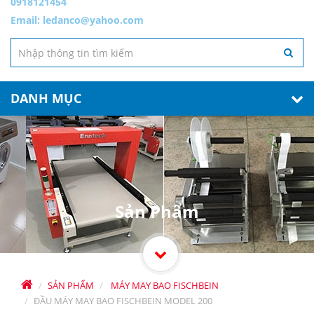
0918121454
Email:
ledanco@yahoo.com
DANH MỤC
Sản Phẩm
SẢN PHẨM
MÁY MAY BAO FISCHBEIN
ĐẦU MÁY MAY BAO FISCHBEIN MODEL 200