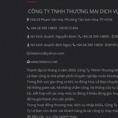
CÔNG TY TNHH THƯƠNG MẠI DỊCH VỤ
154/29 Phạm Văn Hai, Phường Tân Sơn Hòa, TP HCM.
+84-28 399 14859 - 0918121454
NV kinh doanh: Nguyễn Định :
+84-28 399 14859 -
09
NV kinh doanh: Bích Ngọc:
+84-28 399 14859 -
09181
ledanco@yahoo.com
www.ledanco.net
Thành lập từ tháng 3 năm 2003, Công Ty TNHH Thương Mại D
Lê Đan cũng là nhà phân phối chuyên nghiệp nước khoáng
Trong lĩnh vực gia công cơ khí, tự động hóa, Lê Đan chuyê
hệ thống giám sát, hệ thống chấm công, hệ thống cửa tự độ
tải , kết hợp với các máy móc tự động ở khâu đóng gói, ho
để hạ giá thành cho sản phẩm.
Trong hoạt động thương mại, dịch vụ nhập khẩu, Công Ty 
Ty Lê Đan còn được các khách hàng là các công ty may mặ
độ bền vải, ..v.v. cho ngành may.