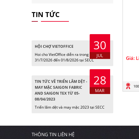
TIN TỨC
30
HỘI CHỢ VIETOFFICE
Hoi cho VietOffice diễn ra trong các ngày
JUL
Giá: 
31/7/2026 đến 01/8/2026 tại SECC
28
TIN TỨC VỀ TRIỂN LÃM DỆT -
100
MAY MẶC SAIGON FABRIC
MAR
AND SAIGON TEX TỪ 05-
08/04/2023
Triển lãm dệt và may mặc 2023 tại SECC
THÔNG TIN LIÊN HỆ