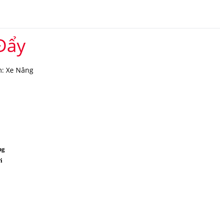
Đẩy
: Xe Nâng
ng
i
o