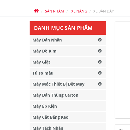
SẢN PHẨM
XE NÂNG
XE BÀN ĐẨY
DANH MỤC SẢN PHẨM
Máy Dán Nhãn
Máy Dò Kim
Máy Giặt
Tủ so màu
Máy Móc Thiết Bị Dệt May
Máy Dán Thùng Carton
Máy Ép Kiện
Máy Cắt Băng Keo
Máy Tách Nhãn