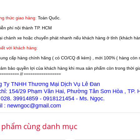
g thức giao hàng:
Toàn Quốc.
iễn phí nội thành TP. HCM
 chành xe hoặc chuyển phát nhanh nếu khách hàng ở tỉnh (khách hàn
ết với khách hàng:
ung cấp hàng chính hãng ( có CO/CQ đi kèm) , mới 100% ( hàng còn n
ảm bảo quyền lợi của khách hàng khi mua sản phẩm còn trong thời gian
========= /// =================
g Ty TNHH Thương Mại Dịch Vụ Lê Đan
chỉ: 154/29 Phạm Văn Hai, Phường Tân Sơn Hòa , TP.
 028. 39914859 - 0918121454 - Ms. Ngọc.
l : newngoc@gmail.com
 phẩm cùng danh mục