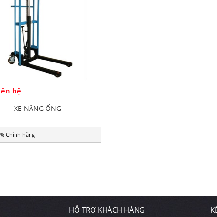
Liên hệ
XE NÂNG ỐNG
% Chính hãng
HỖ TRỢ KHÁCH HÀNG
K