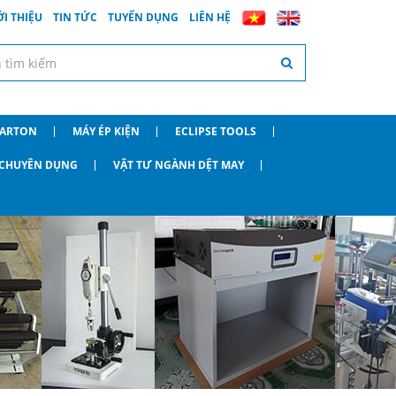
ỚI THIỆU
TIN TỨC
TUYỂN DỤNG
LIÊN HỆ
CARTON
MÁY ÉP KIỆN
ECLIPSE TOOLS
O CHUYÊN DỤNG
VẬT TƯ NGÀNH DỆT MAY