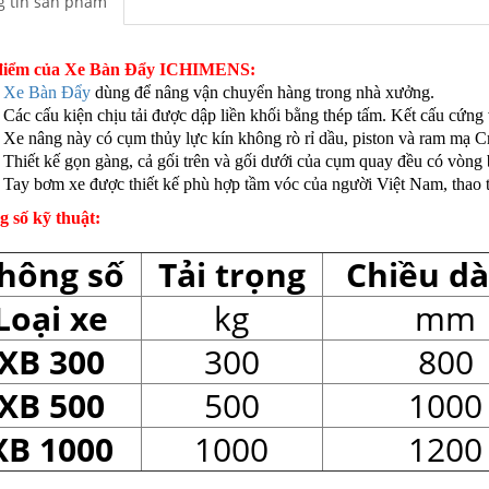
 tin sản phẩm
điểm của Xe Bàn Đẩy ICHIMENS:
Xe Bàn Đẩy
dùng để nâng vận chuyển hàng trong nhà xưởng.
Các cấu kiện chịu tải được dập liền khối bằng thép tấm. Kết cấu cứng v
Xe nâng này có cụm thủy lực kín không rò rỉ dầu, piston và ram mạ C
Thiết kế gọn gàng, cả gối trên và gối dưới của cụm quay đều có vòng
Tay bơm xe được thiết kế phù hợp tầm vóc của người Việt Nam, thao t
 số kỹ thuật:
hông số
Tải trọng
Chiều dà
Loại xe
kg
mm
XB 300
300
800
XB 500
500
1000
XB 1000
1000
1200