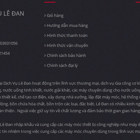
 LÊ ĐAN
Giỏ hàng
Hướng dẫn mua hàng
Hình thức thanh toán
03931056
Hình thức vận chuyển
21454
Chính sách bảo hành
Chính sách đại lý
ịch Vụ Lê Đan hoạt động trên lĩnh vực thương mại, dịch vụ Gia công cơ khí
, nước uống tinh khiết, nước giải khát, các máy chuyên dùng cho nước uố
n thiết kế, chế tạo cơ điện, xây dựng nhà xưởng, lắp đặt máy móc, hệ thống
ng, bồn chứa hóa chất, bồn trộn các loại, đặc biệt, Lê Đan có nhiều kinh n
àn thiện . Ngoài việc giữ uy tín về chất lượng và đảm bảo thời gian giao hà
Lê Đan nhập khẩu và cung cấp các máy móc thiết bị công nghiệp như máy ép
c tín nhiệm trong việc cung cấp các máy móc chuyên dùng trong lĩnh vực 