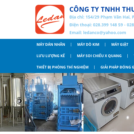
CÔNG TY TNHH THƯ
Địa chỉ:
154/29 Phạm Văn Hai, 
Điện thoại: 028.399 148 59 - 02
Email:
ledanco@yahoo.com
MÁY DÁN NHÃN
MÁY DÒ KIM
MÁY GIẶT
LƯU LƯỢNG KẾ
MÁY SOI CHIẾU X QUANG
THIẾT BỊ PHÒNG THÍ NGHIỆM
GIẢI PHÁP ĐÓNG G