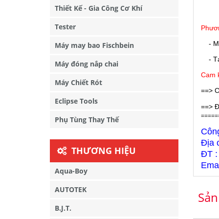
Thiết Kế - Gia Công Cơ Khí
Tester
Phươn
- M
Máy may bao Fischbein
- Tại
Máy đóng nắp chai
Cam k
Máy Chiết Rót
==> C
Eclipse Tools
==> Đ
=====
Phụ Tùng Thay Thế
Côn
Địa 
THƯƠNG HIỆU
ĐT :
Emai
Aqua-Boy
AUTOTEK
Sản
B.J.T.