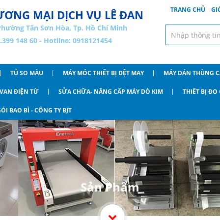
TRANG CHỦ
GI
ƠNG MẠI DỊCH VỤ LÊ ĐAN
Phường Tân Sơn Hòa, Tp. Hồ Chí Minh
8.399 148 60 - Hotline: 0918121454
TỦ SO MÀU
MÁY MÓC THIẾT BỊ DỆT MAY
MÁY DÁN THÙNG 
VAN ĐIỆN TỪ
SỬA CHỮA- NÂNG CẤP MÁY DÒ KIM
THIẾT BỊ Đ
ÓI BAO BÌ - CÔNG TY BJT
Sản Phẩm