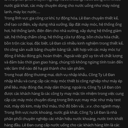
nước giải khát, các máy chuyên dùng cho nước uống như máy nóng
lạnh, máy lọc nước….
Trong lĩnh vực gia công cơ khí, tự động hóa, Lê Đan chuyên thiết kế,
chế tạo cơ điện, xây dựng nhà xưởng, lắp đặt máy móc, hệ thống ống
hơi, hệ thống lạnh, điện đèn cho nhà xường, xây dựng hệ thống giám
sát, hệ thống chấm công, hệ thống cửa tự động, bồn chứa hóa chất,
bồn trộn các loại, đặc biệt, Lê Đan có nhiều kinh nghiệm trong thiết kế,
thi công sản xuất băng chuyền băng tải , kết hợp với các máy móc tự
động ở khâu đóng gói, hoàn thiện . Ngoài việc giữ uy tín về chất lượng
và đảm bảo thời gian giao hàng, chúng tôi không ngừng tính toán đến
việc làm thế nào để hạ giá thành cho sản phẩm.
Trong hoạt động thương mại, dịch vụ nhập khẩu, Công Ty Lê Đan
nhập khẩu và cung cấp các máy móc thiết bị công nghiệp như máy ép
phế liệu, máy đóng đai, máy dán thùng; ngoài ra, Công Ty Lê Đan còn
được các khách hàng là các công ty may mặc tín nhiệm trong việc cung
cấp các máy móc chuyên dùng trong lĩnh vực may mặc như máy test
nút, máy dò kim, máy thử màu, thử độ bền vải, ..v.v. cho ngành may.
Trong lĩnh vực nước khoáng, nước giải khát, Công Ty Lê Đan là nhà
phân phối chuyên nghiệp các nhãn hiệu nước khoáng, nước tinh khiết
hàng đầu. Lê Đan cung cấp nước uống cho các khách hàng lớn là các