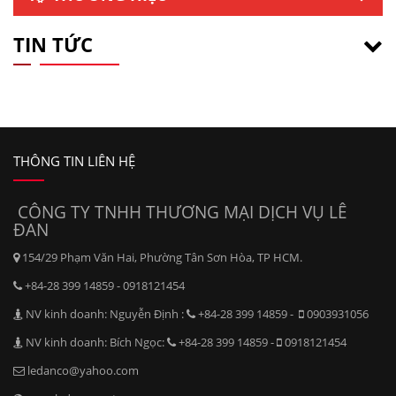
TIN TỨC
THÔNG TIN LIÊN HỆ
CÔNG TY TNHH THƯƠNG MẠI DỊCH VỤ LÊ
ĐAN
154/29 Phạm Văn Hai, Phường Tân Sơn Hòa, TP HCM.
+84-28 399 14859 - 0918121454
NV kinh doanh: Nguyễn Định :
+84-28 399 14859 -
0903931056
NV kinh doanh: Bích Ngọc:
+84-28 399 14859 -
0918121454
ledanco@yahoo.com