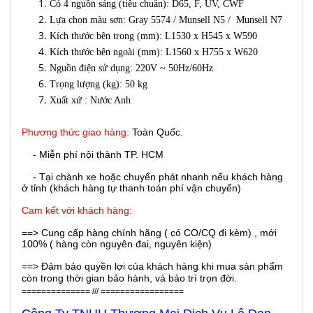
Có 4 nguồn sáng (tiêu chuẩn): D65, F, UV, CWF
Lựa chọn màu sơn: Gray 5574 / Munsell N5 / Munsell N7
Kích thước bên trong (mm): L1530 x H545 x W590
Kích thước bên ngoài (mm): L1560 x H755 x W620
Nguồn điện sử dụng: 220V ~ 50Hz/60Hz
Trọng lượng (kg): 50 kg
Xuất xứ : Nước Anh
Phương thức giao hàng:
Toàn Quốc.
- Miễn phí nội thành TP. HCM
- Tại chành xe hoặc chuyển phát nhanh nếu khách hàng
ở tỉnh (khách hàng tự thanh toán phí vận chuyển)
Cam kết với khách hàng:
==> Cung cấp hàng chính hãng ( có CO/CQ đi kèm) , mới
100% ( hàng còn nguyên đai, nguyên kiện)
==> Đảm bảo quyền lợi của khách hàng khi mua sản phẩm
còn trong thời gian bảo hành, và bảo trì trọn đời.
============== /// =================