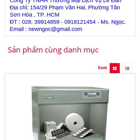
Công Ty TNHH Thương Mại Dịch Vụ Lê Đan
Địa chỉ: 154/29 Phạm Văn Hai, Phường Tân
Sơn Hòa , TP. HCM
ĐT : 028. 39914859 - 0918121454 - Ms. Ngọc.
Email : newngoc@gmail.com
Sản phẩm cùng danh mục
Xem