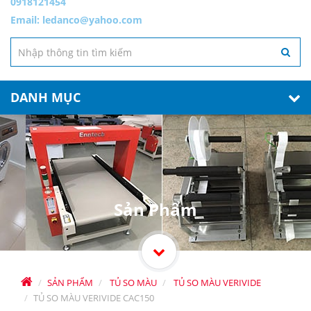
0918121454
Email:
ledanco@yahoo.com
DANH MỤC
Sản Phẩm
SẢN PHẨM
TỦ SO MÀU
TỦ SO MÀU VERIVIDE
TỦ SO MÀU VERIVIDE CAC150