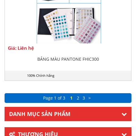
Giá: Liên hệ
BẢNG MÀU PANTONE FHIC300
100% Chính hãng
Page 1 of 3
1
2
3
>
DANH MỤC SẢN PHẨM
THƯƠNG HIỆU