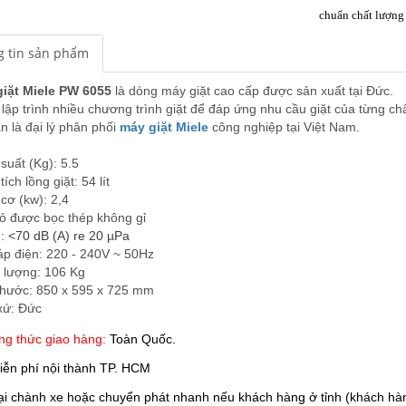
chuẩn chất lượng 
 tin sản phẩm
iặt Miele PW 6055
là dòng máy giặt cao cấp được sản xuất tại Đức.
lập trình nhiều chương trình giặt để đáp ứng nhu cầu giặt của từng c
n là đại lý phân phối
máy giặt Miele
công nghiệp tại Việt Nam.
suất (Kg): 5.5
ích lồng giặt: 54 lít
cơ (kw): 2,4
ỏ được bọc thép không gỉ
n:
<70 dB (A) re 20 µPa
áp điện: 220 - 240V ~ 50Hz
 lượng: 106 Kg
thước: 850 x 595 x 725 mm
xứ: Đức
g thức giao hàng:
Toàn Quốc.
iễn phí nội thành TP. HCM
 chành xe hoặc chuyển phát nhanh nếu khách hàng ở tỉnh (khách hàn