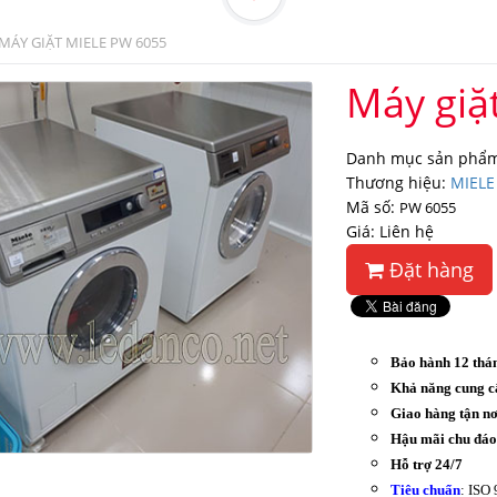
MÁY GIẶT MIELE PW 6055
Máy giặ
Danh mục sản phẩm
Thương hiệu:
MIELE
Mã số:
PW 6055
Giá: Liên hệ
Đặt hàng
Bảo hành 12 thá
Khả năng cung c
Giao hàng tận nơ
Hậu mãi chu đá
Hỗ trợ 24/7
Tiêu chuẩn
: ISO