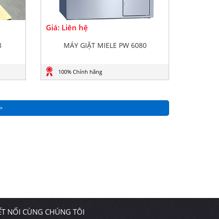
Giá: Liên hệ
8
MÁY GIẶT MIELE PW 6080
100% Chính hãng
>
ẾT NỐI CÙNG CHÚNG TÔI