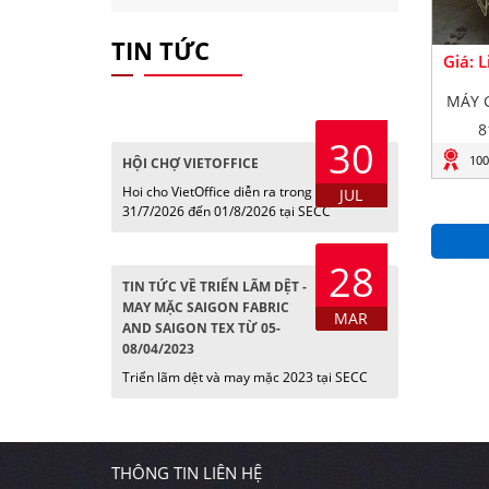
TIN TỨC
Giá: 
MÁY 
8
30
100
HỘI CHỢ VIETOFFICE
Hoi cho VietOffice diễn ra trong các ngày
JUL
31/7/2026 đến 01/8/2026 tại SECC
28
TIN TỨC VỀ TRIỂN LÃM DỆT -
MAY MẶC SAIGON FABRIC
MAR
AND SAIGON TEX TỪ 05-
08/04/2023
Triển lãm dệt và may mặc 2023 tại SECC
THÔNG TIN LIÊN HỆ