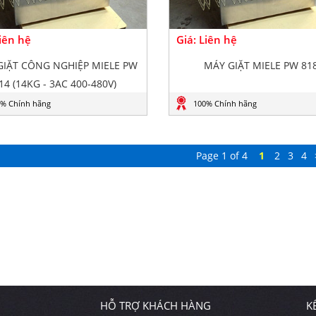
Liên hệ
Giá: Liên hệ
GIẶT CÔNG NGHIỆP MIELE PW
MÁY GIẶT MIELE PW 81
14 (14KG - 3AC 400-480V)
% Chính hãng
100% Chính hãng
Page 1 of 4
1
2
3
4
HỖ TRỢ KHÁCH HÀNG
K