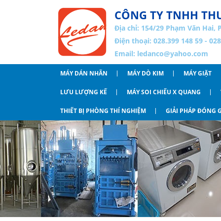
CÔNG TY TNHH THƯ
Địa chỉ:
154/29 Phạm Văn Hai, 
Điện thoại: 028.399 148 59 - 02
Email:
ledanco@yahoo.com
MÁY DÁN NHÃN
MÁY DÒ KIM
MÁY GIẶT
LƯU LƯỢNG KẾ
MÁY SOI CHIẾU X QUANG
THIẾT BỊ PHÒNG THÍ NGHIỆM
GIẢI PHÁP ĐÓNG G