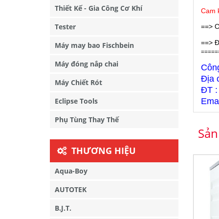
Thiết Kế - Gia Công Cơ Khí
Cam k
Tester
==> C
==> Đ
Máy may bao Fischbein
=====
Máy đóng nắp chai
Côn
Địa 
Máy Chiết Rót
ĐT :
Eclipse Tools
Emai
Phụ Tùng Thay Thế
Sản
THƯƠNG HIỆU
Aqua-Boy
AUTOTEK
B.J.T.