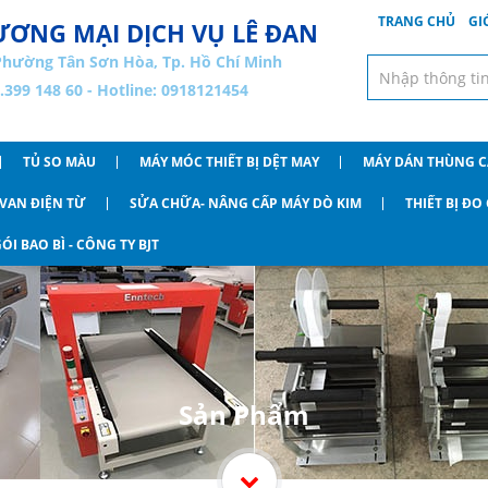
TRANG CHỦ
GI
ƠNG MẠI DỊCH VỤ LÊ ĐAN
Phường Tân Sơn Hòa, Tp. Hồ Chí Minh
8.399 148 60 - Hotline: 0918121454
TỦ SO MÀU
MÁY MÓC THIẾT BỊ DỆT MAY
MÁY DÁN THÙNG 
VAN ĐIỆN TỪ
SỬA CHỮA- NÂNG CẤP MÁY DÒ KIM
THIẾT BỊ Đ
ÓI BAO BÌ - CÔNG TY BJT
Sản Phẩm