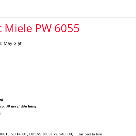
t Miele PW 6055
: Máy Giặt
ng
ấp: 30 máy/ đơn hàng
i
o
 9001, ISO 14001, OHSAS 18001 và SA8000, ... Đặc biệt là tiêu