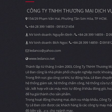
CÔNG TY TNHH THƯƠNG MẠI DỊCH VỤ
154/29 Phạm Văn Hai, Phường Tân Sơn Hòa, TP HCM.
+84-28 399 14859 - 0918121454
NV kinh doanh: Nguyễn Định :
+84-28 399 14859 -
09
NV kinh doanh: Bích Ngọc:
+84-28 399 14859 -
09181
ledanco@yahoo.com
www.ledanco.net
Thành lập từ tháng 3 năm 2003, Công Ty TNHH Thương Mại D
Lê Đan cũng là nhà phân phối chuyên nghiệp nước khoáng
Trong lĩnh vực gia công cơ khí, tự động hóa, Lê Đan chuyê
hệ thống giám sát, hệ thống chấm công, hệ thống cửa tự độ
tải , kết hợp với các máy móc tự động ở khâu đóng gói, ho
để hạ giá thành cho sản phẩm.
Trong hoạt động thương mại, dịch vụ nhập khẩu, Công Ty 
Ty Lê Đan còn được các khách hàng là các công ty may mặ
độ bền vải, ..v.v. cho ngành may.