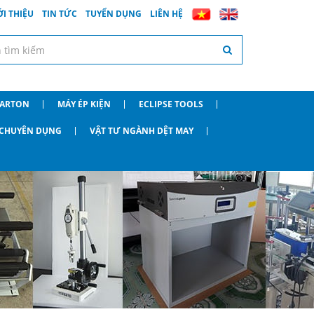
ỚI THIỆU
TIN TỨC
TUYỂN DỤNG
LIÊN HỆ
CARTON
MÁY ÉP KIỆN
ECLIPSE TOOLS
O CHUYÊN DỤNG
VẬT TƯ NGÀNH DỆT MAY