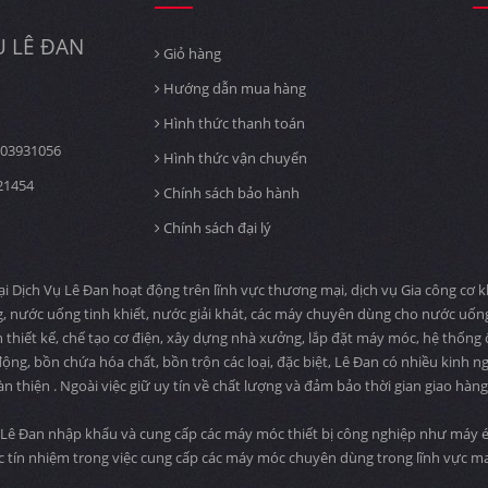
 LÊ ĐAN
Giỏ hàng
Hướng dẫn mua hàng
Hình thức thanh toán
03931056
Hình thức vận chuyển
21454
Chính sách bảo hành
Chính sách đại lý
ịch Vụ Lê Đan hoạt động trên lĩnh vực thương mại, dịch vụ Gia công cơ khí
, nước uống tinh khiết, nước giải khát, các máy chuyên dùng cho nước uố
n thiết kế, chế tạo cơ điện, xây dựng nhà xưởng, lắp đặt máy móc, hệ thống
ng, bồn chứa hóa chất, bồn trộn các loại, đặc biệt, Lê Đan có nhiều kinh n
àn thiện . Ngoài việc giữ uy tín về chất lượng và đảm bảo thời gian giao hà
Lê Đan nhập khẩu và cung cấp các máy móc thiết bị công nghiệp như máy ép
c tín nhiệm trong việc cung cấp các máy móc chuyên dùng trong lĩnh vực 