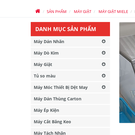
SẢN PHẨM
MÁY GIẶT
MÁY GIẶT MIELE
DANH MỤC SẢN PHẨM
Máy Dán Nhãn
Máy Dò Kim
Máy Giặt
Tủ so màu
Máy Móc Thiết Bị Dệt May
Máy Dán Thùng Carton
Máy Ép Kiện
Máy Cắt Băng Keo
Máy Tách Nhãn