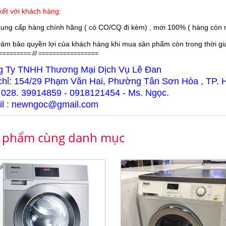
ết với khách hàng:
ung cấp hàng chính hãng ( có CO/CQ đi kèm) , mới 100% ( hàng còn n
ảm bảo quyền lợi của khách hàng khi mua sản phẩm còn trong thời gian
========= /// =================
g Ty TNHH Thương Mại Dịch Vụ Lê Đan
chỉ: 154/29 Phạm Văn Hai, Phường Tân Sơn Hòa , TP.
 028. 39914859 - 0918121454 - Ms. Ngọc.
l : newngoc@gmail.com
 phẩm cùng danh mục