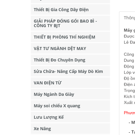
Thiết Bị Gia Công Dây Điện
Thông
GIẢI PHÁP ĐÓNG GÓI BAO BÌ -
CÔNG TY BJT
Máy g
Được 
THIẾT BỊ PHÒNG THÍ NGHIỆM
Lê Đa
VẬT TƯ NGÀNH DỆT MAY
Công 
Thiết Bị Đo Chuyên Dụng
Dung t
Động 
Sửa Chữa- Nâng Cấp Máy Dò Kim
Lớp v
Độ ồ
VAN ĐIỆN TỪ
Điện 
Trọng
Máy Ngành Da Giày
Kích 
Xuất 
Máy soi chiếu X quang
Phươn
Lưu Lượng Kế
- M
Xe Nâng
- Tại