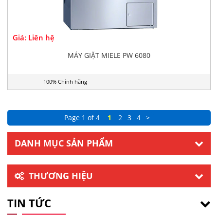
Giá: Liên hệ
MÁY GIẶT MIELE PW 6080
100% Chính hãng
Page 1 of 4
1
2
3
4
>
DANH MỤC SẢN PHẨM
THƯƠNG HIỆU
TIN TỨC