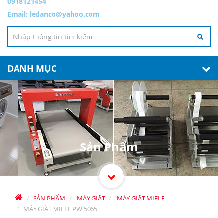
0918121454
Email:
ledanco@yahoo.com
DANH MỤC
Sản Phẩm
SẢN PHẨM
MÁY GIẶT
MÁY GIẶT MIELE
MÁY GIẶT MIELE PW 5065