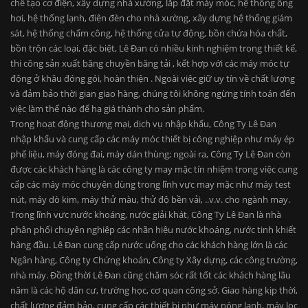
chế tạo cơ điện, xây dựng nhà xưởng, lắp đặt máy móc, hệ thống ống
hơi, hệ thống lạnh, điện đèn cho nhà xường, xây dựng hệ thống giám
sát, hệ thống chấm công, hệ thống cửa tự động, bồn chứa hóa chất,
bồn trộn các loại, đặc biệt, Lê Đan có nhiều kinh nghiệm trong thiết kế,
thi công sản xuất băng chuyền băng tải , kết hợp với các máy móc tự
động ở khâu đóng gói, hoàn thiện . Ngoài việc giữ uy tín về chất lượng
và đảm bảo thời gian giao hàng, chúng tôi không ngừng tính toán đến
việc làm thế nào để hạ giá thành cho sản phẩm.
Trong hoạt động thương mại, dịch vụ nhập khẩu, Công Ty Lê Đan
nhập khẩu và cung cấp các máy móc thiết bị công nghiệp như máy ép
phế liệu, máy đóng đai, máy dán thùng; ngoài ra, Công Ty Lê Đan còn
được các khách hàng là các công ty may mặc tín nhiệm trong việc cung
cấp các máy móc chuyên dùng trong lĩnh vực may mặc như máy test
nút, máy dò kim, máy thử màu, thử độ bền vải, ..v.v. cho ngành may.
Trong lĩnh vực nước khoáng, nước giải khát, Công Ty Lê Đan là nhà
phân phối chuyên nghiệp các nhãn hiệu nước khoáng, nước tinh khiết
hàng đầu. Lê Đan cung cấp nước uống cho các khách hàng lớn là các
Ngân hàng, Công ty Chứng khoán, Công ty Xây dựng, các công trường,
nhà máy. Đồng thời Lê Đan cũng chăm sóc rất tốt các khách hàng lâu
năm là các hộ dân cư, trường học, cơ quan công sở. Giao hàng kịp thời,
chất lượng đảm bảo, cung cấp các thiết bị như máy nóng lạnh, máy lọc