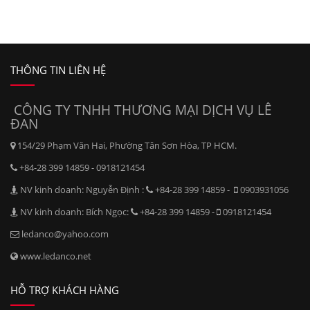
THÔNG TIN LIÊN HỆ
CÔNG TY TNHH THƯƠNG MẠI DỊCH VỤ LÊ
ĐAN
154/29 Phạm Văn Hai, Phường Tân Sơn Hòa, TP HCM.
+84-28 399 14859 - 0918121454
NV kinh doanh: Nguyễn Định :
+84-28 399 14859 -
0903931056
NV kinh doanh: Bích Ngọc:
+84-28 399 14859 -
0918121454
ledanco@yahoo.com
www.ledanco.net
HỖ TRỢ KHÁCH HÀNG