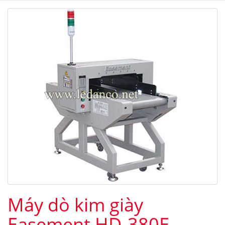
Máy dò kim giày
Easement HD-380E