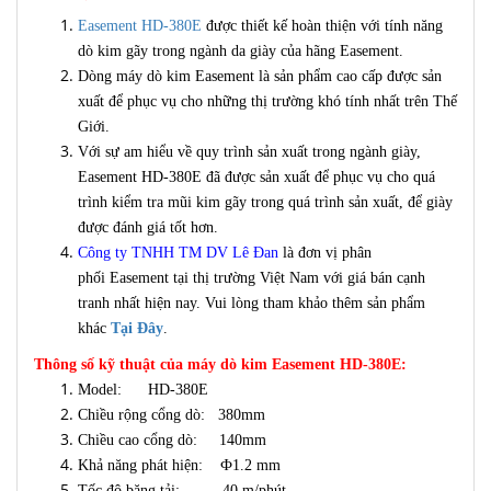
Easement HD-380E
được thiết kế hoàn thiện với tính năng
dò kim gãy trong ngành da giày của hãng Easement.
Dòng máy dò kim Easement là sản phẩm cao cấp được sản
xuất để phục vụ cho những thị trường khó tính nhất trên Thế
Giới.
Với sự am hiểu về quy trình sản xuất trong ngành giày,
Easement HD-380E đã được sản xuất để phục vụ cho quá
trình kiểm tra mũi kim gãy trong quá trình sản xuất, để giày
được đánh giá tốt hơn.
Công ty TNHH TM DV Lê Đan
là đơn vị phân
phối Easement tại thị trường Việt Nam với giá bán cạnh
tranh nhất hiện nay. Vui lòng tham khảo thêm sản phẩm
khác
Tại Đây
.
Thông số kỹ thuật của máy dò kim Easement HD-380E:
Model:
HD-380E
Chiều rộng cổng dò: 380mm
Chiều cao cổng dò: 140mm
Khả năng phát hiện:
Ф1.2 mm
Tốc độ băng tải:
40 m/phút