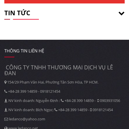
TIN TỨC
THÔNG TIN LIÊN HỆ
CÔNG TY TNHH THƯƠNG MẠI DỊCH VỤ LÊ
ĐAN
154/29 Phạm Văn Hai, Phường Tân Sơn Hòa, TP HCM.
+84-28 399 14859 - 0918121454
NV kinh doanh: Nguyễn Định :
+84-28 399 14859 -
0903931056
NV kinh doanh: Bích Ngọc:
+84-28 399 14859 -
0918121454
ledanco@yahoo.com
www.ledanco.net