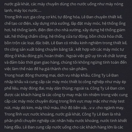
nước giải khát, các máy chuyên dùng cho nước uống như máy nóng
lạnh, máy lọc nước….
Trong lĩnh vực gia công cơ khí, tự động hóa, Lê Đan chuyên thiết kế,
chế tạo cơ điện, xây dựng nhà xưởng, lắp đặt máy móc, hệ thống ống
hơi, hệ thống lạnh, điện đèn cho nhà xường, xây dựng hệ thống giám
sát, hệ thống chấm công, hệ thống cửa tự động, bồn chứa hóa chất,
bồn trộn các loại, đặc biệt, Lê Đan có nhiều kinh nghiệm trong thiết kế,
thi công sản xuất băng chuyền băng tải , kết hợp với các máy móc tự
động ở khâu đóng gói, hoàn thiện . Ngoài việc giữ uy tín về chất lượng
và đảm bảo thời gian giao hàng, chúng tôi không ngừng tính toán đến
việc làm thế nào để hạ giá thành cho sản phẩm.
Trong hoạt động thương mại, dịch vụ nhập khẩu, Công Ty Lê Đan
nhập khẩu và cung cấp các máy móc thiết bị công nghiệp như máy ép
phế liệu, máy đóng đai, máy dán thùng; ngoài ra, Công Ty Lê Đan còn
được các khách hàng là các công ty may mặc tín nhiệm trong việc cung
cấp các máy móc chuyên dùng trong lĩnh vực may mặc như máy test
nút, máy dò kim, máy thử màu, thử độ bền vải, ..v.v. cho ngành may.
Trong lĩnh vực nước khoáng, nước giải khát, Công Ty Lê Đan là nhà
phân phối chuyên nghiệp các nhãn hiệu nước khoáng, nước tinh khiết
hàng đầu. Lê Đan cung cấp nước uống cho các khách hàng lớn là các