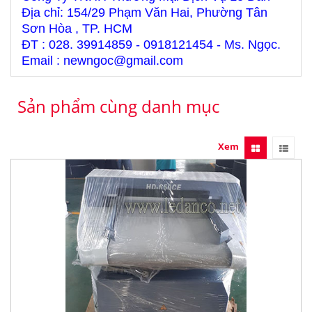
Địa chỉ: 154/29 Phạm Văn Hai, Phường Tân
Sơn Hòa , TP. HCM
ĐT : 028. 39914859 - 0918121454 - Ms. Ngọc.
Email : newngoc@gmail.com
Sản phẩm cùng danh mục
Xem