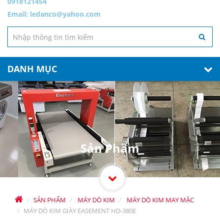
0918121454
Email:
ledanco@yahoo.com
DANH MỤC
Sản Phẩm
SẢN PHẨM
MÁY DÒ KIM
MÁY DÒ KIM MAY MẶC
MÁY DÒ KIM GIÀY EASEMENT HD-380E