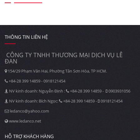
THÔNG TIN LIÊN HỆ
CÔNG TY TNHH THƯƠNG MẠI DỊCH VỤ LÊ
ĐAN
154/29 Phạm Văn Hai, Phường Tân Sơn Hòa, TP HCM.
+84-28 399 14859 - 0918121454
NV kinh doanh: Nguyễn Định :
+84-28 399 14859 -
0903931056
NV kinh doanh: Bích Ngọc:
+84-28 399 14859 -
0918121454
ledanco@yahoo.com
www.ledanco.net
HỖ TRỢ KHÁCH HÀNG