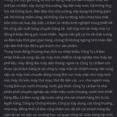
chế tạo cơ điện, xây dựng nhà xưởng, lắp đặt máy móc, hệ thống ống
hơi, hệ thống lạnh, điện đèn cho nhà xường, xây dựng hệ thống giám
sát, hệ thống chấm công, hệ thống cửa tự động, bồn chứa hóa chất,
bồn trộn các loại, đặc biệt, Lê Đan có nhiều kinh nghiệm trong thiết kế,
thi công sản xuất băng chuyền băng tải , kết hợp với các máy móc tự
động ở khâu đóng gói, hoàn thiện . Ngoài việc giữ uy tín về chất lượng
và đảm bảo thời gian giao hàng, chúng tôi không ngừng tính toán đến
việc làm thế nào để hạ giá thành cho sản phẩm.
Trong hoạt động thương mại, dịch vụ nhập khẩu, Công Ty Lê Đan
nhập khẩu và cung cấp các máy móc thiết bị công nghiệp như máy ép
phế liệu, máy đóng đai, máy dán thùng; ngoài ra, Công Ty Lê Đan còn
được các khách hàng là các công ty may mặc tín nhiệm trong việc cung
cấp các máy móc chuyên dùng trong lĩnh vực may mặc như máy test
nút, máy dò kim, máy thử màu, thử độ bền vải, ..v.v. cho ngành may.
Trong lĩnh vực nước khoáng, nước giải khát, Công Ty Lê Đan là nhà
phân phối chuyên nghiệp các nhãn hiệu nước khoáng, nước tinh khiết
hàng đầu. Lê Đan cung cấp nước uống cho các khách hàng lớn là các
Ngân hàng, Công ty Chứng khoán, Công ty Xây dựng, các công trường,
nhà máy. Đồng thời Lê Đan cũng chăm sóc rất tốt các khách hàng lâu
năm là các hộ dân cư, trường học, cơ quan công sở. Giao hàng kịp thời,