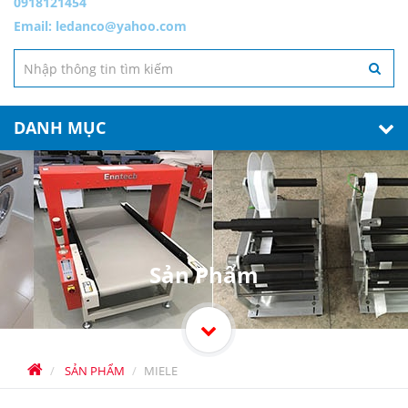
0918121454
Email:
ledanco@yahoo.com
DANH MỤC
Sản Phẩm
SẢN PHẨM
MIELE