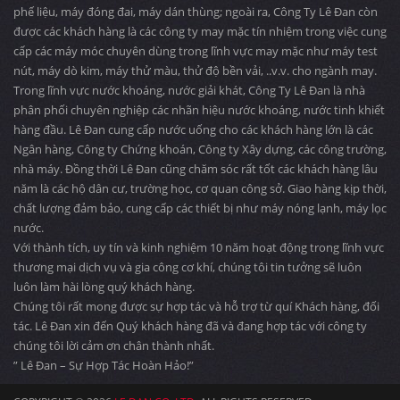
phế liệu, máy đóng đai, máy dán thùng; ngoài ra, Công Ty Lê Đan còn
được các khách hàng là các công ty may mặc tín nhiệm trong việc cung
cấp các máy móc chuyên dùng trong lĩnh vực may mặc như máy test
nút, máy dò kim, máy thử màu, thử độ bền vải, ..v.v. cho ngành may.
Trong lĩnh vực nước khoáng, nước giải khát, Công Ty Lê Đan là nhà
phân phối chuyên nghiệp các nhãn hiệu nước khoáng, nước tinh khiết
hàng đầu. Lê Đan cung cấp nước uống cho các khách hàng lớn là các
Ngân hàng, Công ty Chứng khoán, Công ty Xây dựng, các công trường,
nhà máy. Đồng thời Lê Đan cũng chăm sóc rất tốt các khách hàng lâu
năm là các hộ dân cư, trường học, cơ quan công sở. Giao hàng kịp thời,
chất lượng đảm bảo, cung cấp các thiết bị như máy nóng lạnh, máy lọc
nước.
Với thành tích, uy tín và kinh nghiệm 10 năm hoạt động trong lĩnh vực
thương mại dịch vụ và gia công cơ khí, chúng tôi tin tưởng sẽ luôn
luôn làm hài lòng quý khách hàng.
Chúng tôi rất mong được sự hợp tác và hỗ trợ từ quí Khách hàng, đối
tác. Lê Đan xin đến Quý khách hàng đã và đang hợp tác với công ty
chúng tôi lời cảm ơn chân thành nhất.
” Lê Đan – Sự Hợp Tác Hoàn Hảo!”