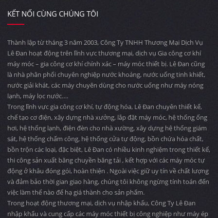
KẾT NỐI CÙNG CHÚNG TÔI
Thành lập từ tháng 3 năm 2003, Công Ty TNHH Thương Mại Dịch Vụ
Lê Đan hoạt động trên lĩnh vực thương mại, dịch vụ Gia công cơ khí
máy móc – gia công cơ khí chính xác – máy móc thiết bị. Lê Đan cũng
là nhà phân phối chuyên nghiệp nước khoáng, nước uống tinh khiết,
nước giải khát, các máy chuyên dùng cho nước uống như máy nóng
lạnh, máy lọc nước….
Trong lĩnh vực gia công cơ khí, tự động hóa, Lê Đan chuyên thiết kế,
chế tạo cơ điện, xây dựng nhà xưởng, lắp đặt máy móc, hệ thống ống
hơi, hệ thống lạnh, điện đèn cho nhà xường, xây dựng hệ thống giám
sát, hệ thống chấm công, hệ thống cửa tự động, bồn chứa hóa chất,
bồn trộn các loại, đặc biệt, Lê Đan có nhiều kinh nghiệm trong thiết kế,
thi công sản xuất băng chuyền băng tải , kết hợp với các máy móc tự
động ở khâu đóng gói, hoàn thiện . Ngoài việc giữ uy tín về chất lượng
và đảm bảo thời gian giao hàng, chúng tôi không ngừng tính toán đến
việc làm thế nào để hạ giá thành cho sản phẩm.
Trong hoạt động thương mại, dịch vụ nhập khẩu, Công Ty Lê Đan
nhập khẩu và cung cấp các máy móc thiết bị công nghiệp như máy ép