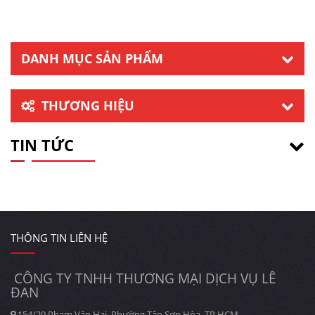
DANH MỤC SẢN PHẨM
THƯƠNG HIỆU
TIN TỨC
THÔNG TIN LIÊN HỆ
CÔNG TY TNHH THƯƠNG MẠI DỊCH VỤ LÊ
ĐAN
154/29 Phạm Văn Hai, Phường Tân Sơn Hòa, TP HCM.