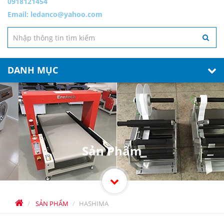
0918121454
Email:
ledanco@yahoo.com
DANH MỤC
Sản Phẩm
SẢN PHẨM
HASHIMA