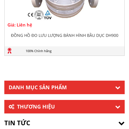
Giá: Liên hệ
ĐỒNG HỒ ĐO LƯU LƯỢNG BÁNH HÌNH BẦU DỤC DH900
100% Chính hãng
DANH MỤC SẢN PHẨM
THƯƠNG HIỆU
TIN TỨC