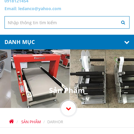
0918121454
Email:
ledanco@yahoo.com
DANH MỤC
Sản Phẩm
SẢN PHẨM
DARHOR