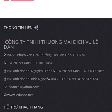
THÔNG TIN LIÊN HỆ
CÔNG TY TNHH THƯƠNG MẠI DỊCH VỤ LÊ
ĐAN
154/29 Phạm Văn Hai, Phường Tân Sơn Hòa, TP HCM.
+84-28 399 14859 - 0918121454
NV kinh doanh: Nguyễn Định :
+84-28 399 14859 -
0903931056
NV kinh doanh: Bích Ngọc:
+84-28 399 14859 -
0918121454
ledanco@yahoo.com
www.ledanco.net
HỖ TRỢ KHÁCH HÀNG