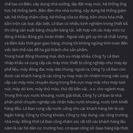
chế tạo cơ điện, xây dựng nhà xưởng, lắp đặt máy móc, hệ thống ống
hơi, hệ thống lạnh, điện đèn cho nhà xường, xây dựng hệ thống giám
sát, hệ thống chấm công, hệ thống cửa tự động, bồn chứa hóa chất,
bồn trộn các loại, đặc biệt, Lê Đan có nhiều kinh nghiệm trong thiết kế,
thi công sản xuất băng chuyền băng tải , kết hợp với các máy móc tự
động ở khâu đóng gói, hoàn thiện . Ngoài việc giữ uy tín về chất lượng
và đảm bảo thời gian giao hàng, chúng tôi không ngừng tính toán đến
việc làm thế nào để hạ giá thành cho sản phẩm.
Trong hoạt động thương mại, dịch vụ nhập khẩu, Công Ty Lê Đan
nhập khẩu và cung cấp các máy móc thiết bị công nghiệp như máy ép
phế liệu, máy đóng đai, máy dán thùng; ngoài ra, Công Ty Lê Đan còn
được các khách hàng là các công ty may mặc tín nhiệm trong việc cung
cấp các máy móc chuyên dùng trong lĩnh vực may mặc như máy test
nút, máy dò kim, máy thử màu, thử độ bền vải, ..v.v. cho ngành may.
Trong lĩnh vực nước khoáng, nước giải khát, Công Ty Lê Đan là nhà
phân phối chuyên nghiệp các nhãn hiệu nước khoáng, nước tinh khiết
hàng đầu. Lê Đan cung cấp nước uống cho các khách hàng lớn là các
Ngân hàng, Công ty Chứng khoán, Công ty Xây dựng, các công trường,
nhà máy. Đồng thời Lê Đan cũng chăm sóc rất tốt các khách hàng lâu
năm là các hộ dân cư, trường học, cơ quan công sở. Giao hàng kịp thời,