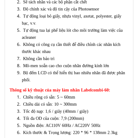
Sẽ tách nhãn và các bộ phận cắt chết
Độ chính xác và độ tin cậy của Photosensor
Tự động loại bỏ giấy, nhựa vinyl, axetat, polyester, giấy
bạc, v.v.
Tự động tua lại phế liệu lót cho môi trường làm việc của
acleaner
Không có công cụ cần thiết để điều chỉnh các nhãn kích
thước khác nhau
Không cần bảo trì
Mô-men xoắn cao cho cuộn nhãn đường kính lớn
Bộ đếm LCD có thể hiển thị bao nhiêu nhãn đã được phân
phối.
Thông số kỹ thuật của máy làm nhãn Labelcombi-60:
Chiều rộng có sẵn: 5 ~ 60mm
Chiều dài có sẵn: 10 ~ 300mm
Tốc độ nạp: 1,6 / giây (40mm / giây)
Tối đa OD của cuộn: 7,9 (200mm)
Nguồn điện: AC110V 60Hz / AC220V 50Hz
Kích thước & Trọng lượng: 220 * 96 * 138mm 2.3kg