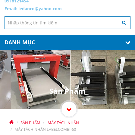
0918121454
Email:
ledanco@yahoo.com
DANH MỤC
Sản Phẩm
SẢN PHẨM
MÁY TÁCH NHÃN
MÁY TÁCH NHÃN LABELCOMBI-60