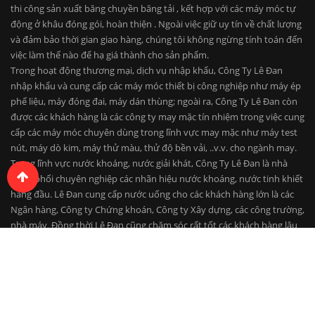
thi công sản xuất băng chuyền băng tải , kết hợp với các máy móc tự
động ở khâu đóng gói, hoàn thiện . Ngoài việc giữ uy tín về chất lượng
và đảm bảo thời gian giao hàng, chúng tôi không ngừng tính toán đến
việc làm thế nào để hạ giá thành cho sản phẩm.
Trong hoạt động thương mại, dịch vụ nhập khẩu, Công Ty Lê Đan
nhập khẩu và cung cấp các máy móc thiết bị công nghiệp như máy ép
phế liệu, máy đóng đai, máy dán thùng; ngoài ra, Công Ty Lê Đan còn
được các khách hàng là các công ty may mặc tín nhiệm trong việc cung
cấp các máy móc chuyên dùng trong lĩnh vực may mặc như máy test
nút, máy dò kim, máy thử màu, thử độ bền vải, ..v.v. cho ngành may.
Trong lĩnh vực nước khoáng, nước giải khát, Công Ty Lê Đan là nhà
phân phối chuyên nghiệp các nhãn hiệu nước khoáng, nước tinh khiết
hàng đầu. Lê Đan cung cấp nước uống cho các khách hàng lớn là các
Ngân hàng, Công ty Chứng khoán, Công ty Xây dựng, các công trường,
nhà máy. Đồng thời Lê Đan cũng chăm sóc rất tốt các khách hàng lâu
năm là các hộ dân cư, trường học, cơ quan công sở. Giao hàng kịp thời,
chất lượng đảm bảo, cung cấp các thiết bị như máy nóng lạnh, máy lọc
nước.
Với thành tích, uy tín và kinh nghiệm 10 năm hoạt động trong lĩnh vực
thương mại dịch vụ và gia công cơ khí, chúng tôi tin tưởng sẽ luôn