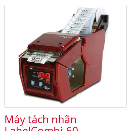
Máy tách nhãn
LabelCombi-60