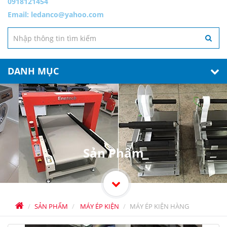
0918121454
Email:
ledanco@yahoo.com
DANH MỤC
Sản Phẩm
SẢN PHẨM
MÁY ÉP KIỆN
MÁY ÉP KIỆN HÀNG