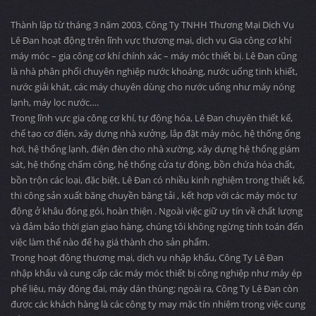
Thành lập từ tháng 3 năm 2003, Công Ty TNHH Thương Mại Dịch Vụ
Lê Đan hoạt động trên lĩnh vực thương mại, dịch vụ Gia công cơ khí
máy móc – gia công cơ khí chính xác – máy móc thiết bị. Lê Đan cũng
là nhà phân phối chuyên nghiệp nước khoáng, nước uống tinh khiết,
nước giải khát, các máy chuyên dùng cho nước uống như máy nóng
lạnh, máy lọc nước….
Trong lĩnh vực gia công cơ khí, tự động hóa, Lê Đan chuyên thiết kế,
chế tạo cơ điện, xây dựng nhà xưởng, lắp đặt máy móc, hệ thống ống
hơi, hệ thống lạnh, điện đèn cho nhà xường, xây dựng hệ thống giám
sát, hệ thống chấm công, hệ thống cửa tự động, bồn chứa hóa chất,
bồn trộn các loại, đặc biệt, Lê Đan có nhiều kinh nghiệm trong thiết kế,
thi công sản xuất băng chuyền băng tải , kết hợp với các máy móc tự
động ở khâu đóng gói, hoàn thiện . Ngoài việc giữ uy tín về chất lượng
và đảm bảo thời gian giao hàng, chúng tôi không ngừng tính toán đến
việc làm thế nào để hạ giá thành cho sản phẩm.
Trong hoạt động thương mại, dịch vụ nhập khẩu, Công Ty Lê Đan
nhập khẩu và cung cấp các máy móc thiết bị công nghiệp như máy ép
phế liệu, máy đóng đai, máy dán thùng; ngoài ra, Công Ty Lê Đan còn
được các khách hàng là các công ty may mặc tín nhiệm trong việc cung