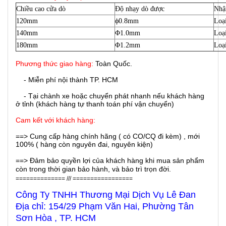
Chiều cao cửa dò
Độ nhạy dò được
Nhậ
120mm
ϕ0.8mm
Loại
140mm
Φ1.0mm
Loại
180mm
Φ1.2mm
Loại
Phương thức giao hàng:
Toàn Quốc.
- Miễn phí nội thành TP. HCM
- Tại chành xe hoặc chuyển phát nhanh nếu khách hàng
ở tỉnh (khách hàng tự thanh toán phí vận chuyển)
Cam kết với khách hàng:
==> Cung cấp hàng chính hãng ( có CO/CQ đi kèm) , mới
100% ( hàng còn nguyên đai, nguyên kiện)
==> Đảm bảo quyền lợi của khách hàng khi mua sản phẩm
còn trong thời gian bảo hành, và bảo trì trọn đời.
============== /// =================
Công Ty TNHH Thương Mại Dịch Vụ Lê Đan
Địa chỉ: 154/29 Phạm Văn Hai, Phường Tân
Sơn Hòa , TP. HCM