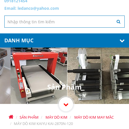
0918121454
Email:
ledanco@yahoo.com
DANH MỤC
Sản Phẩm
SẢN PHẨM
MÁY DÒ KIM
MÁY DÒ KIM MAY MẶC
MÁY DÒ KIM KAIYU KAI-2870N-120