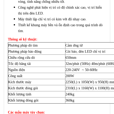
vòng, tính năng chống nhiễu tốt.
Công nghệ phát hiện vị trí có độ chính xác cao, vị trí hiển
thị trên đèn LED.
Máy thiệt lập chỉ vị trí có kim với độ nhạy cao.
Thiết kế khung máy bền và ổn định cao trong quá trình dò
tìm.
Thông số kỹ thuật:
Phương pháp dò tìm
Cảm ứng từ
Phương pháp báo động
Còi báo, đèn LED chỉ vị trí
Chiều rộng cửa dò
650mm
Tốc độ băng tải
32m/phút (50Hz) 40m/phút (60H
Nguồn điện
220-240V ~ 50-60Hz
Công suất
200W
Kích thước máy
2250(L) x 1050(W) x 950(H) m
Kích thước đóng gói
2310(L) x 1160(W) x 1100(H) 
Khối lượng tịnh
240kg
Khối lượng đóng gói
360kg
Các mẫu máy tùy chọn: