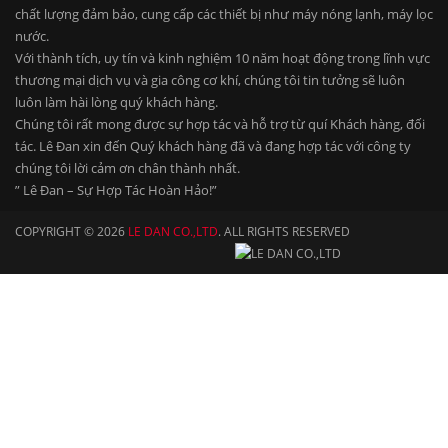
chất lượng đảm bảo, cung cấp các thiết bị như máy nóng lạnh, máy lọc
nước.
Với thành tích, uy tín và kinh nghiệm 10 năm hoạt động trong lĩnh vực
thương mại dịch vụ và gia công cơ khí, chúng tôi tin tưởng sẽ luôn
luôn làm hài lòng quý khách hàng.
Chúng tôi rất mong được sự hợp tác và hỗ trợ từ quí Khách hàng, đối
tác. Lê Đan xin đến Quý khách hàng đã và đang hợp tác với công ty
chúng tôi lời cảm ơn chân thành nhất.
” Lê Đan – Sự Hợp Tác Hoàn Hảo!”
COPYRIGHT © 2026
LE DAN CO.,LTD
. ALL RIGHTS RESERVED