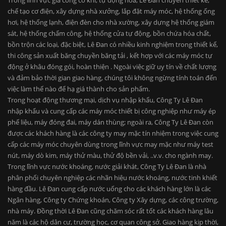
Trong lĩnh vực gia công cơ khí, tự động hóa, Lê Đan chuyên thiết kế,
chế tạo cơ điện, xây dựng nhà xưởng, lắp đặt máy móc, hệ thống ống
hơi, hệ thống lạnh, điện đèn cho nhà xường, xây dựng hệ thống giám
sát, hệ thống chấm công, hệ thống cửa tự động, bồn chứa hóa chất,
bồn trộn các loại, đặc biệt, Lê Đan có nhiều kinh nghiệm trong thiết kế,
thi công sản xuất băng chuyền băng tải , kết hợp với các máy móc tự
động ở khâu đóng gói, hoàn thiện . Ngoài việc giữ uy tín về chất lượng
và đảm bảo thời gian giao hàng, chúng tôi không ngừng tính toán đến
việc làm thế nào để hạ giá thành cho sản phẩm.
Trong hoạt động thương mại, dịch vụ nhập khẩu, Công Ty Lê Đan
nhập khẩu và cung cấp các máy móc thiết bị công nghiệp như máy ép
phế liệu, máy đóng đai, máy dán thùng; ngoài ra, Công Ty Lê Đan còn
được các khách hàng là các công ty may mặc tín nhiệm trong việc cung
cấp các máy móc chuyên dùng trong lĩnh vực may mặc như máy test
nút, máy dò kim, máy thử màu, thử độ bền vải, ..v.v. cho ngành may.
Trong lĩnh vực nước khoáng, nước giải khát, Công Ty Lê Đan là nhà
phân phối chuyên nghiệp các nhãn hiệu nước khoáng, nước tinh khiết
hàng đầu. Lê Đan cung cấp nước uống cho các khách hàng lớn là các
Ngân hàng, Công ty Chứng khoán, Công ty Xây dựng, các công trường,
nhà máy. Đồng thời Lê Đan cũng chăm sóc rất tốt các khách hàng lâu
năm là các hộ dân cư, trường học, cơ quan công sở. Giao hàng kịp thời,