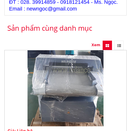
ĐT : 028. 39914859 - 0918121454 - Ms. Ngọc.
Email : newngoc@gmail.com
Sản phẩm cùng danh mục
Xem
Giá: Liên hệ