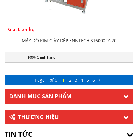
Giá: Liên hệ
MÁY DÒ KIM GIÀY DÉP ENNTECH ST6000FZ-20
100% Chính hãng
Page 1 of 6
1
2
3
4
5
6
>
DANH MỤC SẢN PHẨM
THƯƠNG HIỆU
TIN TỨC