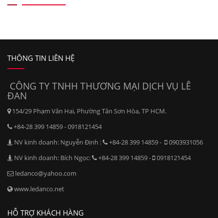
THÔNG TIN LIÊN HỆ
CÔNG TY TNHH THƯƠNG MẠI DỊCH VỤ LÊ
ĐAN
154/29 Phạm Văn Hai, Phường Tân Sơn Hòa, TP HCM.
+84-28 399 14859 - 0918121454
NV kinh doanh: Nguyễn Định :
+84-28 399 14859 -
0903931056
NV kinh doanh: Bích Ngọc:
+84-28 399 14859 -
0918121454
ledanco@yahoo.com
www.ledanco.net
HỖ TRỢ KHÁCH HÀNG