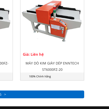
Giá: Liên hệ
00FZ-
MÁY DÒ KIM GIÀY DÉP ENNTECH
ST6000FZ-20
100% Chính hãng
6
>