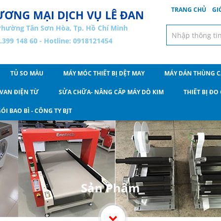
TRANG CHỦ
GI
ƠNG MẠI DỊCH VỤ LÊ ĐAN
Phường Tân Sơn Hòa, Tp. Hồ Chí Minh
8.399 148 60 - Hotline: 0918121454
TỦ SO MÀU
MÁY MÓC THIẾT BỊ DỆT MAY
MÁY DÁN THÙNG 
VAN ĐIỆN TỪ
SỬA CHỮA- NÂNG CẤP MÁY DÒ KIM
THIẾT BỊ Đ
ÓI BAO BÌ - CÔNG TY BJT
Sản Phẩm