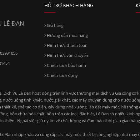
HỖ TRỢ KHÁCH HÀNG
K
 LÊ ĐAN
Giỏ hàng
Hướng dẫn mua hàng
Hình thức thanh toán
03931056
Hình thức vận chuyển
21454
Chính sách bảo hành
Chính sách đại lý
ịch Vụ Lê Đan hoạt động trên lĩnh vực thương mại, dịch vụ Gia công cơ khí
, nước uống tinh khiết, nước giải khát, các máy chuyên dùng cho nước uố
n thiết kế, chế tạo cơ điện, xây dựng nhà xưởng, lắp đặt máy móc, hệ thống
ng, bồn chứa hóa chất, bồn trộn các loại, đặc biệt, Lê Đan có nhiều kinh n
àn thiện . Ngoài việc giữ uy tín về chất lượng và đảm bảo thời gian giao hà
Lê Đan nhập khẩu và cung cấp các máy móc thiết bị công nghiệp như máy ép