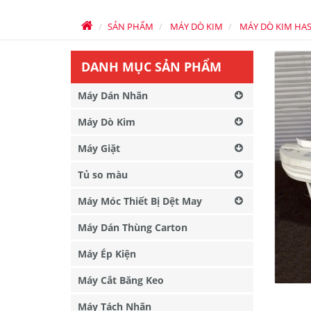
SẢN PHẨM
MÁY DÒ KIM
MÁY DÒ KIM HA
DANH MỤC SẢN PHẨM
Máy Dán Nhãn
Máy Dò Kim
Máy Giặt
Tủ so màu
Máy Móc Thiết Bị Dệt May
Máy Dán Thùng Carton
Máy Ép Kiện
Máy Cắt Băng Keo
Máy Tách Nhãn