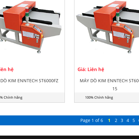
Liên hệ
Giá: Liên hệ
DÒ KIM ENNTECH ST6000FZ
MÁY DÒ KIM ENNTECH ST60
15
% Chính hãng
100% Chính hãng
Page 1 of 6
1
2
3
4
5