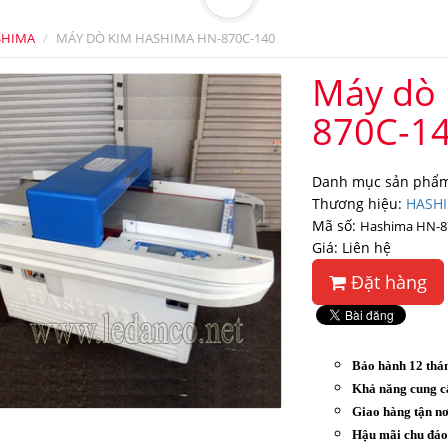
SHIMA
MÁY DÒ KIM HASHIMA HN-870C-140
Máy dò 
870C-1
Danh mục sản phẩm
Thương hiệu:
HASH
Mã số:
Hashima HN-8
Giá: Liên hệ
Đặt hàng
Bảo hành 12 thá
Khả năng cung c
Giao hàng tận nơ
Hậu mãi chu đá