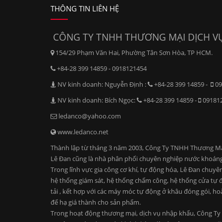
THÔNG TIN LIÊN HỆ
CÔNG TY TNHH THƯƠNG MẠI DỊCH VỤ
154/29 Phạm Văn Hai, Phường Tân Sơn Hòa, TP HCM.
+84-28 399 14859 - 0918121454
NV kinh doanh: Nguyễn Định :
+84-28 399 14859 -
09
NV kinh doanh: Bích Ngọc:
+84-28 399 14859 -
09181
ledanco@yahoo.com
www.ledanco.net
Thành lập từ tháng 3 năm 2003, Công Ty TNHH Thương Mại D
Lê Đan cũng là nhà phân phối chuyên nghiệp nước khoáng
Trong lĩnh vực gia công cơ khí, tự động hóa, Lê Đan chuyê
hệ thống giám sát, hệ thống chấm công, hệ thống cửa tự độ
tải , kết hợp với các máy móc tự động ở khâu đóng gói, ho
để hạ giá thành cho sản phẩm.
Trong hoạt động thương mại, dịch vụ nhập khẩu, Công Ty 