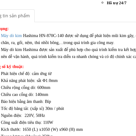
Hỗ trợ 24/7
 tin sản phẩm
ụng:
Máy dò kim
Hashima HN-870C-140 được sử dụng để phát hiện mũi kim gãy, dao
chăn, ra, gối, nệm, thú nhồi bông,...trong quá trình gia công may.
Máy dò kim Hashima được sản xuất để phù hợp cho quá trình kiểm tra kết hợ
nên dễ vận hành, quá trình kiểm tra diễn ra nhanh chóng và có độ chính xác c
 số kỹ thuật:
Phát hiện chế độ: cảm ứng từ
Khả năng phát hiện: sắt Φ1.0mm
Chiều rộng cổng dò: 600mm
Chiều cao cổng dò: 140mm
Báo hiệu bằng âm thanh: Bíp
Tốc độ băng tải: (xấp xỉ) 30m / phút
Nguồn điện: 220V, 50Hz
Công suất điện tiêu thụ: 110W
Kích thước: 1650 (L) x1050 (W) x960 (H) mm