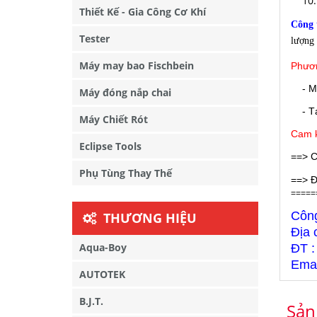
Thiết Kế - Gia Công Cơ Khí
Công
Tester
lượng 
Máy may bao Fischbein
Phươn
- M
Máy đóng nắp chai
- Tại
Máy Chiết Rót
Cam k
Eclipse Tools
==> C
Phụ Tùng Thay Thế
==> Đ
=====
Côn
THƯƠNG HIỆU
Địa 
Aqua-Boy
ĐT :
Emai
AUTOTEK
B.J.T.
Sản