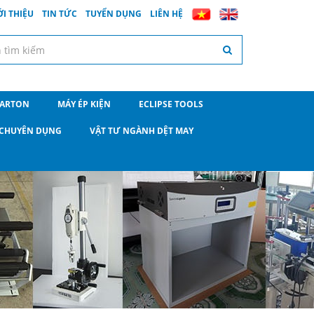
ỚI THIỆU
TIN TỨC
TUYỂN DỤNG
LIÊN HỆ
CARTON
MÁY ÉP KIỆN
ECLIPSE TOOLS
O CHUYÊN DỤNG
VẬT TƯ NGÀNH DỆT MAY