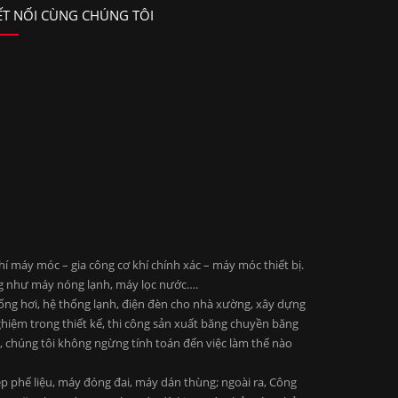
ẾT NỐI CÙNG CHÚNG TÔI
 máy móc – gia công cơ khí chính xác – máy móc thiết bị.
ng như máy nóng lạnh, máy lọc nước….
 ống hơi, hệ thống lạnh, điện đèn cho nhà xường, xây dựng
ghiệm trong thiết kế, thi công sản xuất băng chuyền băng
ng, chúng tôi không ngừng tính toán đến việc làm thế nào
 phế liệu, máy đóng đai, máy dán thùng; ngoài ra, Công