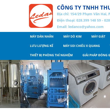
CÔNG TY TNHH THƯ
Địa chỉ:
154/29 Phạm Văn Hai, 
Điện thoại: 028.399 148 59 - 02
Email:
ledanco@yahoo.com
MÁY DÁN NHÃN
MÁY DÒ KIM
MÁY GIẶT
LƯU LƯỢNG KẾ
MÁY SOI CHIẾU X QUANG
THIẾT BỊ PHÒNG THÍ NGHIỆM
GIẢI PHÁP ĐÓNG G