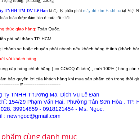
Trọng lượng: (khoảng) 250kg
 ty TNHH TM DV Lê Đan
là đại lý phân phối
máy dò kim Hashima
tại Việt N
luôn luôn được đảm bảo ở mức tốt nhất.
g thức giao hàng:
Toàn Quốc.
iễn phí nội thành TP. HCM
 chành xe hoặc chuyển phát nhanh nếu khách hàng ở tỉnh (khách hàn
ết với khách hàng:
ung cấp hàng chính hãng ( có CO/CQ đi kèm) , mới 100% ( hàng còn n
ảm bảo quyền lợi của khách hàng khi mua sản phẩm còn trong thời gian
========= /// =================
g Ty TNHH Thương Mại Dịch Vụ Lê Đan
chỉ: 154/29 Phạm Văn Hai, Phường Tân Sơn Hòa , TP.
 028. 39914859 - 0918121454 - Ms. Ngọc.
l : newngoc@gmail.com
 phẩm cùng danh mục