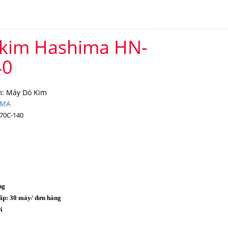
kim Hashima HN-
40
: Máy Dò Kim
IMA
70C-140
ng
ấp: 30 máy/ đơn hàng
i
o