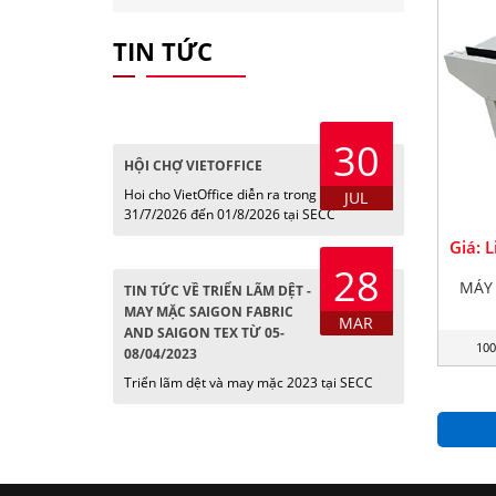
TIN TỨC
30
HỘI CHỢ VIETOFFICE
Hoi cho VietOffice diễn ra trong các ngày
JUL
31/7/2026 đến 01/8/2026 tại SECC
Giá: 
28
MÁY 
TIN TỨC VỀ TRIỂN LÃM DỆT -
MAY MẶC SAIGON FABRIC
MAR
AND SAIGON TEX TỪ 05-
100
08/04/2023
Triển lãm dệt và may mặc 2023 tại SECC