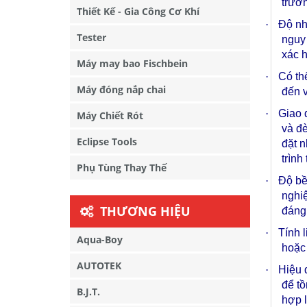
trườn
Thiết Kế - Gia Công Cơ Khí
·
Độ nh
Tester
nguy 
xác 
Máy may bao Fischbein
·
Có thể
Máy đóng nắp chai
đến v
·
Giao 
Máy Chiết Rót
và đè
Eclipse Tools
đặt n
trình 
Phụ Tùng Thay Thế
·
Độ bề
nghiệ
THƯƠNG HIỆU
đáng 
·
Tính 
Aqua-Boy
hoặc 
AUTOTEK
·
Hiệu 
để tồ
B.J.T.
hợp l