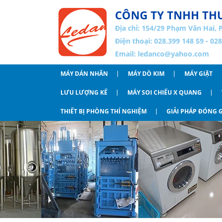
CÔNG TY TNHH THƯ
Địa chỉ:
154/29 Phạm Văn Hai, 
Điện thoại: 028.399 148 59 - 02
Email:
ledanco@yahoo.com
MÁY DÁN NHÃN
MÁY DÒ KIM
MÁY GIẶT
LƯU LƯỢNG KẾ
MÁY SOI CHIẾU X QUANG
THIẾT BỊ PHÒNG THÍ NGHIỆM
GIẢI PHÁP ĐÓNG G