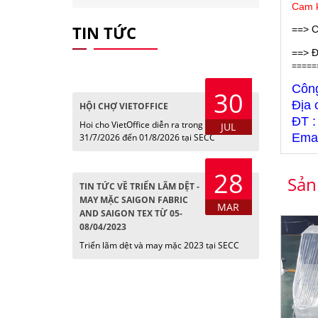
Cam k
TIN TỨC
==> C
==> Đ
=====
Côn
30
Địa 
HỘI CHỢ VIETOFFICE
ĐT :
Hoi cho VietOffice diễn ra trong các ngày
JUL
Emai
31/7/2026 đến 01/8/2026 tại SECC
28
Sản
TIN TỨC VỀ TRIỂN LÃM DỆT -
MAY MẶC SAIGON FABRIC
MAR
AND SAIGON TEX TỪ 05-
08/04/2023
Triển lãm dệt và may mặc 2023 tại SECC