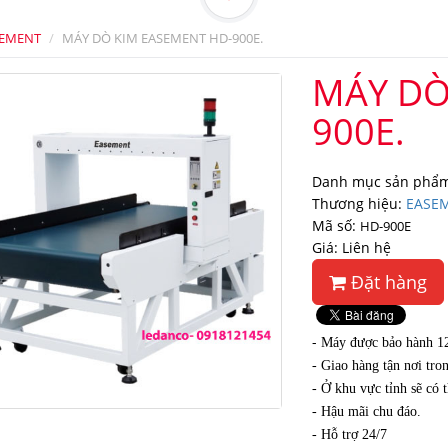
SEMENT
MÁY DÒ KIM EASEMENT HD-900E.
MÁY DÒ
900E.
Danh mục sản phẩm
Thương hiệu:
EASE
Mã số:
HD-900E
Giá: Liên hệ
Đặt hàng
-
Máy được bảo hành 12 
- Giao hàng tận nơi tr
- Ở khu vực tỉnh sẽ có
- Hậu mãi chu đáo.
- Hỗ trợ 24/7