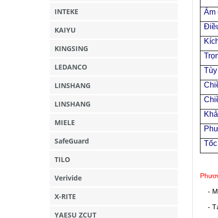
INTEKE
Ẳm 
Điều
KAIYU
Kíc
KINGSING
Trọ
LEDANCO
Tùy
LINSHANG
Chi
Chi
LINSHANG
Khả
MIELE
Phư
SafeGuard
Tốc 
TILO
Phươn
Verivide
- M
X-RITE
- Tại
YAESU ZCUT