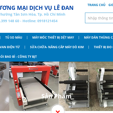
TRANG CHỦ
GI
ƠNG MẠI DỊCH VỤ LÊ ĐAN
Phường Tân Sơn Hòa, Tp. Hồ Chí Minh
8.399 148 60 - Hotline: 0918121454
TỦ SO MÀU
MÁY MÓC THIẾT BỊ DỆT MAY
MÁY DÁN THÙNG 
VAN ĐIỆN TỪ
SỬA CHỮA- NÂNG CẤP MÁY DÒ KIM
THIẾT BỊ Đ
ÓI BAO BÌ - CÔNG TY BJT
Sản Phẩm