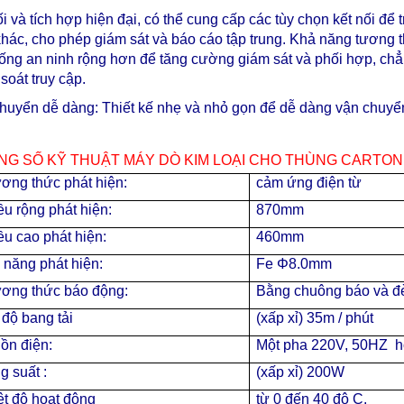
i và tích hợp hiện đại, có thể cung cấp các tùy chọn kết nối để 
hác, cho phép giám sát và báo cáo tập trung. Khả năng tương t
hống an ninh rộng hơn để tăng cường giám sát và phối hợp, c
soát truy cập.
huyển dễ dàng: Thiết kế nhẹ và nhỏ gọn để dễ dàng vận chuyển,
NG SỐ KỸ THUẬT MÁY DÒ KIM LOẠI CHO THÙNG CARTON
ơng thức phát hiện:
cảm ứng điện từ
u rộng phát hiện:
870mm
ều cao phát hiện:
460mm
 năng phát hiện:
Fe Φ8.0mm
ơng thức báo động:
Bằng chuông báo và đ
 độ bang tải
(xấp xỉ) 35m / phút
ồn điện:
Một pha 220V, 50HZ h
g suất :
(xấp xỉ) 200W
ệt độ hoạt động
từ 0 đến 40 độ C.