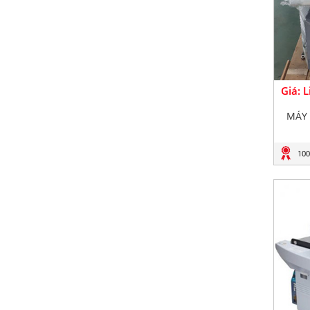
Giá: 
MÁY 
100