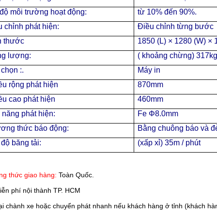
độ môi trường hoạt động:
từ 10% đến 90%.
 chỉnh phát hiện:
Điều chỉnh từng bước
h thước
1850 (L) × 1280 (W) ×
ng lượng:
( khoảng chừng) 317k
 chọn :
.
Máy in
ều rộng phát hiện
870mm
ều cao phát hiện
460mm
 năng phát hiện:
Fe Φ8.0mm
ơng thức báo động:
Bằng chuông báo và đ
độ băng tải:
(xấp xỉ) 35m / phút
g thức giao hàng:
Toàn Quốc.
iễn phí nội thành TP. HCM
 chành xe hoặc chuyển phát nhanh nếu khách hàng ở tỉnh (khách hàn