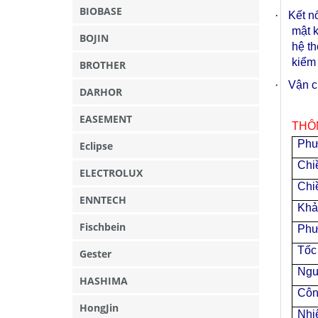
BIOBASE
·
Kết nố
mật k
BOJIN
hệ t
kiểm 
BROTHER
·
Vận c
DARHOR
EASEMENT
THÔ
Phư
Eclipse
Chiề
ELECTROLUX
Chi
ENNTECH
Khả
Fischbein
Phư
Tốc
Gester
Ngu
HASHIMA
Côn
HongJin
Nhi