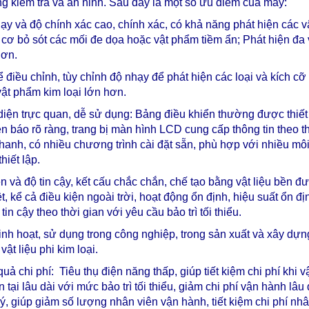
g kiểm tra và an ninh. Sau đây là một số ưu điểm của máy:
ạy và độ chính xác cao, chính xác, có khả năng phát hiện các vậ
cơ bỏ sót các mối đe dọa hoặc vật phẩm tiềm ẩn; Phát hiện đa
hơn.
 điều chỉnh, tùy chỉnh độ nhạy để phát hiện các loại và kích cỡ 
ật phẩm kim loại lớn hơn.
diện trực quan, dễ sử dụng: Bảng điều khiển thường được thiết
n báo rõ ràng, trang bị màn hình LCD cung cấp thông tin theo thờ
hanh, có nhiều chương trình cài đặt sẵn, phù hợp với nhiều m
thiết lập.
n và độ tin cậy, kết cấu chắc chắn, chế tạo bằng vật liệu bền đ
t, kể cả điều kiện ngoài trời, hoạt động ổn định, hiệu suất ổn 
tin cậy theo thời gian với yêu cầu bảo trì tối thiểu.
linh hoạt, sử dụng trong công nghiệp, trong sản xuất và xây dựn
vật liệu phi kim loại.
quả chi phí:
Tiêu thụ điện năng thấp, giúp tiết kiệm chi phí khi 
n tại lâu dài với mức bảo trì tối thiểu, giảm chi phí vận hành l
ý, giúp giảm số lượng nhân viên vận hành, tiết kiệm chi phí nh