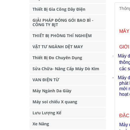
Thông
Thiết Bị Gia Công Dây Điện
GIẢI PHÁP ĐÓNG GÓI BAO BÌ -
CÔNG TY BJT
MÁY
THIẾT BỊ PHÒNG THÍ NGHIỆM
VẬT TƯ NGÀNH DỆT MAY
GIỚI
·
Máy d
Thiết Bị Đo Chuyên Dụng
thông
Sửa Chữa- Nâng Cấp Máy Dò Kim
các s
·
Máy d
VAN ĐIỆN TỪ
phát 
mới 
Máy Ngành Da Giày
hoạt 
Máy soi chiếu X quang
Lưu Lượng Kế
ĐẶC 
Xe Nâng
Máy d