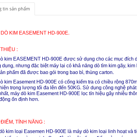
 tin sản phẩm
 DÒ KIM EASEMENT HD-900E.
 THIỆU :
ò kim EASEMENT HD-900E được sử dụng cho các mục đích dò k
 dụng, nhưng đặc biệt máy lại có khả năng dò tìm kim gãy, kim lo
ản phẩm đã được bao gói trong bao bì, thùng carton.
ò kim Easement HD-900E có cổng kiểm tra có chiều rộng 870m
hiện trọng lượng tối đa lên đến 50KG. Sử dụng công nghệ phát hi
nhất, máy dò kim Easement HD-900E lọc tín hiệu gây nhiễu thô
động ổn định hơn.
ĐIỂM, TÍNH NĂNG :
ò kim loại Easemen HD-900E là máy dò kim loại linh hoạt và t