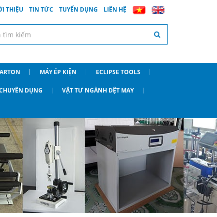
ỚI THIỆU
TIN TỨC
TUYỂN DỤNG
LIÊN HỆ
CARTON
MÁY ÉP KIỆN
ECLIPSE TOOLS
O CHUYÊN DỤNG
VẬT TƯ NGÀNH DỆT MAY