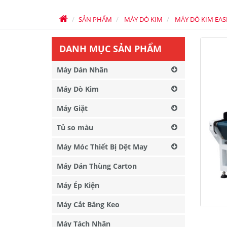
SẢN PHẨM
MÁY DÒ KIM
MÁY DÒ KIM EA
DANH MỤC SẢN PHẨM
Máy Dán Nhãn
Máy Dò Kim
Máy Giặt
Tủ so màu
Máy Móc Thiết Bị Dệt May
Máy Dán Thùng Carton
Máy Ép Kiện
Máy Cắt Băng Keo
Máy Tách Nhãn