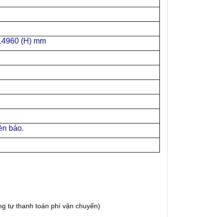
 14960 (H) mm
g
èn báo.
g tự thanh toán phí vận chuyển)