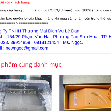
ết với khách hàng:
ung cấp hàng chính hãng ( có CO/CQ đi kèm) , mới 100% ( hàng còn n
ảm bảo quyền lợi của khách hàng khi mua sản phẩm còn trong thời gian
========= /// =================
g Ty TNHH Thương Mại Dịch Vụ Lê Đan
chỉ: 154/29 Phạm Văn Hai, Phường Tân Sơn Hòa , TP.
 028. 39914859 - 0918121454 - Ms. Ngọc.
l : newngoc@gmail.com
 phẩm cùng danh mục