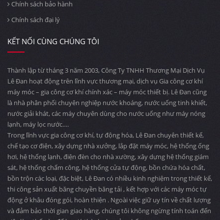
Chính sách bảo hành
Chính sách đại lý
KẾT NỐI CÙNG CHÚNG TÔI
Thành lập từ tháng 3 năm 2003, Công Ty TNHH Thương Mại Dịch Vụ
Lê Đan hoạt động trên lĩnh vực thương mại, dịch vụ Gia công cơ khí
máy móc – gia công cơ khí chính xác – máy móc thiết bị. Lê Đan cũng
là nhà phân phối chuyên nghiệp nước khoáng, nước uống tinh khiết,
nước giải khát, các máy chuyên dùng cho nước uống như máy nóng
lạnh, máy lọc nước….
Trong lĩnh vực gia công cơ khí, tự động hóa, Lê Đan chuyên thiết kế,
chế tạo cơ điện, xây dựng nhà xưởng, lắp đặt máy móc, hệ thống ống
hơi, hệ thống lạnh, điện đèn cho nhà xường, xây dựng hệ thống giám
sát, hệ thống chấm công, hệ thống cửa tự động, bồn chứa hóa chất,
bồn trộn các loại, đặc biệt, Lê Đan có nhiều kinh nghiệm trong thiết kế,
thi công sản xuất băng chuyền băng tải , kết hợp với các máy móc tự
động ở khâu đóng gói, hoàn thiện . Ngoài việc giữ uy tín về chất lượng
và đảm bảo thời gian giao hàng, chúng tôi không ngừng tính toán đến