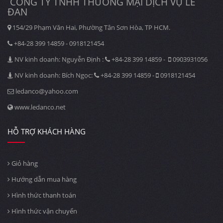
CÔNG TY TNHH THƯƠNG MẠI DỊCH VỤ LÊ
ĐAN
154/29 Phạm Văn Hai, Phường Tân Sơn Hòa, TP HCM.
+84-28 399 14859 - 0918121454
NV kinh doanh: Nguyễn Định :
+84-28 399 14859 -
0903931056
NV kinh doanh: Bích Ngọc:
+84-28 399 14859 -
0918121454
ledanco@yahoo.com
www.ledanco.net
HỖ TRỢ KHÁCH HÀNG
Giỏ hàng
Hướng dẫn mua hàng
Hình thức thanh toán
Hình thức vận chuyển