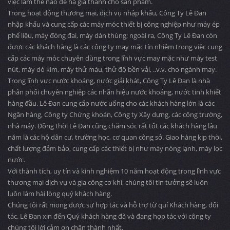
việc làm thế nào để hạ giá thành cho sản phẩm.
Trong hoạt động thương mại, dịch vụ nhập khẩu, Công Ty Lê Đan
nhập khẩu và cung cấp các máy móc thiết bị công nghiệp như máy ép
phế liệu, máy đóng đai, máy dán thùng; ngoài ra, Công Ty Lê Đan còn
được các khách hàng là các công ty may mặc tín nhiệm trong việc cung
cấp các máy móc chuyên dùng trong lĩnh vực may mặc như máy test
nút, máy dò kim, máy thử màu, thử độ bền vải, ..v.v. cho ngành may.
Trong lĩnh vực nước khoáng, nước giải khát, Công Ty Lê Đan là nhà
phân phối chuyên nghiệp các nhãn hiệu nước khoáng, nước tinh khiết
hàng đầu. Lê Đan cung cấp nước uống cho các khách hàng lớn là các
Ngân hàng, Công ty Chứng khoán, Công ty Xây dựng, các công trường,
nhà máy. Đồng thời Lê Đan cũng chăm sóc rất tốt các khách hàng lâu
năm là các hộ dân cư, trường học, cơ quan công sở. Giao hàng kịp thời,
chất lượng đảm bảo, cung cấp các thiết bị như máy nóng lạnh, máy lọc
nước.
Với thành tích, uy tín và kinh nghiệm 10 năm hoạt động trong lĩnh vực
thương mại dịch vụ và gia công cơ khí, chúng tôi tin tưởng sẽ luôn
luôn làm hài lòng quý khách hàng.
Chúng tôi rất mong được sự hợp tác và hỗ trợ từ quí Khách hàng, đối
tác. Lê Đan xin đến Quý khách hàng đã và đang hợp tác với công ty
chúng tôi lời cảm ơn chân thành nhất.