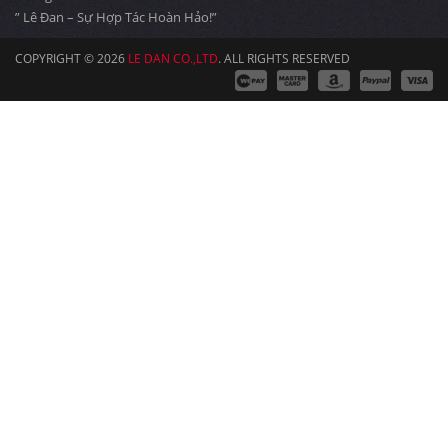
” Lê Đan – Sự Hợp Tác Hoàn Hảo!”
COPYRIGHT © 2026
LE DAN CO.,LTD
. ALL RIGHTS RESERVED