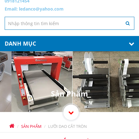
0918121454
Email:
ledanco@yahoo.com
DANH MỤC
Sản Phẩm
SẢN PHẨM
LƯỠI DAO CẮT TRÒN