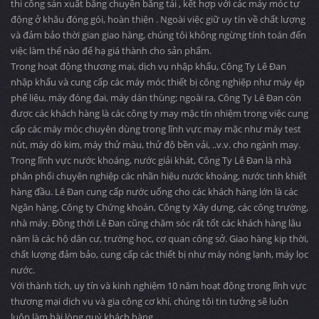
thi công sản xuất băng chuyền băng tải , kết hợp với các máy móc tự
động ở khâu đóng gói, hoàn thiện . Ngoài việc giữ uy tín về chất lượng
và đảm bảo thời gian giao hàng, chúng tôi không ngừng tính toán đến
việc làm thế nào để hạ giá thành cho sản phẩm.
Trong hoạt động thương mại, dịch vụ nhập khẩu, Công Ty Lê Đan
nhập khẩu và cung cấp các máy móc thiết bị công nghiệp như máy ép
phế liệu, máy đóng đai, máy dán thùng; ngoài ra, Công Ty Lê Đan còn
được các khách hàng là các công ty may mặc tín nhiệm trong việc cung
cấp các máy móc chuyên dùng trong lĩnh vực may mặc như máy test
nút, máy dò kim, máy thử màu, thử độ bền vải, ..v.v. cho ngành may.
Trong lĩnh vực nước khoáng, nước giải khát, Công Ty Lê Đan là nhà
phân phối chuyên nghiệp các nhãn hiệu nước khoáng, nước tinh khiết
hàng đầu. Lê Đan cung cấp nước uống cho các khách hàng lớn là các
Ngân hàng, Công ty Chứng khoán, Công ty Xây dựng, các công trường,
nhà máy. Đồng thời Lê Đan cũng chăm sóc rất tốt các khách hàng lâu
năm là các hộ dân cư, trường học, cơ quan công sở. Giao hàng kịp thời,
chất lượng đảm bảo, cung cấp các thiết bị như máy nóng lạnh, máy lọc
nước.
Với thành tích, uy tín và kinh nghiệm 10 năm hoạt động trong lĩnh vực
thương mại dịch vụ và gia công cơ khí, chúng tôi tin tưởng sẽ luôn
luôn làm hài lòng quý khách hàng.