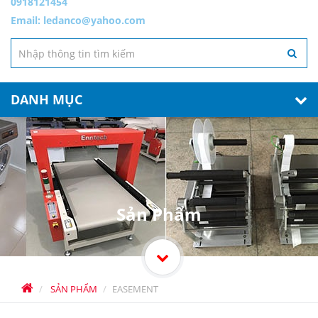
0918121454
Email:
ledanco@yahoo.com
DANH MỤC
Sản Phẩm
SẢN PHẨM
EASEMENT