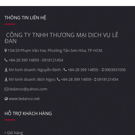
THÔNG TIN LIÊN HỆ
CÔNG TY TNHH THƯƠNG MẠI DỊCH VỤ LÊ
ĐAN
154/29 Phạm Văn Hai, Phường Tân Sơn Hòa, TP HCM.
+84-28 399 14859 - 0918121454
NV kinh doanh: Nguyễn Định :
+84-28 399 14859 -
0903931056
NV kinh doanh: Bích Ngọc:
+84-28 399 14859 -
0918121454
ledanco@yahoo.com
www.ledanco.net
HỖ TRỢ KHÁCH HÀNG
Giỏ hàng