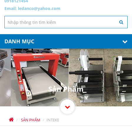
0918121454
Email:
ledanco@yahoo.com
DANH MỤC
Sản Phẩm
SẢN PHẨM
INTEKE