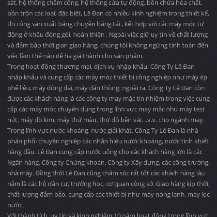
sát, hệ thống chấm công, hệ thống cửa tự động, bồn chứa hóa chất,
bồn trộn các loại, đặc biệt, Lê Đan có nhiều kinh nghiệm trong thiết kế,
thi công sản xuất băng chuyền băng tải , kết hợp với các máy móc tự
động ở khâu đóng gói, hoàn thiện . Ngoài việc giữ uy tín về chất lượng
và đảm bảo thời gian giao hàng, chúng tôi không ngừng tính toán đến
việc làm thế nào để hạ giá thành cho sản phẩm.
Trong hoạt động thương mại, dịch vụ nhập khẩu, Công Ty Lê Đan
nhập khẩu và cung cấp các máy móc thiết bị công nghiệp như máy ép
phế liệu, máy đóng đai, máy dán thùng; ngoài ra, Công Ty Lê Đan còn
được các khách hàng là các công ty may mặc tín nhiệm trong việc cung
cấp các máy móc chuyên dùng trong lĩnh vực may mặc như máy test
nút, máy dò kim, máy thử màu, thử độ bền vải, ..v.v. cho ngành may.
Trong lĩnh vực nước khoáng, nước giải khát, Công Ty Lê Đan là nhà
phân phối chuyên nghiệp các nhãn hiệu nước khoáng, nước tinh khiết
hàng đầu. Lê Đan cung cấp nước uống cho các khách hàng lớn là các
Ngân hàng, Công ty Chứng khoán, Công ty Xây dựng, các công trường,
nhà máy. Đồng thời Lê Đan cũng chăm sóc rất tốt các khách hàng lâu
năm là các hộ dân cư, trường học, cơ quan công sở. Giao hàng kịp thời,
chất lượng đảm bảo, cung cấp các thiết bị như máy nóng lạnh, máy lọc
nước.
Với thành tích, uy tín và kinh nghiệm 10 năm hoạt động trong lĩnh vực