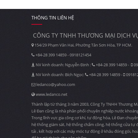
THÔNG TIN LIÊN HỆ
CÔNG TY TNHH THƯƠNG MẠI DỊCH VỤ
154/29 Phạm Văn Hai, Phường Tân Sơn Hòa, TP HCM.
+84-28 399 14859 - 0918121454
NV kinh doanh: Nguyễn Định :
+84-28 399 14859 -
09
NV kinh doanh: Bích Ngọc:
+84-28 399 14859 -
09181
ledanco@yahoo.com
www.ledanco.net
Thành lập từ tháng 3 năm 2003, Công Ty TNHH Thương Mại D
Lê Đan cũng là nhà phân phối chuyên nghiệp nước khoáng
Trong lĩnh vực gia công cơ khí, tự động hóa, Lê Đan chuyê
hệ thống giám sát, hệ thống chấm công, hệ thống cửa tự độ
tải , kết hợp với các máy móc tự động ở khâu đóng gói, ho