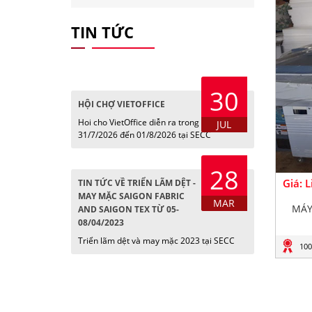
TIN TỨC
30
HỘI CHỢ VIETOFFICE
Hoi cho VietOffice diễn ra trong các ngày
JUL
31/7/2026 đến 01/8/2026 tại SECC
28
Giá: 
TIN TỨC VỀ TRIỂN LÃM DỆT -
MAY MẶC SAIGON FABRIC
MAR
MÁY
AND SAIGON TEX TỪ 05-
08/04/2023
Triển lãm dệt và may mặc 2023 tại SECC
100