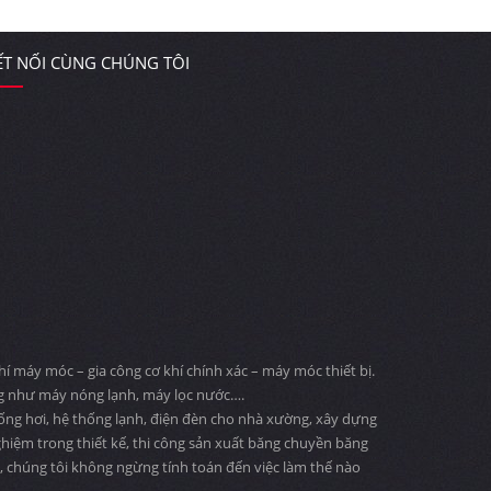
ẾT NỐI CÙNG CHÚNG TÔI
 máy móc – gia công cơ khí chính xác – máy móc thiết bị.
ng như máy nóng lạnh, máy lọc nước….
 ống hơi, hệ thống lạnh, điện đèn cho nhà xường, xây dựng
ghiệm trong thiết kế, thi công sản xuất băng chuyền băng
ng, chúng tôi không ngừng tính toán đến việc làm thế nào