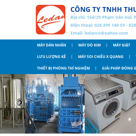
CÔNG TY TNHH THƯ
Địa chỉ:
154/29 Phạm Văn Hai, 
Điện thoại: 028.399 148 59 - 02
Email:
ledanco@yahoo.com
MÁY DÁN NHÃN
MÁY DÒ KIM
MÁY GIẶT
LƯU LƯỢNG KẾ
MÁY SOI CHIẾU X QUANG
THIẾT BỊ PHÒNG THÍ NGHIỆM
GIẢI PHÁP ĐÓNG G