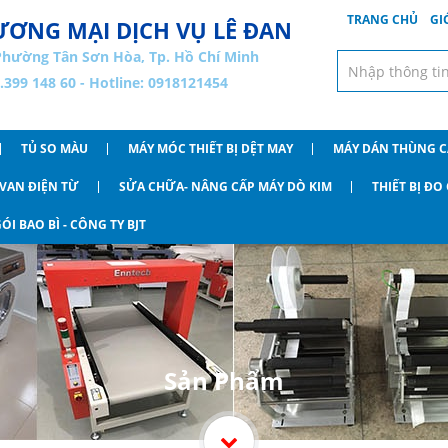
TRANG CHỦ
GI
ƠNG MẠI DỊCH VỤ LÊ ĐAN
Phường Tân Sơn Hòa, Tp. Hồ Chí Minh
8.399 148 60 - Hotline: 0918121454
TỦ SO MÀU
MÁY MÓC THIẾT BỊ DỆT MAY
MÁY DÁN THÙNG 
VAN ĐIỆN TỪ
SỬA CHỮA- NÂNG CẤP MÁY DÒ KIM
THIẾT BỊ Đ
ÓI BAO BÌ - CÔNG TY BJT
Sản Phẩm