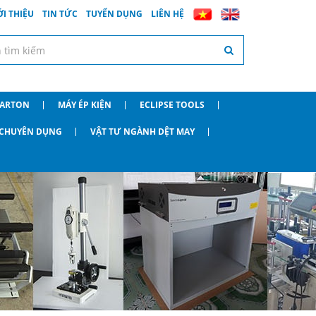
ỚI THIỆU
TIN TỨC
TUYỂN DỤNG
LIÊN HỆ
CARTON
MÁY ÉP KIỆN
ECLIPSE TOOLS
O CHUYÊN DỤNG
VẬT TƯ NGÀNH DỆT MAY