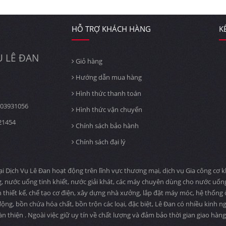
HỖ TRỢ KHÁCH HÀNG
K
 LÊ ĐAN
Giỏ hàng
Hướng dẫn mua hàng
Hình thức thanh toán
03931056
Hình thức vận chuyển
21454
Chính sách bảo hành
Chính sách đại lý
ịch Vụ Lê Đan hoạt động trên lĩnh vực thương mại, dịch vụ Gia công cơ khí
, nước uống tinh khiết, nước giải khát, các máy chuyên dùng cho nước uố
n thiết kế, chế tạo cơ điện, xây dựng nhà xưởng, lắp đặt máy móc, hệ thống
ng, bồn chứa hóa chất, bồn trộn các loại, đặc biệt, Lê Đan có nhiều kinh n
àn thiện . Ngoài việc giữ uy tín về chất lượng và đảm bảo thời gian giao hà