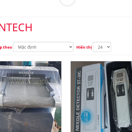
NTECH
p theo
Hiển thị