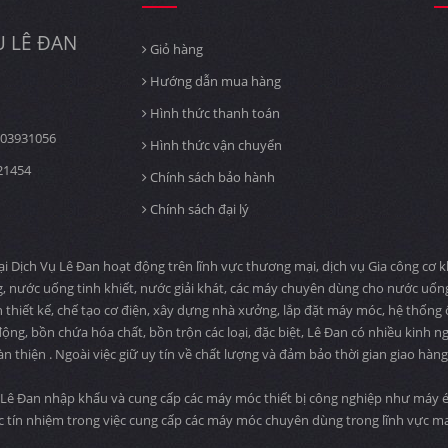
 LÊ ĐAN
Giỏ hàng
Hướng dẫn mua hàng
Hình thức thanh toán
03931056
Hình thức vận chuyển
21454
Chính sách bảo hành
Chính sách đại lý
ịch Vụ Lê Đan hoạt động trên lĩnh vực thương mại, dịch vụ Gia công cơ khí
, nước uống tinh khiết, nước giải khát, các máy chuyên dùng cho nước uố
n thiết kế, chế tạo cơ điện, xây dựng nhà xưởng, lắp đặt máy móc, hệ thống
ng, bồn chứa hóa chất, bồn trộn các loại, đặc biệt, Lê Đan có nhiều kinh n
àn thiện . Ngoài việc giữ uy tín về chất lượng và đảm bảo thời gian giao hà
Lê Đan nhập khẩu và cung cấp các máy móc thiết bị công nghiệp như máy ép
c tín nhiệm trong việc cung cấp các máy móc chuyên dùng trong lĩnh vực 